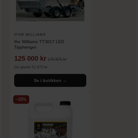
IFOR WILLIAMS
Ifor Williams TT3017 LED
Tipphenger
125 000 kr
176 875 kr
Du sparer 51 875 kr
Se i butikken →
−25%