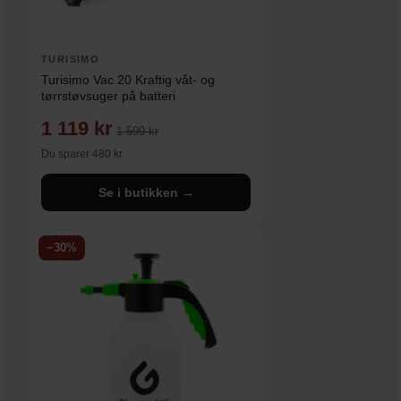
TURISIMO
Turisimo Vac 20 Kraftig våt- og
tørrstøvsuger på batteri
1 119 kr
1 599 kr
Du sparer 480 kr
Se i butikken →
−30%