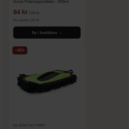
Grovt Poleringsmiddel - 250ml
84 kr
279 kr
Du sparer 195 kr
Se i butikken →
−60%
GLOSS FACTORY