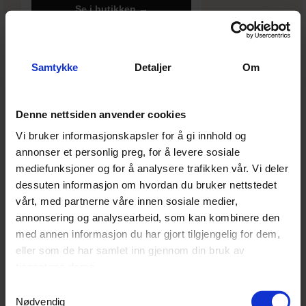
Se i butikken →
−40%
Samtykke
Detaljer
Om
Denne nettsiden anvender cookies
Vi bruker informasjonskapsler for å gi innhold og
annonser et personlig preg, for å levere sosiale
mediefunksjoner og for å analysere trafikken vår. Vi deler
dessuten informasjon om hvordan du bruker nettstedet
vårt, med partnerne våre innen sosiale medier,
annonsering og analysearbeid, som kan kombinere den
RIGID
med annen informasjon du har gjort tilgjengelig for dem,
Rigid E10 Kombo LED-bar fjernlys
eller som de har samlet inn gjennom din bruk av
Tradisjonell LED-bar med høy effekt!
tjenestene deres.
4 319 kr
7 199 kr
Samtykkevalg
Nødvendig
Du sparer 2 880 kr