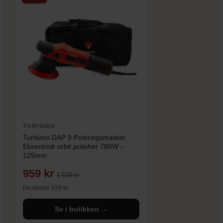
TURISIMO
Turisimo DAP 9 Poleringsmaskin
Eksentrisk orbit polisher 780W -
125mm
959 kr
1 598 kr
Du sparer 639 kr
Se i butikken →