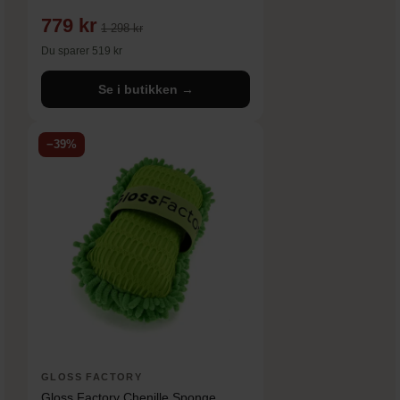
779 kr
1 298 kr
Du sparer 519 kr
Se i butikken →
−39%
GLOSS FACTORY
Gloss Factory Chenille Sponge