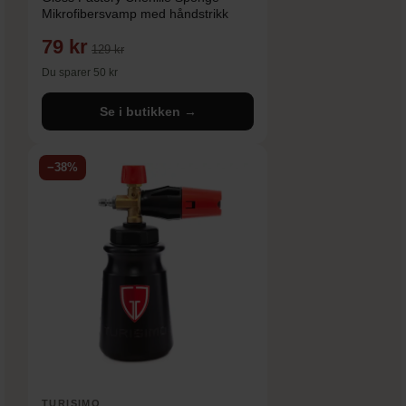
Mikrofibersvamp med håndstrikk
79 kr
129 kr
Du sparer 50 kr
Se i butikken →
−38%
TURISIMO