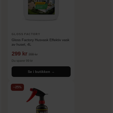
GLOSS FACTORY
Gloss Factory Husvask Effektiv vask
av huset, 4L
299 kr
398 kr
Du sparer 99 kr
Se i butikken →
−25%