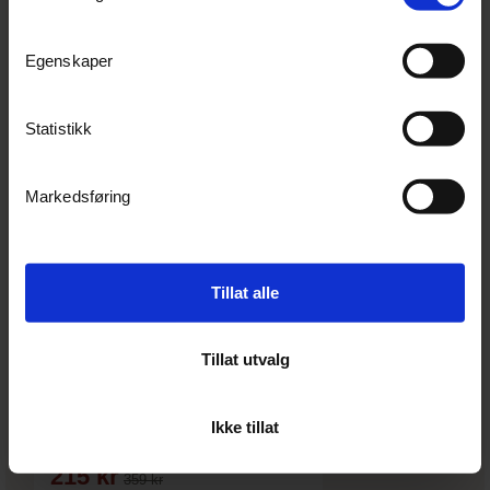
Se i butikken →
Egenskaper
−40%
Statistikk
Markedsføring
Tillat alle
Tillat utvalg
TURISIMO
Turisimo Swirl Inspeksjonslykt for å
Ikke tillat
se riper
215 kr
359 kr