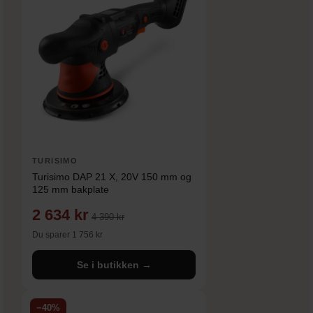
TURISIMO
Turisimo DAP 21 X, 20V 150 mm og
125 mm bakplate
2 634 kr
4 390 kr
Du sparer 1 756 kr
Se i butikken →
−40%