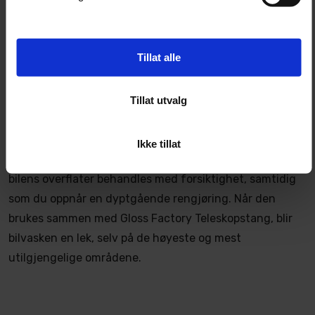
områder på kjøretøyet.
Vask med lette, sirkulære bevegelser for å løsne og
fjerne skitt grundig.
Tillat alle
Vedlikehold:
Skyll hansken grundig med rent vann etter bruk
Tillat utvalg
for å fjerne alle rester.
Vask hansken i vaskemaskin ved behov for å
opprettholde dens rengjøringsevne og holdbarhet.
Ikke tillat
Med Gloss Factory Vaskehanske kan du være trygg på at
bilens overflater behandles med forsiktighet, samtidig
som du oppnår en dyptgående rengjøring. Når den
brukes sammen med Gloss Factory Teleskopstang, blir
bilvasken en lek, selv på de høyeste og mest
utilgjengelige områdene.