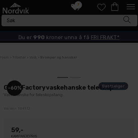
7
Du er
990
kroner unna å få
FRI FRAKT*
Hjem
>
Tilbehør
>
Vask
>
Svamper og hansker
Gloss Factory vaskehanske teleskop
60%
Vaskehanske for teleskopstang
Varenr:
184112
59,-
KAMPANJEPRIS