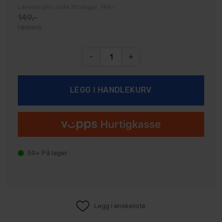
Laveste pris siste 30 dager: 149,-
149,-
FØRPRIS
-
+
50+
På lager
Legg i ønskeliste