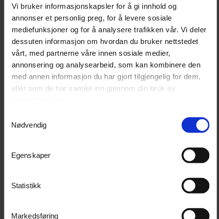
Vi bruker informasjonskapsler for å gi innhold og
Effektiv smussfjerning:
De unike chenille-
annonser et personlig preg, for å levere sosiale
fingrene på hansken fanger effektivt opp smuss og
mediefunksjoner og for å analysere trafikken vår. Vi deler
partikler for en dyp rengjøring.
dessuten informasjon om hvordan du bruker nettstedet
Enkel rengjøring:
Vaskehansken kan vaskes i
maskin, noe som gjør den både gjenbrukbar og
vårt, med partnerne våre innen sosiale medier,
økonomisk i lengden.
annonsering og analysearbeid, som kan kombinere den
med annen informasjon du har gjort tilgjengelig for dem,
Spesifikasjoner:
eller som de har samlet inn gjennom din bruk av
Materiale: Mikrofiber
tjenestene deres.
Farge: Grønn
Mål: 27 cm x 19 cm
Samtykkevalg
Nødvendig
Bruksanvisning:
Festing:
Egenskaper
Tre vaskehansken over rengjøringshodet på
teleskopstangen for rask montering.
Vask:
Statistikk
Fukt hansken med vann og tilsett bilsjampo for
optimal rengjøring.
Markedsføring
Bruk teleskopstangen for å nå høye og vanskelige