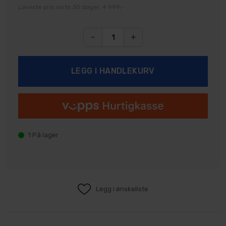
Laveste pris siste 30 dager: 4 999,-
-
+
1
På lager
Legg i ønskeliste