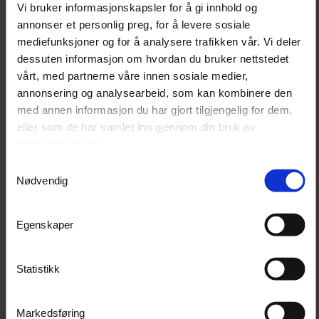
Vi bruker informasjonskapsler for å gi innhold og
"kombo". Fordelen med dette lysbildet er at det gir deg
annonser et personlig preg, for å levere sosiale
det beste fra to verdener ved å kombinere en kraftig
mediefunksjoner og for å analysere trafikken vår. Vi deler
spot med et bredt fjernlys. Dette unike lyset har en
dessuten informasjon om hvordan du bruker nettstedet
kraftig spot i midten som lyser hele 1100 meter foran
vårt, med partnerne våre innen sosiale medier,
annonsering og analysearbeid, som kan kombinere den
deg. Samtidig sprer det lyset horisontalt og jevnt
med annen informasjon du har gjort tilgjengelig for dem,
utover veibanen. Dette gir deg optimal belysning der du
eller som de har samlet inn gjennom din bruk av
trenger det uten å blende unødvendig.
tjenestene deres.
Samtykkevalg
Nødvendig
Hva Følger Med?
Egenskaper
I pakken får du:
1 stk Lumen Helios SX30 LED fjernlys
Festebraketter
Statistikk
6-pins Deutsch kontakt
Markedsføring