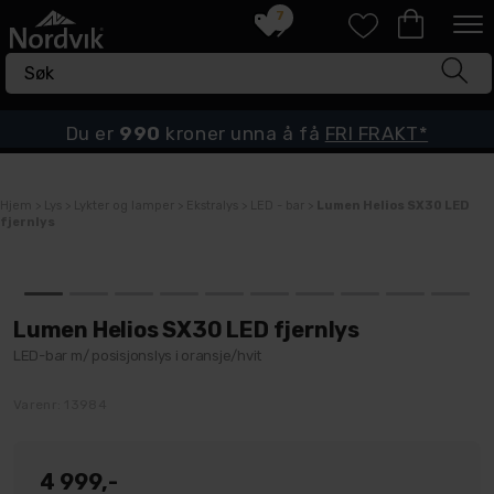
7
Du er
990
kroner unna å få
FRI FRAKT*
Hjem
>
Lys
>
Lykter og lamper
>
Ekstralys
>
LED - bar
>
Lumen Helios SX30 LED
fjernlys
Lumen Helios SX30 LED fjernlys
LED-bar m/ posisjonslys i oransje/hvit
Varenr:
13984
4 999,-