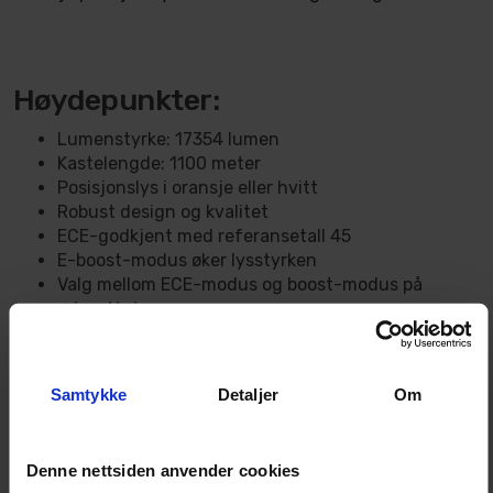
Høydepunkter:
Lumenstyrke: 17354 lumen
Kastelengde: 1100 meter
Posisjonslys i oransje eller hvitt
Robust design og kvalitet
ECE-godkjent med referansetall 45
E-boost-modus øker lysstyrken
Valg mellom ECE-modus og boost-modus på
relesettet
Samtykke
Detaljer
Om
Kombo lysbilde for optimal
fjernlysbelysning
Denne nettsiden anvender cookies
Lumen Helios SX30 har et kombinert lysbilde som kalles