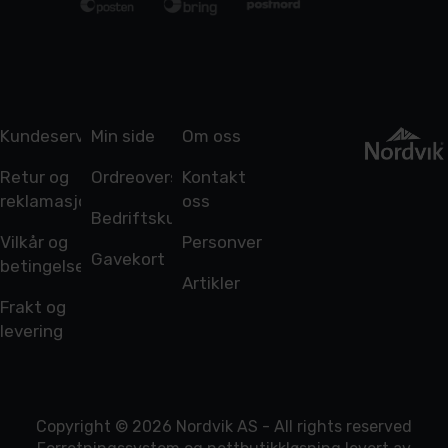
Kundeservice
Min side
Om oss
Retur og
Ordreoversikt
Kontakt
reklamasjon
oss
Bedriftskunde
Vilkår og
Personvern
Gavekort
betingelser
Artikler
Frakt og
levering
Copyright © 2026 Nordvik AS - All rights reserved