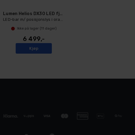
Lumen Helios DX30 LED fjernlys
LED-bar m/ posisjonslys i oransje/hvit
Ikke på lager (
11
dager)
6 499,-
Kjøp