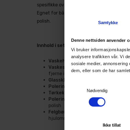
spesifikke overflater, som vinduer, felger og
Egnet for både tørr og våt rengjøring, sam
polish.
Samtykke
Denne nettsiden anvender c
Innhold i settet
Vi bruker informasjonskapsler
analysere trafikken vår. Vi 
Vaskehanske
(25 × 17 cm) – myk han
sosiale medier, annonsering 
Vaskesvamp
(20 × 12 × 5,5 cm) – én 
dem, eller som de har samlet
fjerne insekter fra glass (ikke for lakk
Glassklut
(25 × 25 cm) – for rengjøri
Samtykkevalg
Poleringsklut
(25 × 25 cm) – fremhev
Nødvendig
Tørkeklut
(25 × 25 cm) – absorberer 
Poleringspad
(3 stk, 12,5 × 2 cm) – t
polish
Felgbørste
(5 × 4 × 29 cm) – til reng
hjulområder
Ikke tillat