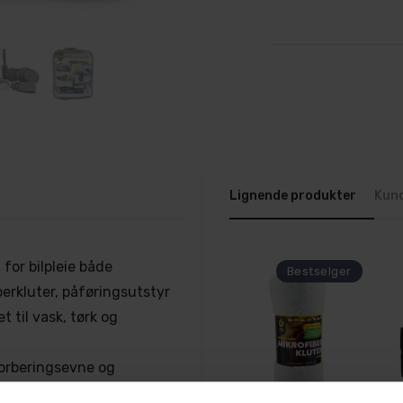
Lignende produkter
Kun
for bilpleie både
erkluter, påføringsutstyr
 til vask, tørk og
orberingsevne og
m bruk og tilpasset