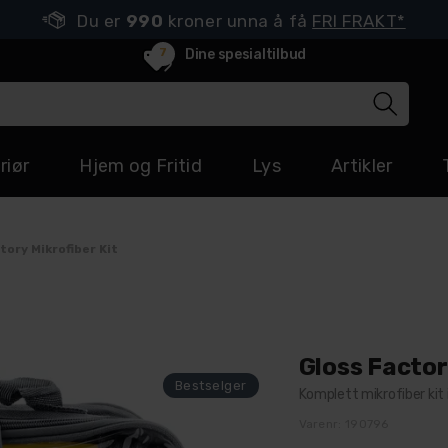
Du er
990
kroner unna å få
FRI FRAKT*
7
Dine spesialtilbud
riør
Hjem og Fritid
Lys
Artikler
tory Mikrofiber Kit
Gloss Factor
Komplett mikrofiber kit i
Varenr:
190796