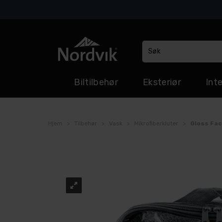
Biltilbehør
Eksteriør
Inte
Hjem
>
Tilbehør
>
Vask
>
Mikrofiberkluter
>
Gloss Fac