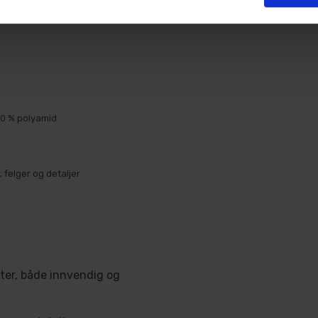
20 % polyamid
r, felger og detaljer
ater, både innvendig og