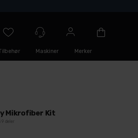
Logg inn
Tilbehør
Maskiner
Merker
y Mikrofiber Kit
 9 deler