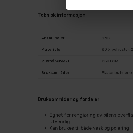
Teknisk informasjon
Antall deler
9 stk
Materiale
80 % polyester, 
Mikrofibervekt
280 GSM
Bruksområder
Eksteriør, interiø
Bruksområder og fordeler
Egnet for rengjøring av bilens overfl
utvendig
Kan brukes til både vask og polering