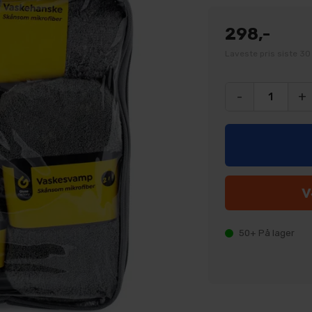
298,-
Laveste pris siste 30
-
+
50+
På lager