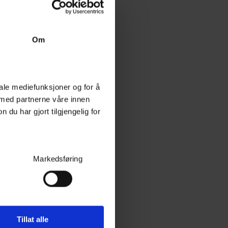
Gloss Factory Mikrofiberkluter Box
Makalaust gode mikrofiberkluter - 40 stk
Om
50+
På lager
359,-
Kjøp
iale mediefunksjoner og for å
 med partnerne våre innen
u har gjort tilgjengelig for
Markedsføring
Tillat alle