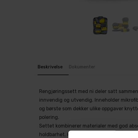
Beskrivelse
Dokumenter
Rengjøringssett med ni deler satt sammen 
innvendig og utvendig. Inneholder mikrofib
og børste som dekker ulike oppgaver knyttet
polering.
Settet kombinerer materialer med god abs
holdbarhet. Hver del er utviklet for skånso