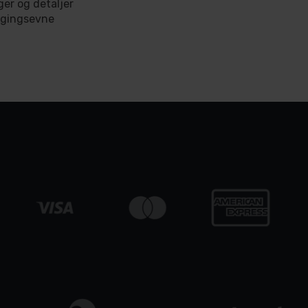
ger og detaljer
ugingsevne