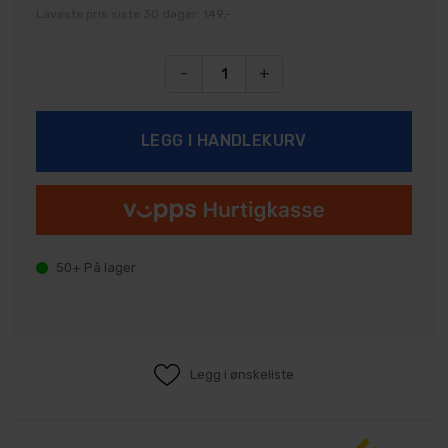
Laveste pris siste 30 dager: 149,-
-
+
50+
På lager
Legg i ønskeliste