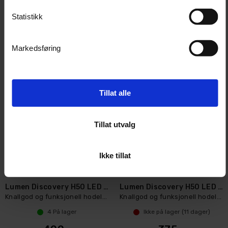
6
På lager
6
På lager
Statistikk
369,-
1 875,-
Kjøp
Kjøp
Markedsføring
Tillat alle
Tillat utvalg
Ikke tillat
Lumen Discovery H50 LED hodelykt
Lumen Discovery H50 LED hodelykt
Knallgod og funksjonell hodelykt
Knallgod og funksjonell hodelykt
4
På lager
Ikke på lager (
11
dager)