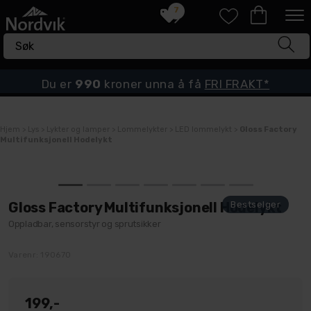
7
Du er
990
kroner unna å få
FRI FRAKT*
Hjem
>
Lys
>
Lykter og lamper
>
Lommelykter
>
LED lommelykt
>
Gloss Factory
Multifunksjonell Hodelykt
Gloss Factory Multifunksjonell Hodelykt
Oppladbar, sensorstyr og sprutsikker
Varenr:
190670
199,-