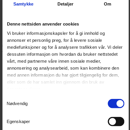
hverdagsbruk og spesifikke oppgaver. Den er tilpasset
Samtykke
Detaljer
Om
ulike behov og gir effektiv belysning under alle forhold.
Denne nettsiden anvender cookies
Vi bruker informasjonskapsler for å gi innhold og
annonser et personlig preg, for å levere sosiale
Lignende produkter
Kundeanmeldelser
Spørsmål og svar:
mediefunksjoner og for å analysere trafikken vår. Vi deler
dessuten informasjon om hvordan du bruker nettstedet
vårt, med partnerne våre innen sosiale medier,
annonsering og analysearbeid, som kan kombinere den
med annen informasjon du har gjort tilgjengelig for dem,
eller som de har samlet inn gjennom din bruk av
tjenestene deres.
Samtykkevalg
Nødvendig
Egenskaper
Ledlenser P3 Core
Ledlenser® H7R Core
Meget lett mini lommelykt med 90 lumen
Hodelykt Oppladbar