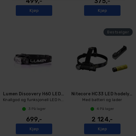
499,-
375,-
Kjøp
Kjøp
Lumen Discovery H60 LED hodelykt
Nitecore HC33 LED hodelykt
Knallgod og funksjonell LED hodelykt
Med batteri og lader
3
På lager
4
På lager
699,-
2 124,-
Kjøp
Kjøp