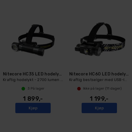
Nitecore HC35 LED hodelykt
Nitecore HC60 LED hodelykt
Kraftig hodelykt - 2700 lumen - lading!
Kraftig bestselger med USB-lading!
3
På lager
Ikke på lager (
11
dager)
1 899,-
1 199,-
Kjøp
Kjøp