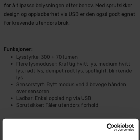
for å tilpasse belysningen etter behov. Med sprutsikker
design og oppladbarhet via USB er den også godt egnet
for krevende utendørs bruk.
Funksjoner:
Lysstyrke: 300 + 70 lumen
Flere lysmoduser: Kraftig hvitt lys, medium hvitt
lys, rødt lys, dempet rødt lys, spotlight, blinkende
lys
Sensorstyrt: Bytt modus ved å bevege hånden
over sensoren
Ladbar: Enkel opplading via USB
Sprutsikker: Tåler utendørs forhold
Gloss Factory Multifunksjonell hodelykt er et praktisk
tilbehør for dem som trenger en allsidig lyskilde til både