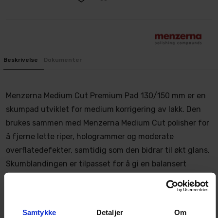
Beskrivelse
Dokumenter
Menzerna Medium Cut Premium Pad 130/150 mm er en
skumpad utviklet for medium korrigering av lakk. Den
brukes sammen med Menzerna Medium Cut polisher for
å fjerne lette riper, hologrammer og moderate
overflatedefekter, samtidig som den bidrar til økt glans.
Skumblandingen er tilpasset for å gi en balansert
kombinasjon av avvirkning og finish. Paden inngår i
Menzerna Polish & Pads-systemet og benyttes som
steg 2 i prosessen: først Heavy Cut for grovkorrigering,
Samtykke
Detaljer
Om