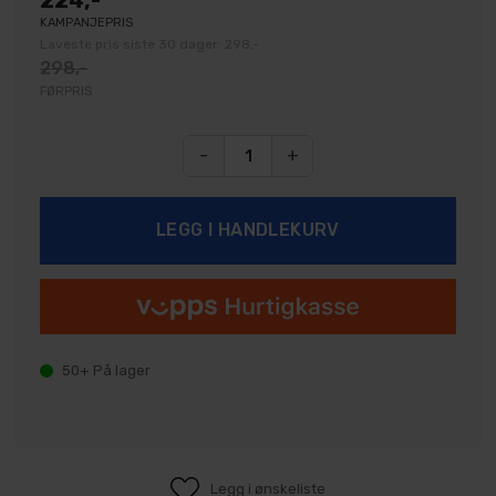
224,-
KAMPANJEPRIS
Laveste pris siste 30 dager: 298,-
298,-
FØRPRIS
-
+
50+
På lager
Legg i ønskeliste