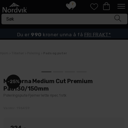
7
Du er
990
kroner unna å få
FRI FRAKT*
Hjem
>
Tilbehør
>
Polering
>
Pads og puter
Menzerna Medium Cut Premium
25%
Pad130/150mm
Poleringspute Fjerner lette riper, 1 stk
Varenr:
196459