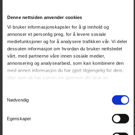
deretter Medium Cut for videre korrigering og glans, og
til slutt Finish/Soft Cut for maksimal klarhet.
Denne nettsiden anvender cookies
Vi bruker informasjonskapsler for å gi innhold og
Egenskaper
annonser et personlig preg, for å levere sosiale
mediefunksjoner og for å analysere trafikken vår. Vi deler
Gir god balanse mellom korrigering og glans.
dessuten informasjon om hvordan du bruker nettstedet
Skum med jevn og stabil struktur over tid.
vårt, med partnerne våre innen sosiale medier,
Safety edge som reduserer risiko for skader på kanter
annonsering og analysearbeid, som kan kombinere den
og detaljer.
med annen informasjon du har gjort tilgjengelig for dem,
Borrelås (Velcro) for sikkert og stabilt feste.
eller som de har samlet inn gjennom din bruk av
tjenestene deres.
Kan vaskes for gjentatt bruk.
Samtykkevalg
Enkel i bruk på både små og større flater.
Nødvendig
Bruksområder
Egenskaper
Brukes sammen med Menzerna Medium Cut polisher for