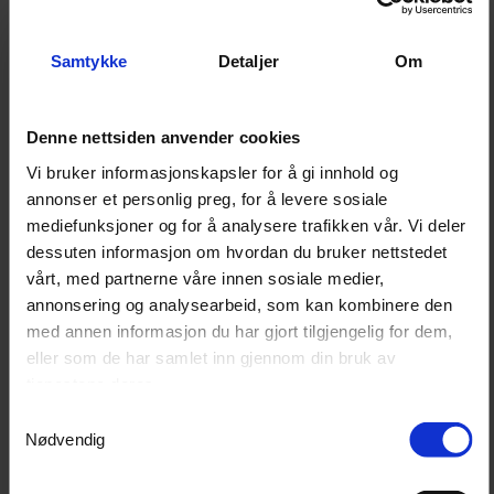
kan også brukes på sofaer, skinnstoler, skinnjakker, sko
og annet lær.
Samtykke
Detaljer
Om
Slik bruker du produktet
Denne nettsiden anvender cookies
Støvsug overflaten grundig før rens.
Spray et lett lag direkte på skinnet eller på en
Vi bruker informasjonskapsler for å gi innhold og
egnet skinnbørste/applikator.
annonser et personlig preg, for å levere sosiale
Arbeid produktet inn med en myk skinnbørste.
mediefunksjoner og for å analysere trafikken vår. Vi deler
Tørk av med en ren mikrofiberklut.
dessuten informasjon om hvordan du bruker nettstedet
Etterbehandle gjerne med Leather Conditioner
vårt, med partnerne våre innen sosiale medier,
eller Leather Serum for optimal pleie.
annonsering og analysearbeid, som kan kombinere den
med annen informasjon du har gjort tilgjengelig for dem,
eller som de har samlet inn gjennom din bruk av
Egenskaper
tjenestene deres.
Effektiv og skånsom skinnrens
Samtykkevalg
pH-balansert formel
Nødvendig
Luktfri
Åpner porene og løfter ut smuss