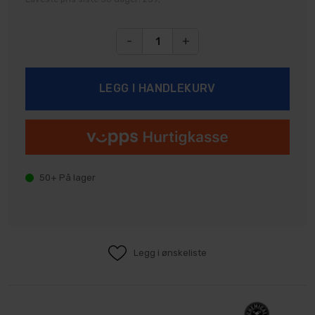
-
+
50+
På lager
Legg i ønskeliste