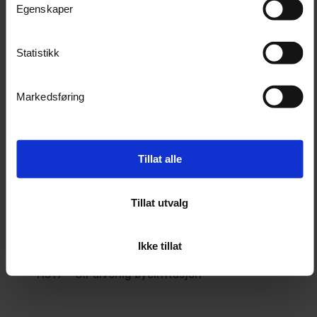
Egnet for bilinteriør og annet lær
Egenskaper
Statistikk
Tekniske spesifikasjoner
Produktnavn
Chemical Guys Leather Cleaner
Markedsføring
Volum
473 ml
Produkttype
Skinnrens
Tillat alle
pH-verdi
pH-balansert
Varenummer
SPI_208_16
Tillat utvalg
HMS
Ikke tillat
H315 – Irriterer huden
H319 – Gir alvorlig øyeirritasjon