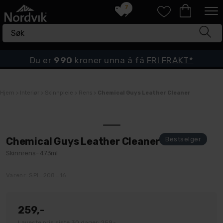
7
Du er
990
kroner unna å få
FRI FRAKT*
Hjem
>
Interiør
>
Skinnpleie
>
Rens
>
Chemical Guys Leather Cleaner
Chemical Guys Leather Cleaner
Skinnrens- 473ml
Varenr:
SPI_208_16
259,-
Laveste pris siste 30 dager: 259,-