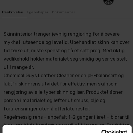
Beskrivelse
Egenskaper
Dokumenter
Skinninteriør trenger jevnlig rengjøring for å bevare
mykhet, utseende og levetid. Ubehandlet skinn kan over
tid tørke ut, miste spenst og få et slitt preg. Med riktig
vedlikehold holder materialet seg smidig og ser velstelt
ut i mange år.
Chemical Guys Leather Cleaner er en pH-balansert og
luktfri skinnrens utviklet for effektiv, men skånsom
rengjøring av alle typer skinn og lær. Produktet åpner
porene i materialet og løfter ut smuss, olje og
forurensninger uten å etterlate rester.
Regelmessig rens – anbefalt 1–2 ganger i året – bidrar til
å bevare både komfort og verdi på kjøretøyet. Produktet