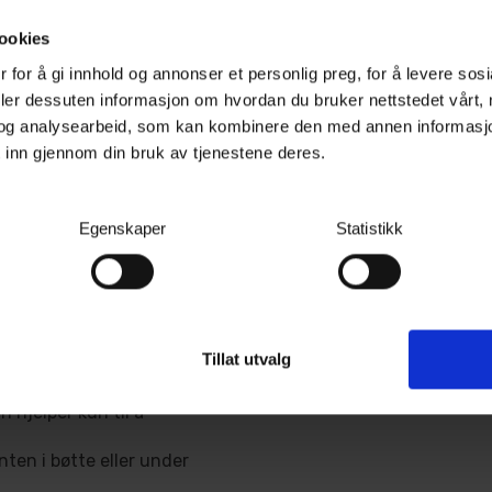
lde putenes effekt og
ookies
 for å gi innhold og annonser et personlig preg, for å levere sos
sputer kun skal brukes én
deler dessuten informasjon om hvordan du bruker nettstedet vårt,
disse putene derimot
og analysearbeid, som kan kombinere den med annen informasjon d
nsomt å satse på solide
 inn gjennom din bruk av tjenestene deres.
l som Turisimo Pad
de polish og lakkrester
Egenskaper
Statistikk
n i putens overflate
Tillat utvalg
d en padbørste – unngå
 hjelper kun til å
nten i bøtte eller under