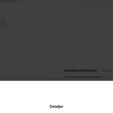
Kundeanmeldelser
Spørs
d et tynt lag av
 og poleringsmiddel
estene ikke fjernes, vil
Detaljer
r ved neste bruk. Riktig