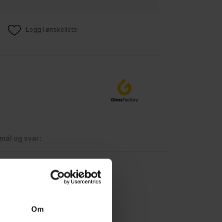
Legg i ønskeliste
mål og svar:
Om