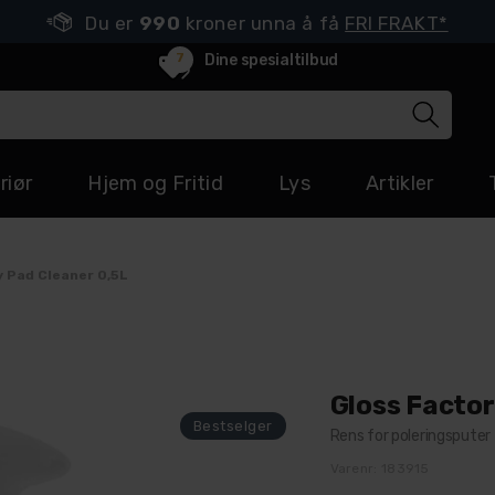
Du er
990
kroner unna å få
FRI FRAKT*
7
Dine spesialtilbud
riør
Hjem og Fritid
Lys
Artikler
 Pad Cleaner 0,5L
Gloss Factor
Rens for poleringsputer
Varenr:
183915