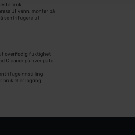
neste bruk
ress ut vann, monter på
 å sentrifugere ut
ut overflødig fuktighet
Pad Cleaner på hver pute
ntrifugeinnstilling
r bruk eller lagring