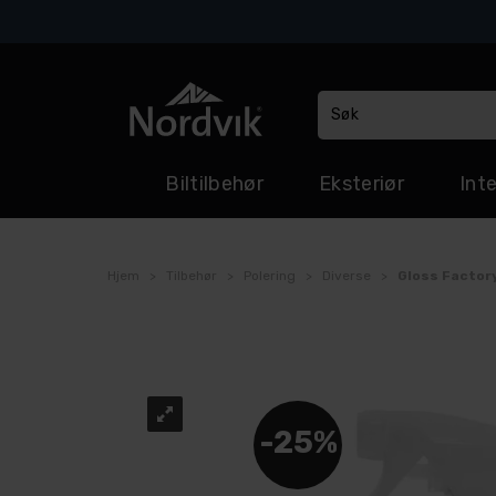
Biltilbehør
Eksteriør
Inte
Hjem
>
Tilbehør
>
Polering
>
Diverse
>
Gloss Factory
25%