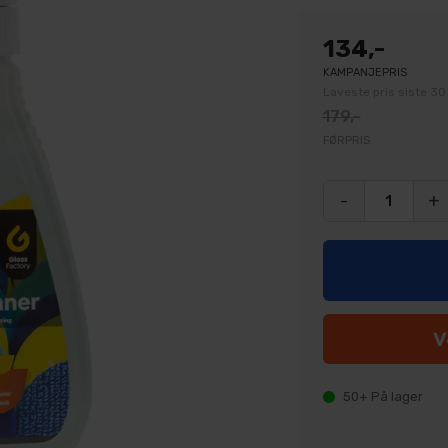
134,-
KAMPANJEPRIS
Laveste pris siste 30
179,-
FØRPRIS
-
+
50+
På lager