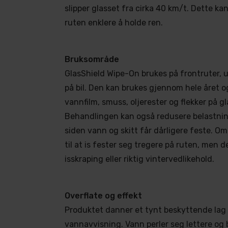
slipper glasset fra cirka 40 km/t. Dette kan 
ruten enklere å holde ren.
Bruksområde
GlasShield Wipe-On brukes på frontruter, u
på bil. Den kan brukes gjennom hele året og
vannfilm, smuss, oljerester og flekker på g
Behandlingen kan også redusere belastnin
siden vann og skitt får dårligere feste. O
til at is fester seg tregere på ruten, men d
isskraping eller riktig vintervedlikehold.
Overflate og effekt
Produktet danner et tynt beskyttende lag
vannavvisning. Vann perler seg lettere og 