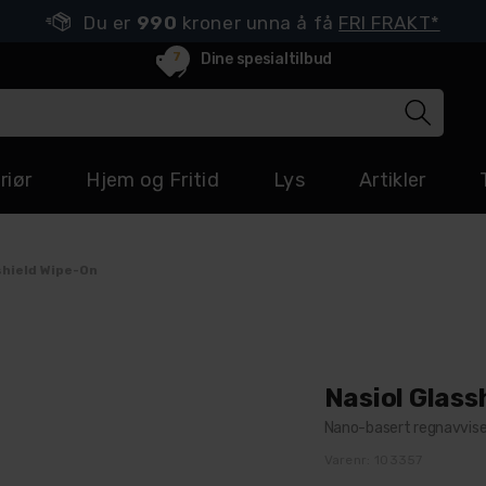
Du er
990
kroner unna å få
FRI FRAKT*
7
Dine spesialtilbud
riør
Hjem og Fritid
Lys
Artikler
shield Wipe-On
Nasiol Glass
Nano-basert regnavvise
Varenr:
103357