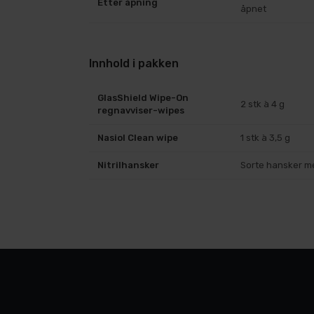
Etter åpning
åpnet
Innhold i pakken
GlasShield Wipe-On
2 stk à 4 g
regnavviser-wipes
Nasiol Clean wipe
1 stk à 3,5 g
Nitrilhansker
Sorte hansker m