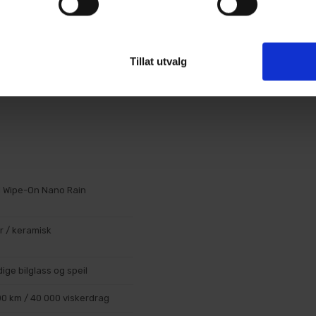
-wipene fra pakken.
lappende bevegelser. Sørg
er partier.
Tillat utvalg
aten holdes unna vann,
en. Oppgitt herdetid er
d Wipe-On Nano Rain
r / keramisk
ige bilglass og speil
000 km / 40 000 viskerdrag