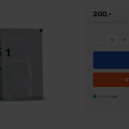
200,-
Laveste pris siste 30
-
+
10
På lager