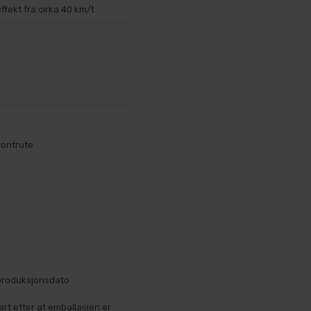
fekt fra cirka 40 km/t
rontrute
produksjonsdato
rt etter at emballasjen er