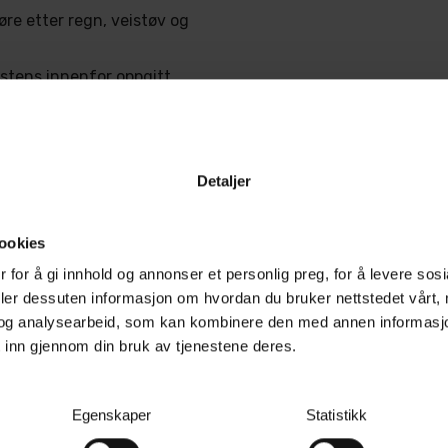
øre etter regn, veistøv og
istens innenfor oppgitt
assbehandling der man
lering eller flytende
Detaljer
ookies
rt og fritt for smuss,
 for å gi innhold og annonser et personlig preg, for å levere sos
ntuelle riper eller
deler dessuten informasjon om hvordan du bruker nettstedet vårt,
ng, siden produktet ikke
og analysearbeid, som kan kombinere den med annen informasjon d
 inn gjennom din bruk av tjenestene deres.
r å rengjøre glasset før
ler, slik at du kan jobbe
Egenskaper
Statistikk