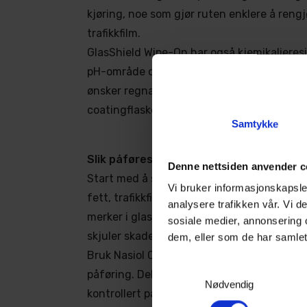
kjøring, noe som gjør ruten enklere å rengj
trafikkfilm.
GlasShield Wipe-On har også kjemikalieres
pH-område og kan brukes som en enkel gl
ønsker regnavvisende effekt uten maskinpo
coatingflaske.
Samtykke
Slik påføres Nasiol GlasShield Wipe-On
Denne nettsiden anvender c
Start med å sørge for at glasset er rent, tø
Vi bruker informasjonskapsler
fett, trafikkfilm og gamle produktrester. Eve
analysere trafikken vår. Vi 
merker i glasset bør utbedres før behandli
sosiale medier, annonsering 
skjuler skader i overflaten.
dem, eller som de har samlet
Bruk Nasiol Clean-wipen som følger med fo
Samtykkevalg
påføring. Del frontruten mentalt i to like de
Nødvendig
kontrollert på én halvdel om gangen.