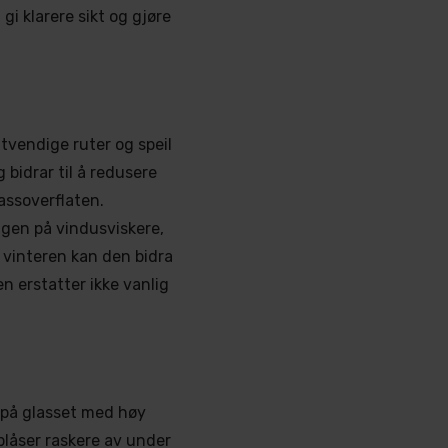
gi klarere sikt og gjøre
tvendige ruter og speil
 bidrar til å redusere
lassoverflaten.
gen på vindusviskere,
m vinteren kan den bidra
en erstatter ikke vanlig
 på glasset med høy
blåser raskere av under