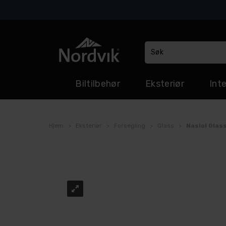
Biltilbehør
Eksteriør
Inte
Hjem
>
Eksteriør
>
Forsegling
>
Glass
>
Nasiol Glas