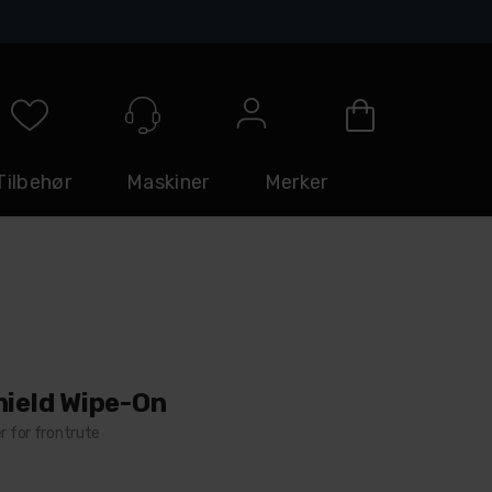
Logg inn
Tilbehør
Maskiner
Merker
hield Wipe-On
r for frontrute