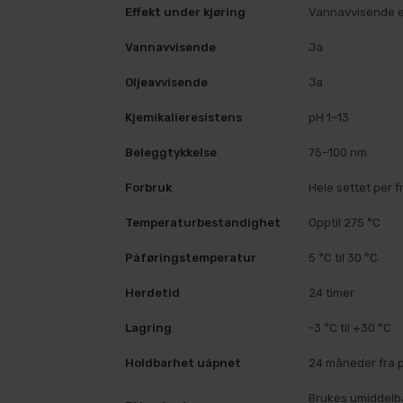
Effekt under kjøring
Vannavvisende ef
Vannavvisende
Ja
Oljeavvisende
Ja
Kjemikalieresistens
pH 1–13
Beleggtykkelse
75–100 nm
Forbruk
Hele settet per f
Temperaturbestandighet
Opptil 275 °C
Påføringstemperatur
5 °C til 30 °C
Herdetid
24 timer
Lagring
-3 °C til +30 °C
Holdbarhet uåpnet
24 måneder fra 
Brukes umiddelba