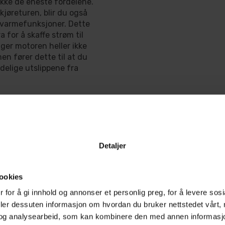
ikke de eneste fordelene.
kjøreturen, blir du også
 varmefunksjoner. Dette
 for å skaffe strøm til
nger motoren heller ikke
en fører dette til at du
delige utslippene fra
mer er dette den perfekte
erligere funksjoner. Om
 til denne pakken må
e varianter for hver
Detaljer
g forbedret utgave av
ookies
05 Flex er har høyere
tallere enn sin
 for å gi innhold og annonser et personlig preg, for å levere sos
deler dessuten informasjon om hvordan du bruker nettstedet vårt,
og analysearbeid, som kan kombinere den med annen informasjon d