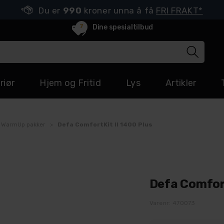
Du er
990
kroner unna å få
FRI FRAKT*
7
Dine spesialtilbud
riør
Hjem og Fritid
Lys
Artikler
 WarmUp pakker
>
Defa ComfortKit II 1400 Plus
Defa Comfort
Varenr:
470073