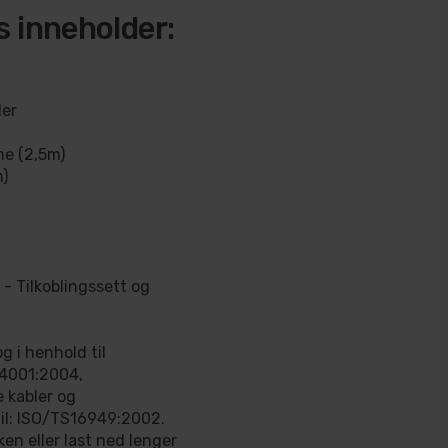
s inneholder:
der
me (2,5m)
m)
- Tilkoblingssett og
g i henhold til
14001:2004,
e kabler og
til: ISO/TS16949:2002.
en eller last ned lenger