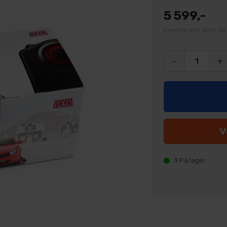
5 599,-
Laveste pris siste 30
-
+
3
På lager