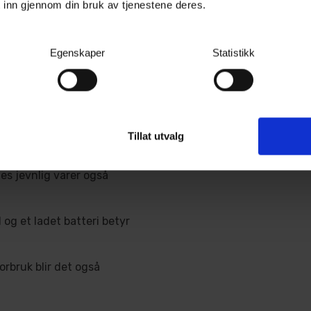
 inn gjennom din bruk av tjenestene deres.
met bil, hele året.
Egenskaper
Statistikk
t tid på gjenstridig snø og
bilen starter, uansett
Tillat utvalg
des jevnlig varer også
 og et ladet batteri betyr
orbruk blir det også