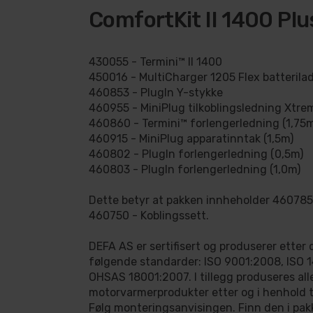
ComfortKit II 1400 Plu
430055 - Termini™ II 1400
450016 - MultiCharger 1205 Flex batterila
460853 - PlugIn Y-stykke
460955 - MiniPlug tilkoblingsledning Xtre
460860 - Termini™ forlengerledning (1,75
460915 - MiniPlug apparatinntak (1,5m)
460802 - PlugIn forlengerledning (0,5m)
460803 - PlugIn forlengerledning (1,0m)
Dette betyr at pakken innheholder 460785 
460750 - Koblingssett.
DEFA AS er sertifisert og produserer etter o
følgende standarder: ISO 9001:2008, ISO 
OHSAS 18001:2007. I tillegg produseres all
motorvarmerprodukter etter og i henhold 
Følg monteringsanvisingen. Finn den i pakk