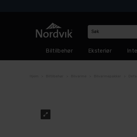
Biltilbehør
Eksteriør
Inte
Hjem
>
Biltilbehør
>
Bilvarme
>
Bilvarmepakker
>
Defa