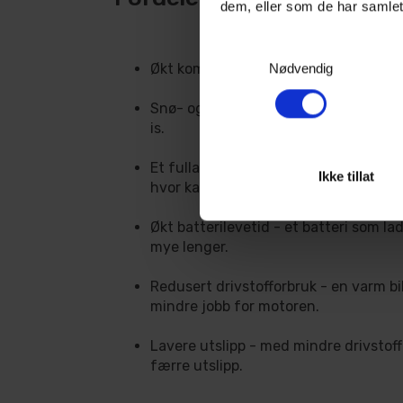
dem, eller som de har samlet
Samtykkevalg
Økt komfort - kom til en ferdig oppvar
Nødvendig
Snø- og isfrie vinduer - ikke kast bor
is.
Et fulladet batteri - vær sikker på at 
Ikke tillat
hvor kaldt det er.
Økt batterilevetid - et batteri som la
mye lenger.
Redusert drivstofforbruk - en varm bil
mindre jobb for motoren.
Lavere utslipp - med mindre drivstoff
færre utslipp.