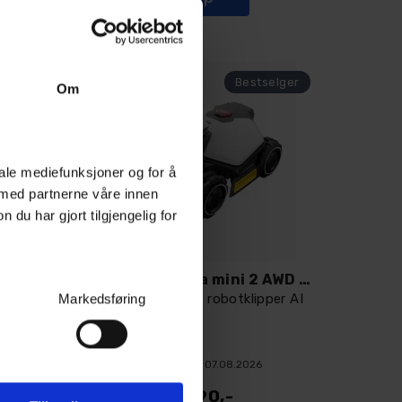
Om
iale mediefunksjoner og for å
 med partnerne våre innen
u har gjort tilgjengelig for
Mammotion Luba 3 AWD 5000 robotklipper
Mammotion Luba mini 2 AWD 1000 robotklip
5000 m² - Verdens første med Tri-Fusi
1000 m² - Kabelfri robotklipper AI
Markedsføring
Ubekreftet
07.08.2026
18 990,-