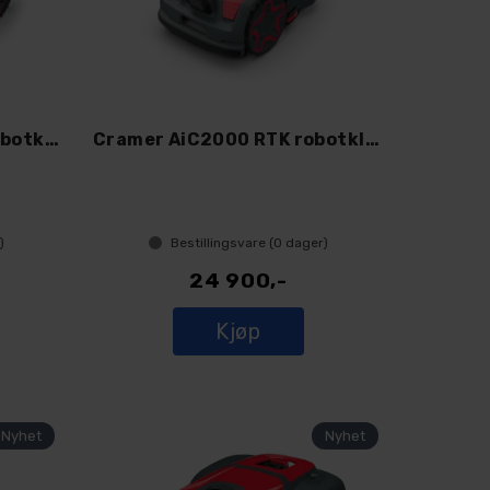
Cramer AiC12000 RTK robotklipper med RA1
Cramer AiC2000 RTK robotklipper med ante
)
Bestillingsvare (
0
dager)
24 900,-
Kjøp