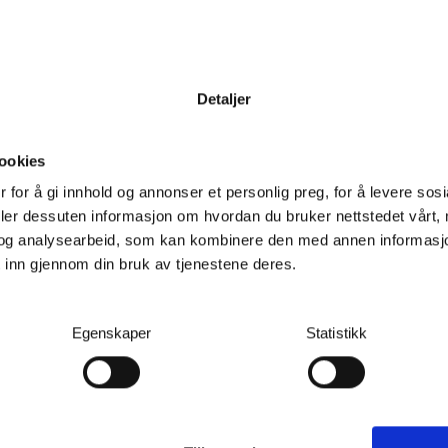
Detaljer
ookies
 for å gi innhold og annonser et personlig preg, for å levere sos
deler dessuten informasjon om hvordan du bruker nettstedet vårt,
og analysearbeid, som kan kombinere den med annen informasjon d
 inn gjennom din bruk av tjenestene deres.
Mammotion Luba 3 AWD 3000 robotklipper
 - kabelfri AWD-robotklipper
Egenskaper
Statistikk
Ubekreftet
07.08.2026
Ubekreftet
07.08.2026
32 990,-
40 990,-