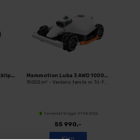
Honda HRM70 Live Robotklipper
Mammotion Luba 3 AWD 10000 robotklipper
10000 m² - Verdens første m Tri-Fusion
Forventet til lager
07.08.2026
55 990,-
Kjøp