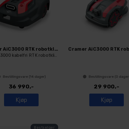
Cramer AiC3000 RTK robotklipper
AiConic 3000 kabelfri RTK robotklipper
Bestillingsvare (
14
dager)
Bestillingsvare (
0
dager
36 990,-
29 900,-
Kjøp
Kjøp