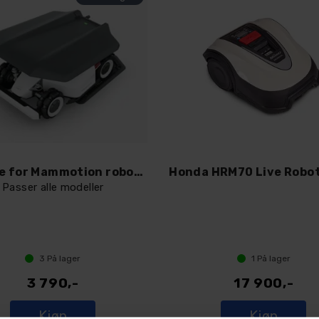
Garasje for Mammotion robotklippere
Passer alle modeller
3
På lager
1
På lager
3 790,-
17 900,-
Kjøp
Kjøp