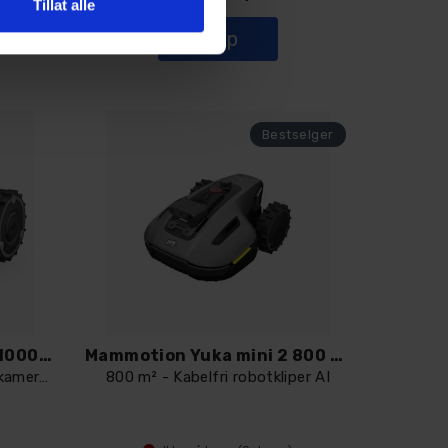
Tillat alle
Kjøp
Mammotion Yuka mini 2 1000 robotklipper
Mammotion Yuka mini 2 800 robotklipper
1000 m² - 360° LiDAR og AI-kamerasyn
800 m² - Kabelfri robotkliper AI