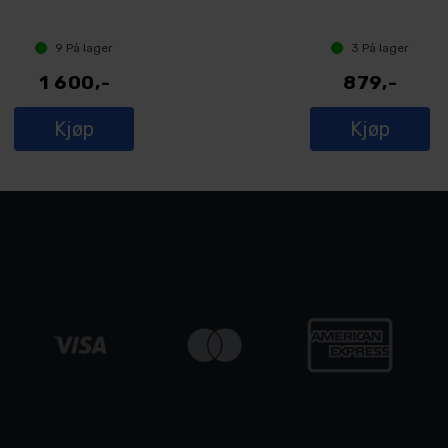
9
På lager
3
På lager
1 600,-
879,-
Kjøp
Kjøp