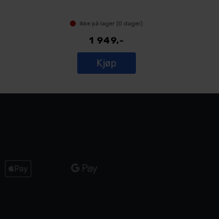
Ikke på lager (
0
dager)
1 949,-
Kjøp