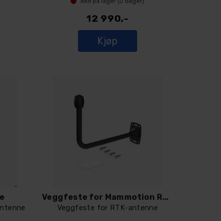
Ikke på lager (
0
dager)
12 990,-
Kjøp
le
Veggfeste for Mammotion RTK antenne
antenne
Veggfeste for RTK-antenne