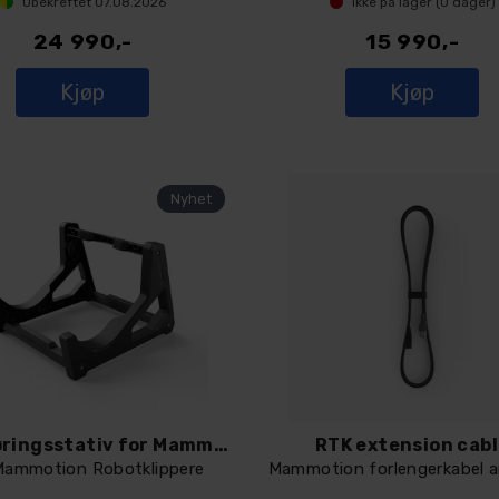
Ubekreftet
07.08.2026
Ikke på lager (
0
dager)
24 990,-
15 990,-
Kjøp
Kjøp
Rengjøringsstativ for Mammotion
RTK extension cab
Mammotion Robotklippere
Mammotion forlengerkabel 