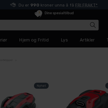
Du er
990
kroner unna å få
FRI FRAKT*
7
Dine spesialtilbud
riør
Hjem og Fritid
Lys
Artikler
otklipper
>