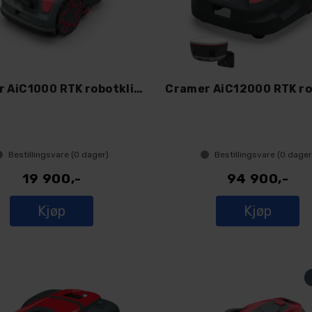
Cramer AiC1000 RTK robotklipper med ante
Bestillingsvare (
0
dager)
Bestillingsvare (
0
dager
19 900,-
94 900,-
Kjøp
Kjøp