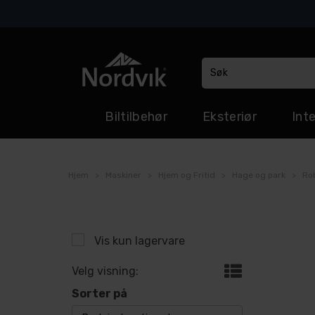
Biltilbehør
Eksteriør
Inte
Hjem
>
Maskiner
>
Hjem og Fritid
>
Hage og park
>
Rob
Vis kun lagervare
Velg visning:
Sorter på