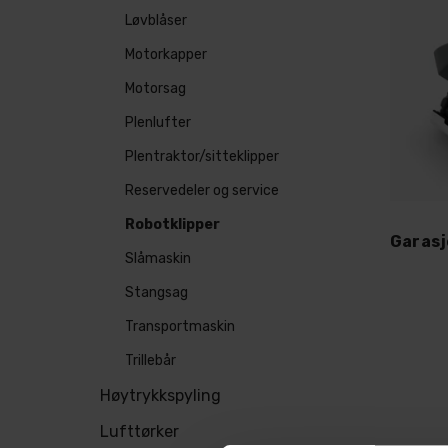
Løvblåser
Motorkapper
Motorsag
Plenlufter
Plentraktor/sitteklipper
Reservedeler og service
Robotklipper
Slåmaskin
Stangsag
Transportmaskin
Trillebår
Høytrykkspyling
Lufttørker