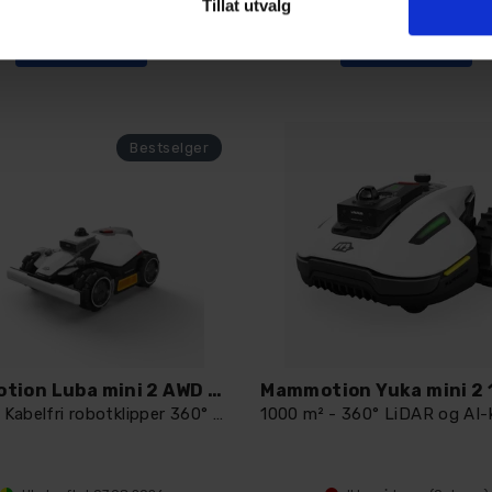
Tillat utvalg
Kjøp
Kjøp
Mammotion Luba mini 2 AWD 1500
1500 m² Kabelfri robotklipper 360° LiDAR