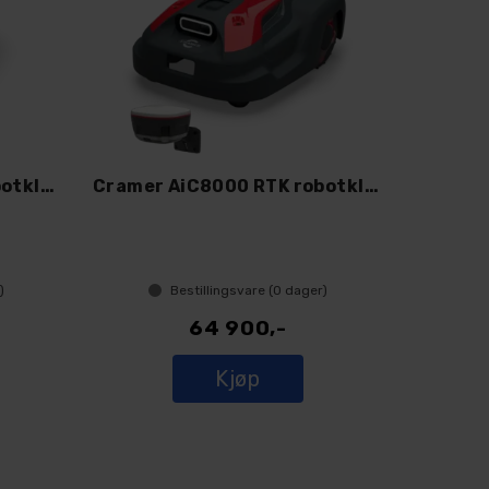
Cramer AiC3000 RTK robotklipper med ante
Cramer AiC8000 RTK robotklipper med RA10
)
Bestillingsvare (
0
dager)
64 900,-
Kjøp