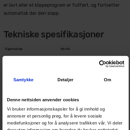
er lavt eller et klippeprogram er fullført, og fortsetter
automatisk der den slapp.
Tekniske spesifikasjoner
Egenskap
Verdi
Maks plenareal
Opptil 3 000 m²
Navigasjon
RTK GPS + LiDAR + kamera (Tri-Fusion)
Driftssystem
Firehjulstrekk (AWD)
Samtykke
Detaljer
Om
Maks stigning
Ca. 80 % (˜38°)
Klippemønster
Systematisk, linjebasert
Denne nettsiden anvender cookies
Klippebredde
Ca. 40 cm
Vi bruker informasjonskapsler for å gi innhold og
annonser et personlig preg, for å levere sosiale
Klippehøyde
Justerbar via app
mediefunksjoner og for å analysere trafikken vår. Vi deler
Batteri
Oppladbart Li-ion
dessuten informasjon om hvordan du bruker nettstedet