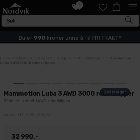
7
Du er
990
kroner unna å få
FRI FRAKT*
Hjem
>
Maskiner
>
Hjem og Fritid
>
Hage og park
>
Robotklipper
>
Mammotion
Luba 3 AWD 3000 robotklipper
Mammotion Luba 3 AWD 3000 robotklipper
3000 m² - kabelfri AWD-robotklipper
Varenr:
MTLA25LU33KEU
32 990,-