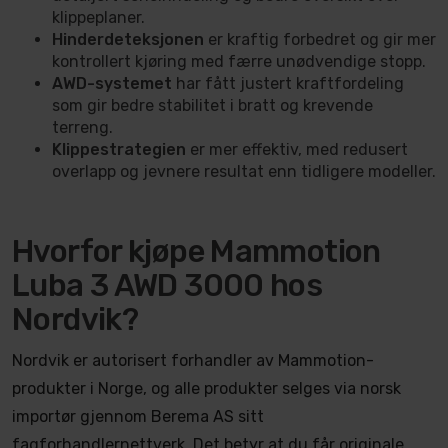
klippeplaner.
Hinderdeteksjonen
er kraftig forbedret og gir mer
kontrollert kjøring med færre unødvendige stopp.
AWD-systemet
har fått justert kraftfordeling
som gir bedre stabilitet i bratt og krevende
terreng.
Klippestrategien
er mer effektiv, med redusert
overlapp og jevnere resultat enn tidligere modeller.
Hvorfor kjøpe Mammotion
Luba 3 AWD 3000 hos
Nordvik?
Nordvik er autorisert forhandler av Mammotion-
produkter i Norge, og alle produkter selges via norsk
importør gjennom Berema AS sitt
fagforhandlernettverk. Det betyr at du får originale