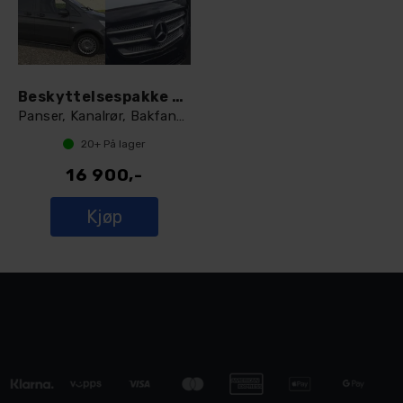
Beskyttelsespakke Premium Vito W447
Panser, Kanalrør, Bakfanger og innsteg
20+
På lager
16 900,-
Kjøp