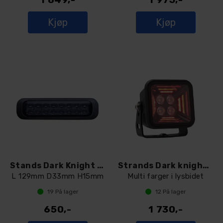
Kjøp
Kjøp
Stands Dark Knight Ryggelys
Strands Dark knight Fortex
L 129mm D33mm H15mm
Multi farger i lysbidet
19
På lager
12
På lager
650,-
1 730,-