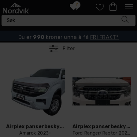
7
Du er
990
kroner unna å få
FRI FRAKT*
Filter
Airplex panserbeskytter Dark smoke
Airplex panserbeskytter Dark smoke
Amarok 2023+
Ford Ranger/Raptor 2023+