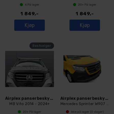
6
På lager
20+
På lager
1 849,-
1 849,-
Kjøp
Kjøp
Airplex panserbeskytter Dark smoke
Airplex panserbeskytter Dark smoke
MB Vito 2014 - 2024+
Mercedes Sprinter W907 2018+
20+
På lager
Ikke på lager (
0
dager)