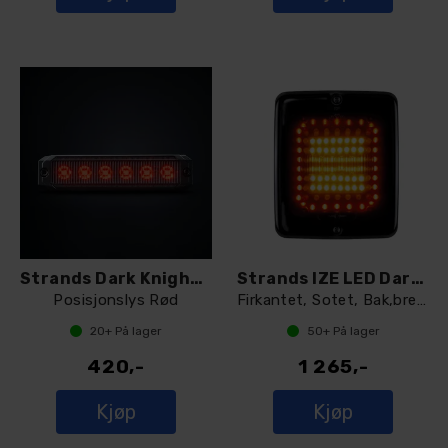
Strands Dark Knight SM6
Strands IZE LED Dark Knight
Posisjonslys Rød
Firkantet, Sotet, Bak,brems og blinklys
20+
På lager
50+
På lager
420,-
1 265,-
Kjøp
Kjøp