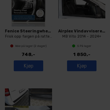
Fenice Steeringwheel Renovation Kit
Airplex Vindavvisere fordører
Frisk opp fargen på rattet - Dark Grey
MB Vito 2014 - 2024+
Ikke på lager (
2
dager)
5
På lager
748,-
1 850,-
Kjøp
Kjøp