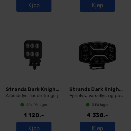
Kjøp
Kjøp
Strands Dark Knight Hardcore
Strands Dark Knight Insane
Arbeidslys for de tunge jobbene
Fjernlys, varsellys og posisjonslys
20+
På lager
3
På lager
1 120,-
4 338,-
Kjøp
Kjøp