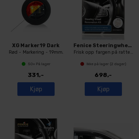
XG Marker19 Dark
Fenice Steeringwheel Renovation Kit
Rød - Markering - 19mm.
Frisk opp fargen på rattet - Dark Brown
50+
På lager
Ikke på lager (
2
dager)
331,-
698,-
Kjøp
Kjøp