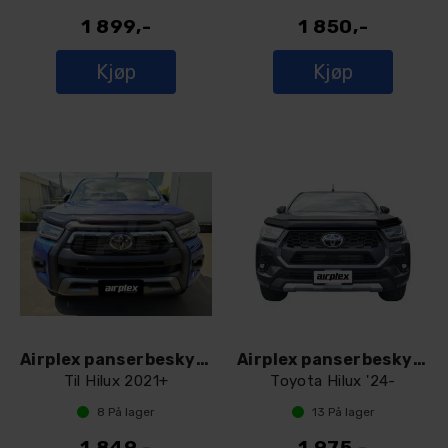
1 899,-
1 850,-
Kjøp
Kjøp
Airplex panserbeskytter Dark smoke
Airplex panserbeskytter Dark smoke
Til Hilux 2021+
Toyota Hilux '24-
8
På lager
13
På lager
1 849,-
1 975,-