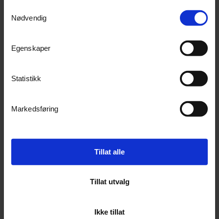
Samtykkevalg
Nødvendig
Egenskaper
Statistikk
Markedsføring
Strands IZE LED Dark Knight
Strands IZE LED Dark Knight
Høyre. Sotet glass, Blink,bak,bremselys
Venstre.Sotet glass, Blink,bak,bremselys
50+
På lager
20+
På lager
Tillat alle
1 500,-
1 500,-
Kjøp
Kjøp
Tillat utvalg
Ikke tillat