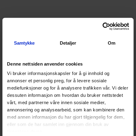
Samtykke
Detaljer
Om
Denne nettsiden anvender cookies
Vi bruker informasjonskapsler for å gi innhold og
Strands IZE LED Dark Knight
Strands IZE LED Dark Knight
annonser et personlig preg, for å levere sosiale
Firkantet, Sotet, blinklys
Firkantet, Sotet, Brems og baklys
mediefunksjoner og for å analysere trafikken vår. Vi deler
8
På lager
8
På lager
dessuten informasjon om hvordan du bruker nettstedet
vårt, med partnerne våre innen sosiale medier,
920,-
910,-
annonsering og analysearbeid, som kan kombinere den
Kjøp
Kjøp
med annen informasjon du har gjort tilgjengelig for dem,
eller som de har samlet inn gjennom din bruk av
tjenestene deres.