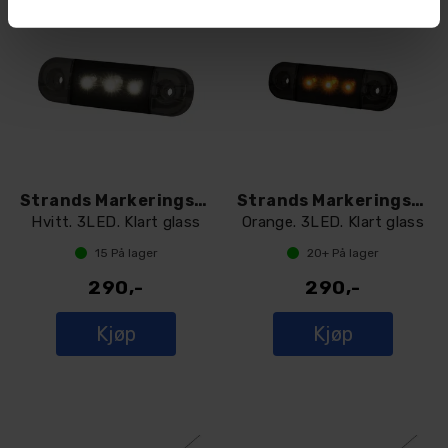
Strands Markeringslys LED Dark Knight
Strands Markeringslys LED Dark Knight
Hvitt. 3LED. Klart glass
Orange. 3LED. Klart glass
15
På lager
20+
På lager
290,-
290,-
Kjøp
Kjøp