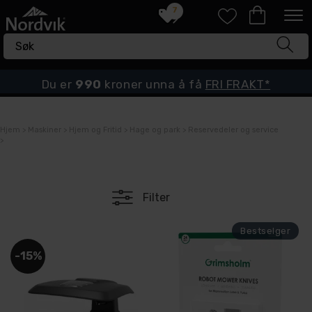
7
Du er
990
kroner unna å få
FRI FRAKT*
Hjem
>
Maskiner
>
Hjem og Fritid
>
Hage og park
>
Reservedeler og service
>
Filter
15%