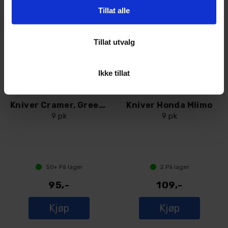
Tillat alle
Tillat utvalg
Ikke tillat
Kniver Cramer, Greenworks og Powerworks
Kniver Honda Miimo
9 pk
9 pk
50+
På lager
2
På lager
95,-
109,-
Kjøp
Kjøp