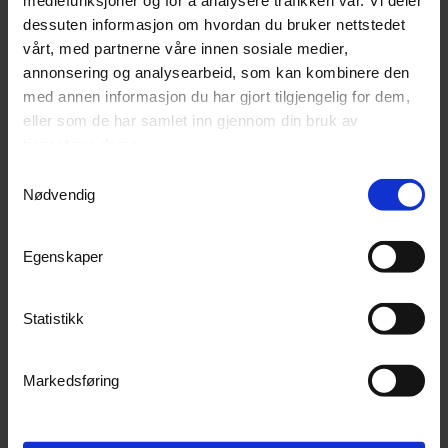
dessuten informasjon om hvordan du bruker nettstedet
vårt, med partnerne våre innen sosiale medier,
annonsering og analysearbeid, som kan kombinere den
med annen informasjon du har gjort tilgjengelig for dem,
eller som de har samlet inn gjennom din bruk av
tjenestene deres.
Samtykkevalg
Knivdisk for LUBA mini 2 AWD
Knivdisker for LUBA 3 AWD
Nødvendig
Knivdisk inkludert skruer
For alle Luba 3 modellene
Ikke på lager (
0
dager)
Ikke på lager (
0
dager)
Egenskaper
1 132,-
1 522,-
Kjøp
Kjøp
Statistikk
Markedsføring