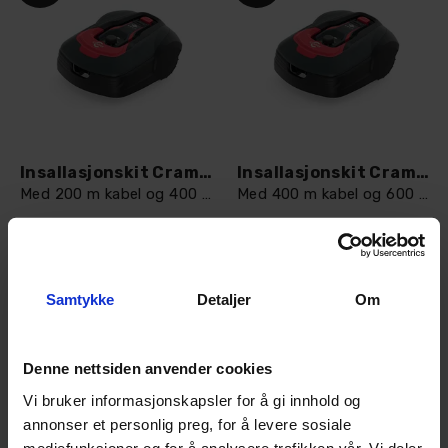
Insallasjonskit Cramer Robot
Insallasjonskit Cramer Robot
Med 200 m kabel og 400 plugger
Med 400 m kabel og 600 plugger
9
På lager
9
På lager
1 519,-
2 479,-
1 899,-
3 099,-
Samtykke
Detaljer
Om
Kjøp
Kjøp
Denne nettsiden anvender cookies
Vi bruker informasjonskapsler for å gi innhold og
annonser et personlig preg, for å levere sosiale
mediefunksjoner og for å analysere trafikken vår. Vi deler