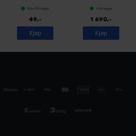
50+
På lager
1
På lager
49,-
1 690,-
Kjøp
Kjøp