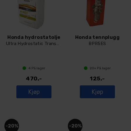
Honda hydrostatolje
Honda tennplugg
Ultra Hydrostatic Transmission 1 liter
BPR5ES
4
På lager
20+
På lager
470,-
125,-
Kjøp
Kjøp
20%
20%