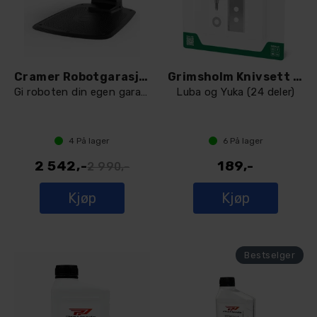
Cramer Robotgarasje RLM1HOC
Grimsholm Knivsett for Mammotion
Gi roboten din egen garasje
Luba og Yuka (24 deler)
4
På lager
6
På lager
2 542,-
189,-
2 990,-
Kjøp
Kjøp