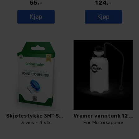
55,-
124,-
Kjøp
Kjøp
Skjøtestykke 3M™ Scotchlok™ 314
Vramer vanntank 12 L for 82PC300
3 veis - 4 stk
For Motorkappere