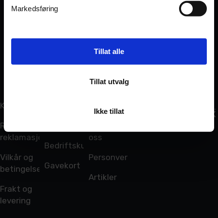
Markedsføring
Tillat alle
Tillat utvalg
Kundeservice
Min side
Om oss
Ikke tillat
Retur og
Ordreoversikt
Kontakt
reklamasjon
oss
Bedriftskunde
Vilkår og
Personvern
Gavekort
betingelser
Artikler
Frakt og
levering