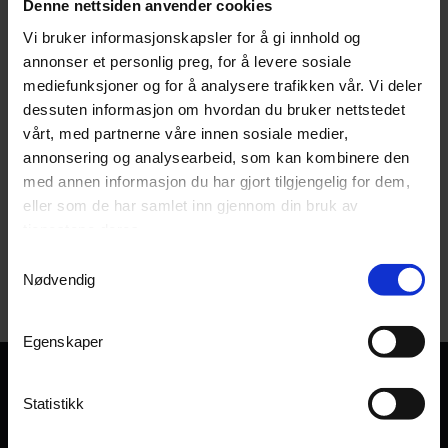
Denne nettsiden anvender cookies
Vi bruker informasjonskapsler for å gi innhold og
annonser et personlig preg, for å levere sosiale
mediefunksjoner og for å analysere trafikken vår. Vi deler
Cramer 82PC300 motorkapper
Cramer Optimus PC350 motorkapper
dessuten informasjon om hvordan du bruker nettstedet
82V - 2,5 kW
Råsterk motor på 4,3 KW
vårt, med partnerne våre innen sosiale medier,
annonsering og analysearbeid, som kan kombinere den
med annen informasjon du har gjort tilgjengelig for dem,
1
På lager
2
På lager
eller som de har samlet inn gjennom din bruk av
tjenestene deres.
9 990,-
14 990,-
Samtykkevalg
Kjøp
Kjøp
Nødvendig
Egenskaper
Statistikk