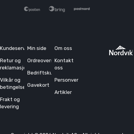
Kundeservice
Min side
Om oss
Retur og
Ordreoversikt
Kontakt
reklamasjon
oss
Bedriftskunde
Vilkår og
Personvern
Gavekort
betingelser
Artikler
Frakt og
levering