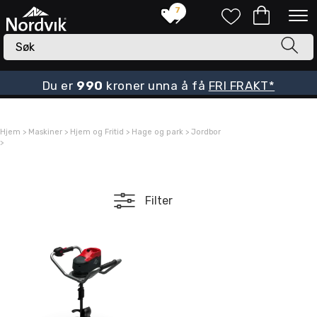
7
Du er
990
kroner unna å få
FRI FRAKT*
Hjem
>
Maskiner
>
Hjem og Fritid
>
Hage og park
>
Jordbor
>
Filter