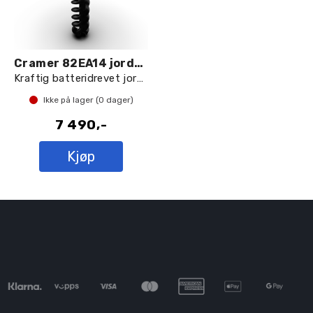
Cramer 82EA14 jordbor
Kraftig batteridrevet jordbor
Ikke på lager (
0
dager)
7 490,-
Kjøp