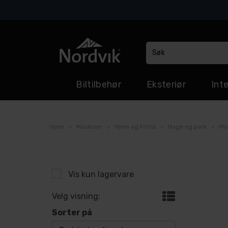
Biltilbehør
Eksteriør
Inte
Hjem
>
Maskiner
>
Hjem og Fritid
>
Hage og park
>
Ple
Vis kun lagervare
Velg visning:
Sorter på