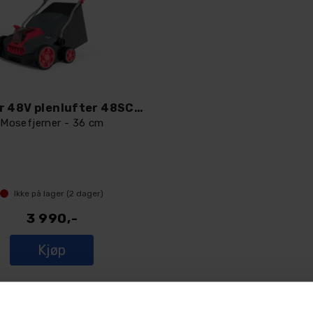
Cramer 48V plenlufter 48SC36
Mosefjerner - 36 cm
Ikke på lager (
2
dager)
3 990,-
Kjøp