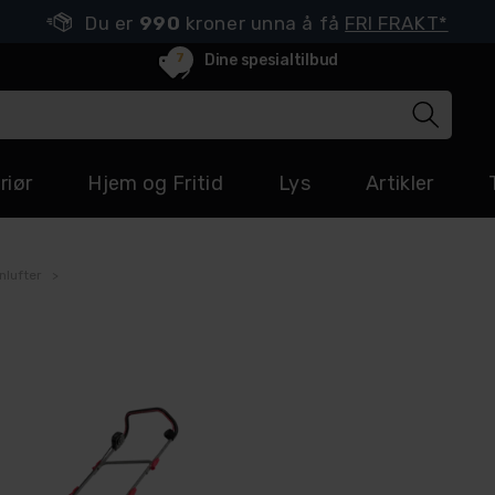
Du er
990
kroner unna å få
FRI FRAKT*
7
Dine spesialtilbud
riør
Hjem og Fritid
Lys
Artikler
nlufter
>