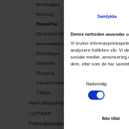
Motorkapper
Motorsag
Samtykke
Plenlufter
Denne nettsiden anvender c
Plentraktor/sitteklipper
Vi bruker informasjonskapsler
Reservedeler og service
analysere trafikken vår. Vi 
Robotklipper
sosiale medier, annonsering 
Slåmaskin
dem, eller som de har samlet
Stangsag
Samtykkevalg
Transportmaskin
Nødvendig
Trillebår
Høytrykkspyling
Lufttørker
Ikke tillat
Poleringsmaskiner