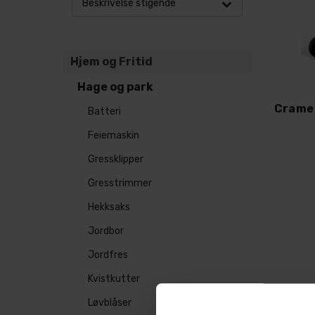
Beskrivelse stigende
Hjem og Fritid
Hage og park
Batteri
Feiemaskin
Gressklipper
Gresstrimmer
Hekksaks
Jordbor
Jordfres
Kvistkutter
Løvblåser