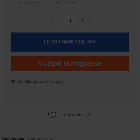
Laveste pris siste 30 dager: 29 900,-
-
+
Bestillingsvare (
0
dager)
Legg i ønskeliste
Beskrivelse
Dokumenter