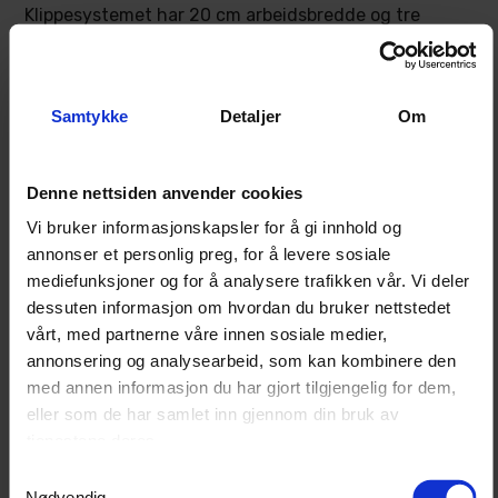
Klippesystemet har 20 cm arbeidsbredde og tre
svingbare kniver. Klippehøyden kan justeres elektrisk
fra 20 til 90 mm, slik at klipperen kan tilpasses ulike
plenforhold og ønsket gresshøyde.
Samtykke
Detaljer
Om
Kontrollpanelet har display som viser status,
batterinivå og feilmeldinger. Robotklipperen kan også
Denne nettsiden anvender cookies
styres via app med 2G/4G, Bluetooth, GSM og WiFi,
Vi bruker informasjonskapsler for å gi innhold og
avhengig av dekning og oppsett.
annonser et personlig preg, for å levere sosiale
Maskinen har IPX6-klassifisering, mens strømkilden
mediefunksjoner og for å analysere trafikken vår. Vi deler
har IPX67-klassifisering. Den håndterer helling i
dessuten informasjon om hvordan du bruker nettstedet
klippeområdet på opptil 45 %. Sikkerhetsfunksjoner
vårt, med partnerne våre innen sosiale medier,
som Geo-Fence, PIN-kode, alarm, GPS-basert
annonsering og analysearbeid, som kan kombinere den
med annen informasjon du har gjort tilgjengelig for dem,
tyverisporing og Cramer Connect 2G/4G er inkludert.
eller som de har samlet inn gjennom din bruk av
Produktet kan registreres for opptil 5 års garanti.*
tjenestene deres.
Samtykkevalg
Nødvendig