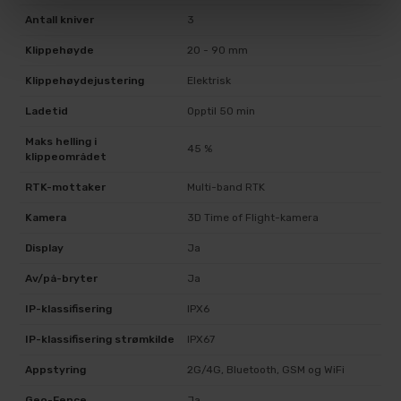
Antall kniver
3
Klippehøyde
20 - 90 mm
Klippehøydejustering
Elektrisk
Ladetid
Opptil 50 min
Maks helling i
45 %
klippeområdet
RTK-mottaker
Multi-band RTK
Kamera
3D Time of Flight-kamera
Display
Ja
Av/på-bryter
Ja
IP-klassifisering
IPX6
IP-klassifisering strømkilde
IPX67
Appstyring
2G/4G, Bluetooth, GSM og WiFi
Geo-Fence
Ja