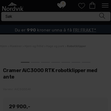
7
Du er
990
kroner unna å få
FRI FRAKT*
Hjem
>
Maskiner
>
Hjem og Fritid
>
Hage og park
>
Robotklipper
Cramer AiC3000 RTK robotklipper med
ante
Varenr:
AIC3000A1
29 900,-