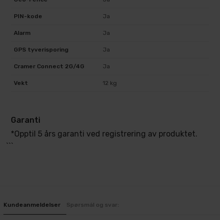
PIN-kode
Ja
Alarm
Ja
GPS tyverisporing
Ja
Cramer Connect 2G/4G
Ja
Vekt
12 kg
Garanti
*Opptil 5 års garanti ved registrering av produktet.
```
Kundeanmeldelser
Spørsmål og svar: