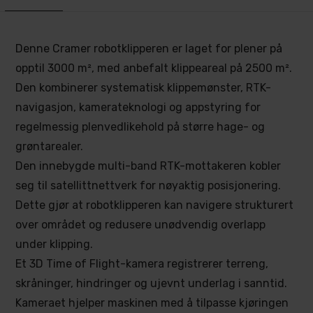
Denne Cramer robotklipperen er laget for plener på
opptil 3000 m², med anbefalt klippeareal på 2500 m².
Den kombinerer systematisk klippemønster, RTK-
navigasjon, kamerateknologi og appstyring for
regelmessig plenvedlikehold på større hage- og
grøntarealer.
Den innebygde multi-band RTK-mottakeren kobler
seg til satellittnettverk for nøyaktig posisjonering.
Dette gjør at robotklipperen kan navigere strukturert
over området og redusere unødvendig overlapp
under klipping.
Et 3D Time of Flight-kamera registrerer terreng,
skråninger, hindringer og ujevnt underlag i sanntid.
Kameraet hjelper maskinen med å tilpasse kjøringen