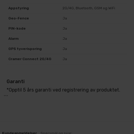
Appstyring
2G/4G, Bluetooth, GSM og WiFi
Geo-Fence
Ja
PIN-kode
Ja
Alarm
Ja
GPS tyverisporing
Ja
Cramer Connect 2G/4G
Ja
Garanti
*Opptil 5 års garanti ved registrering av produktet.
```
Kundeanmeldelser
Spørsmål og svar: