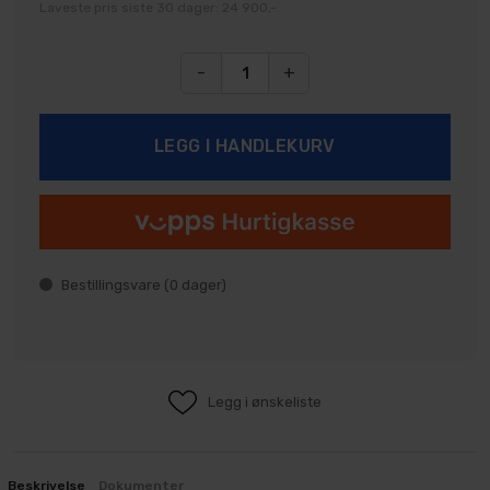
Laveste pris siste 30 dager: 24 900,-
-
+
Bestillingsvare (
0
dager)
Legg i ønskeliste
Beskrivelse
Dokumenter