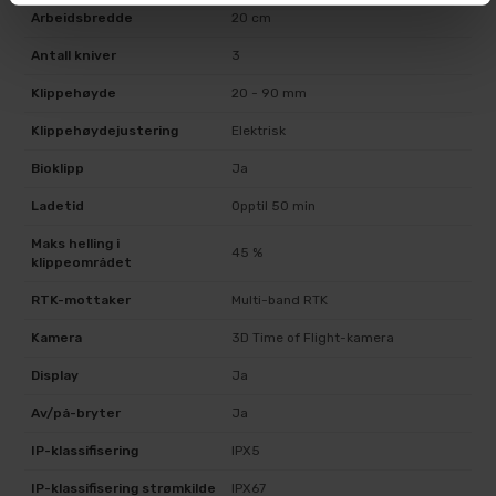
Arbeidsbredde
20 cm
Antall kniver
3
Klippehøyde
20 - 90 mm
Klippehøydejustering
Elektrisk
Bioklipp
Ja
Ladetid
Opptil 50 min
Maks helling i
45 %
klippeområdet
RTK-mottaker
Multi-band RTK
Kamera
3D Time of Flight-kamera
Display
Ja
Av/på-bryter
Ja
IP-klassifisering
IPX5
IP-klassifisering strømkilde
IPX67