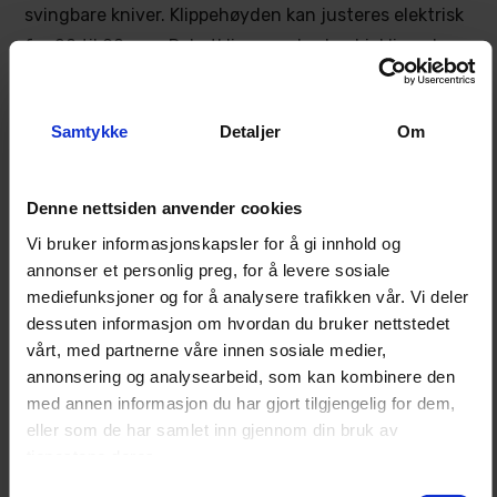
svingbare kniver. Klippehøyden kan justeres elektrisk
fra 20 til 90 mm. Robotklipperen bruker bioklipp, der
det finklippede gresset legges tilbake i plenen.
Kontrollpanelet har display som viser status,
Samtykke
Detaljer
Om
batterinivå og feilmeldinger. Maskinen kan også
styres via app med 2G/4G, Bluetooth, GSM og WiFi,
avhengig av dekning og oppsett.
Denne nettsiden anvender cookies
Robotklipperen har IPX5-klassifisering, mens
Vi bruker informasjonskapsler for å gi innhold og
strømkilden har IPX67-klassifisering. Den håndterer
annonser et personlig preg, for å levere sosiale
helling i klippeområdet på opptil 45 %.
mediefunksjoner og for å analysere trafikken vår. Vi deler
dessuten informasjon om hvordan du bruker nettstedet
Sikkerhetsfunksjoner som Geo-Fence, PIN-kode,
vårt, med partnerne våre innen sosiale medier,
alarm, GPS-basert tyverisporing og Cramer Connect
annonsering og analysearbeid, som kan kombinere den
2G/4G er inkludert.
med annen informasjon du har gjort tilgjengelig for dem,
Produktet kan registreres for opptil 5 års garanti.*
eller som de har samlet inn gjennom din bruk av
tjenestene deres.
Samtykkevalg