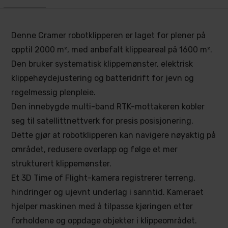
Denne Cramer robotklipperen er laget for plener på
opptil 2000 m², med anbefalt klippeareal på 1600 m².
Den bruker systematisk klippemønster, elektrisk
klippehøydejustering og batteridrift for jevn og
regelmessig plenpleie.
Den innebygde multi-band RTK-mottakeren kobler
seg til satellittnettverk for presis posisjonering.
Dette gjør at robotklipperen kan navigere nøyaktig på
området, redusere overlapp og følge et mer
strukturert klippemønster.
Et 3D Time of Flight-kamera registrerer terreng,
hindringer og ujevnt underlag i sanntid. Kameraet
hjelper maskinen med å tilpasse kjøringen etter
forholdene og oppdage objekter i klippeområdet.