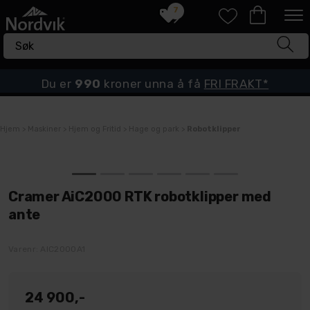
7
Du er
990
kroner unna å få
FRI FRAKT*
Hjem
>
Maskiner
>
Hjem og Fritid
>
Hage og park
>
Robotklipper
Cramer AiC2000 RTK robotklipper med
ante
Varenr:
AIC2000A1
24 900,-