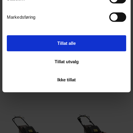
Markedsføring
Cramer Optimus ZTCS92 ZeroTurn stand-on
Honda HRG466SK gressklipper
46 cm
Tillat alle
Bestillingsvare (
0
dager)
3
På lager
Tillat utvalg
249 900,-
9 490,-
Ikke tillat
Kjøp
Kjøp