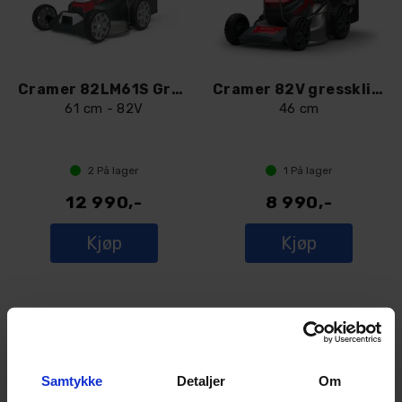
Cramer 82LM61S Gressklipper
Cramer 82V gressklipper 82LM46SX
61 cm - 82V
46 cm
2
På lager
1
På lager
12 990,-
8 990,-
Kjøp
Kjøp
Samtykke
Detaljer
Om