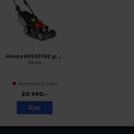
Honda HRX537HZ gressklipper
53 cm
Ikke på lager (
3
dager)
20 990,-
Kjøp