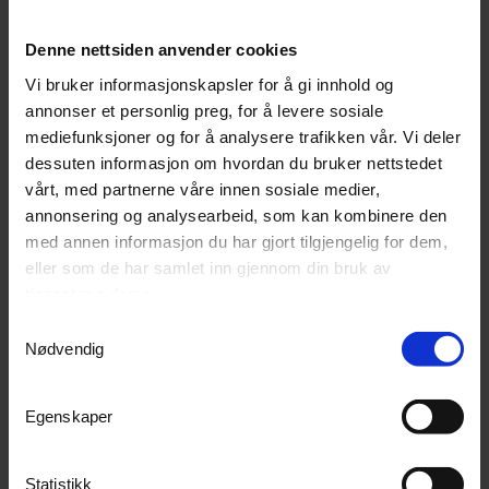
Denne nettsiden anvender cookies
Vi bruker informasjonskapsler for å gi innhold og
annonser et personlig preg, for å levere sosiale
Cramer 82V gressklipper 82LM51SX
Cramer Optimus ATM53A
mediefunksjoner og for å analysere trafikken vår. Vi deler
51 cm
gressklipper med batterier og lader
dessuten informasjon om hvordan du bruker nettstedet
3
På lager
Ikke på lager (
0
dager)
vårt, med partnerne våre innen sosiale medier,
9 990,-
34 370,-
annonsering og analysearbeid, som kan kombinere den
med annen informasjon du har gjort tilgjengelig for dem,
Kjøp
Kjøp
eller som de har samlet inn gjennom din bruk av
tjenestene deres.
Samtykkevalg
Nødvendig
Egenskaper
Statistikk