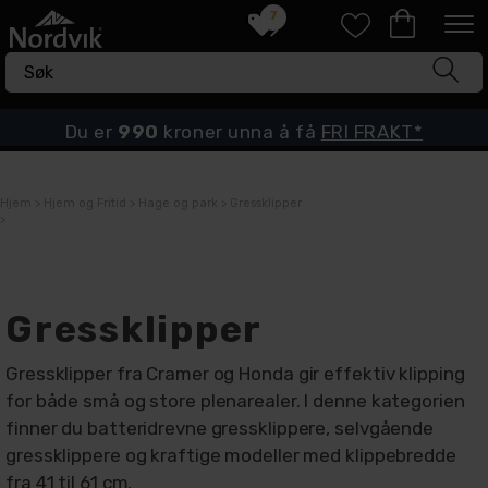
7
Du er
990
kroner unna å få
FRI FRAKT*
Hjem
>
Hjem og Fritid
>
Hage og park
>
Gressklipper
>
Gressklipper
Gressklipper fra Cramer og Honda gir effektiv klipping
for både små og store plenarealer. I denne kategorien
finner du batteridrevne gressklippere, selvgående
gressklippere og kraftige modeller med klippebredde
fra 41 til 61 cm.