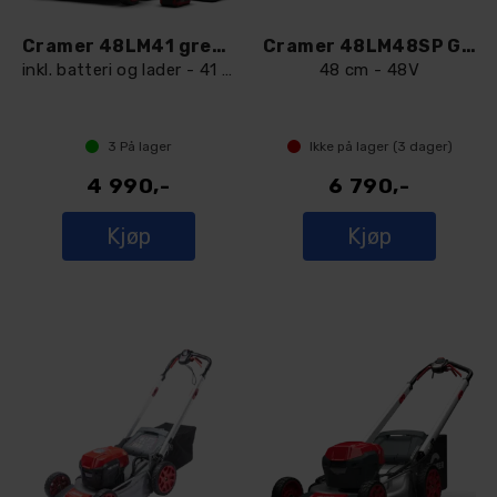
Cramer 48LM41 gressklipper
Cramer 48LM48SP Gressklipper
inkl. batteri og lader - 41 cm
48 cm - 48V
3
På lager
Ikke på lager (
3
dager)
4 990,-
6 790,-
Kjøp
Kjøp