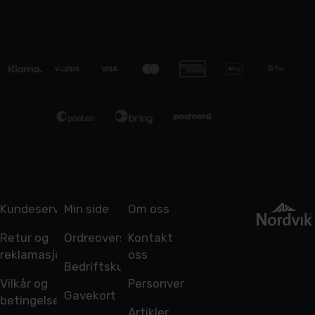
Kundeservice
Min side
Om oss
Retur og
Ordreoversikt
Kontakt
reklamasjon
oss
Bedriftskunde
Vilkår og
Personvern
Gavekort
betingelser
Artikler