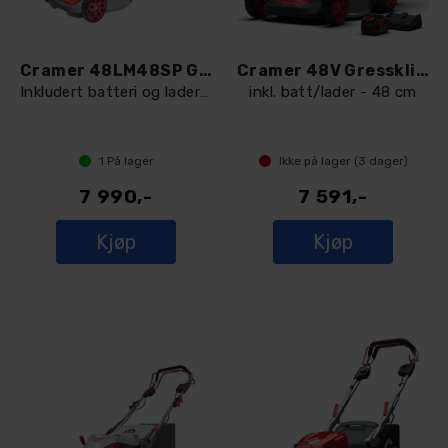
Cramer 48LM48SP Gressklipper
Cramer 48V Gressklipper - 48LM48SPK4
Inkludert batteri og lader 48 cm - 48V
inkl. batt/lader - 48 cm
1
På lager
Ikke på lager (
3
dager)
7 990,-
7 591,-
Kjøp
Kjøp