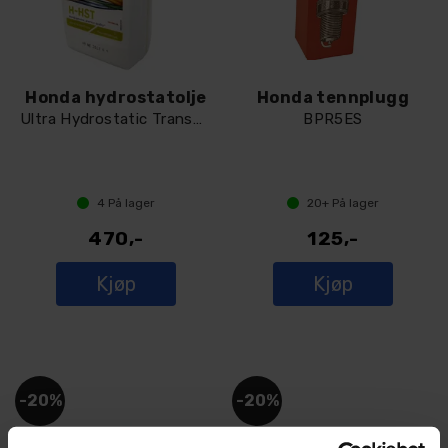
Honda hydrostatolje
Honda tennplugg
Ultra Hydrostatic Transmission 1 liter
BPR5ES
4
På lager
20+
På lager
470,-
125,-
Kjøp
Kjøp
20%
20%