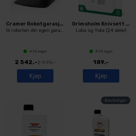
Cramer Robotgarasje RLM1HOC
Grimsholm Knivsett for Mammotion
Gi roboten din egen garasje
Luba og Yuka (24 deler)
4
På lager
8
På lager
2 542,-
189,-
2 990,-
Kjøp
Kjøp