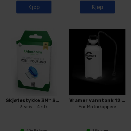
Kjøp
Kjøp
Skjøtestykke 3M™ Scotchlok™ 314
Vramer vanntank 12 L for 82PC300
3 veis - 4 stk
For Motorkappere
50+
På lager
1
På lager