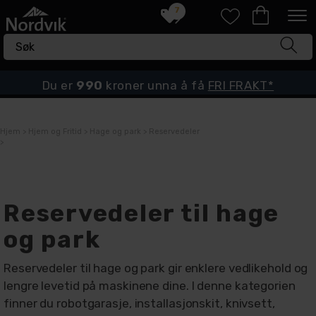
7
Du er
990
kroner unna å få
FRI FRAKT*
Hjem
>
Hjem og Fritid
>
Hage og park
>
Reservedeler
>
Reservedeler til hage
og park
Reservedeler til hage og park gir enklere vedlikehold og
lengre levetid på maskinene dine. I denne kategorien
finner du robotgarasje, installasjonskit, knivsett,