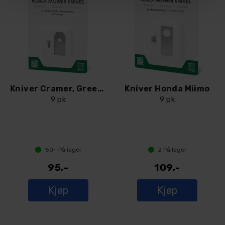
Kniver Cramer, Greenworks og Powerworks
Kniver Honda Miimo
9 pk
9 pk
50+
På lager
2
På lager
95,-
109,-
Kjøp
Kjøp