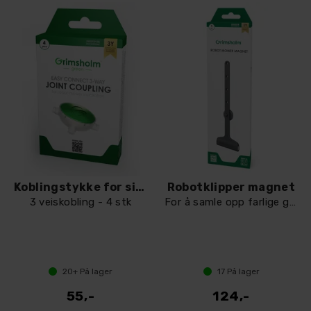
Koblingstykke for signalkabel
Robotklipper magnet
3 veiskobling - 4 stk
For å samle opp farlige gjenstander
20+
På lager
17
På lager
55,-
124,-