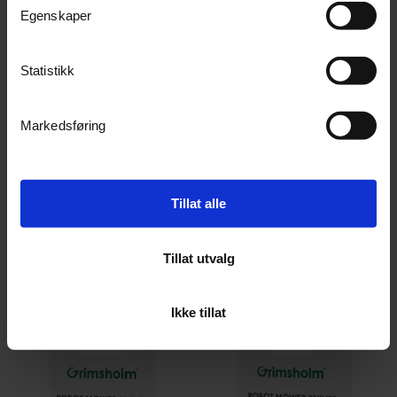
Egenskaper
Statistikk
Markedsføring
Knivdisk for LUBA mini 2 AWD
Knivdisker for LUBA 3 AWD
Knivdisk inkludert skruer
For alle Luba 3 modellene
Ikke på lager (
0
dager)
Ikke på lager (
0
dager)
Tillat alle
1 132,-
1 522,-
Kjøp
Kjøp
Tillat utvalg
Ikke tillat