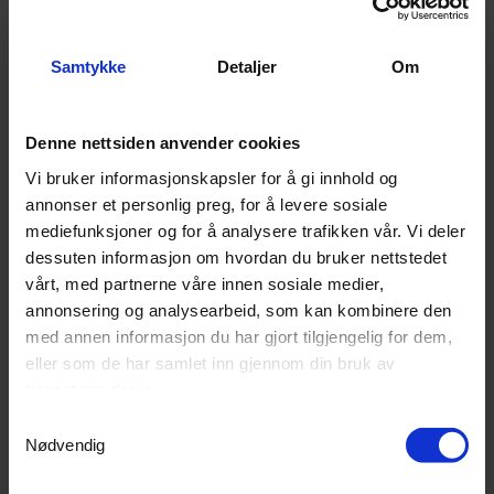
Samtykke
Detaljer
Om
Denne nettsiden anvender cookies
Insallasjonskit Cramer Robot
Insallasjonskit Cramer Robot
Vi bruker informasjonskapsler for å gi innhold og
Med 200 m kabel og 400 plugger
Med 400 m kabel og 600 plugger
annonser et personlig preg, for å levere sosiale
mediefunksjoner og for å analysere trafikken vår. Vi deler
dessuten informasjon om hvordan du bruker nettstedet
9
På lager
9
På lager
vårt, med partnerne våre innen sosiale medier,
1 519,-
2 479,-
1 899,-
3 099,-
annonsering og analysearbeid, som kan kombinere den
med annen informasjon du har gjort tilgjengelig for dem,
Kjøp
Kjøp
eller som de har samlet inn gjennom din bruk av
tjenestene deres.
Samtykkevalg
Nødvendig