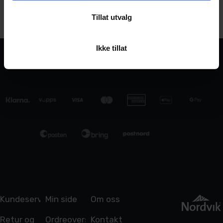
Kjøp
Tillat utvalg
Ikke tillat
Kundeservice
Min side
Om oss
Retur og
Ordreoversikt
Kontakt