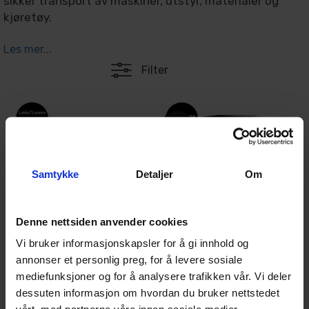
sikker transport av maskiner, utstyr, materialer og
kjøretøy.
Les mer...
Utvalget består av flere typer
Ifor Williams
tilhengere,
Filter
blant annet maskinhengere, varehengere, tipphengere,
biltransporthengere og andre transporthengere med
høy lastekapasitet. Tilhengerne er bygget for lang
25%
levetid, stabil kjøreegenskap og effektiv transport –
ideelt for entreprenører, håndverkere, landbruk og
transportoppdrag.
Samtykke
Detaljer
Om
Denne nettsiden anvender cookies
Vi bruker informasjonskapsler for å gi innhold og
Ifor Williams GH1054
Ifor Williams HBX511
annonser et personlig preg, for å levere sosiale
Maskinhenger
Hestehenger - Sort
mediefunksjoner og for å analysere trafikken vår. Vi deler
Ikke på lager (
3
dager)
1
På lager
dessuten informasjon om hvordan du bruker nettstedet
108 250,-
195 000,-
259 875,-