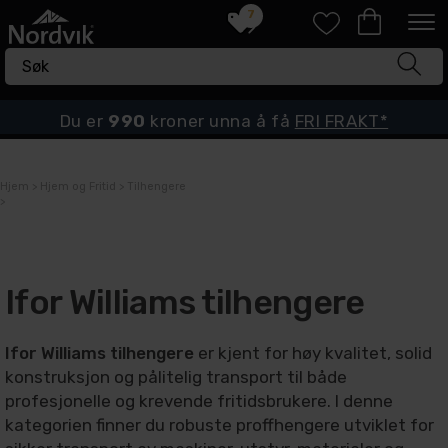
7
Du er
990
kroner unna å få
FRI FRAKT*
Hjem
>
Hjem og Fritid
>
Tilhengere
>
Ifor Williams tilhengere
Ifor Williams tilhengere
er kjent for høy kvalitet, solid
konstruksjon og pålitelig transport til både
profesjonelle og krevende fritidsbrukere. I denne
kategorien finner du robuste proffhengere utviklet for