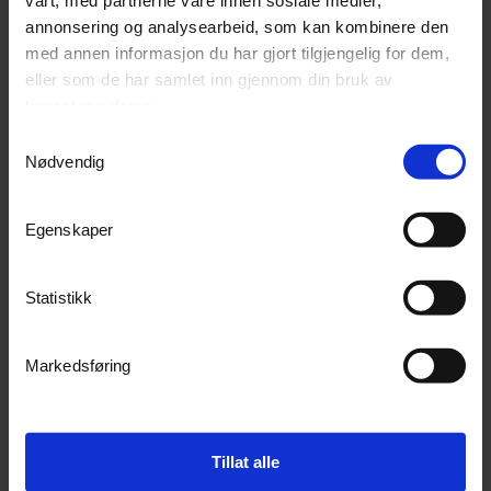
vårt, med partnerne våre innen sosiale medier,
annonsering og analysearbeid, som kan kombinere den
Kjøp
Kjøp
med annen informasjon du har gjort tilgjengelig for dem,
eller som de har samlet inn gjennom din bruk av
tjenestene deres.
Samtykkevalg
Nødvendig
29%
Egenskaper
Statistikk
Ifor Williams TT3017 LED
Markedsføring
Tipphenger
Ikke på lager (
3
dager)
125 000,-
176 875,-
Tillat alle