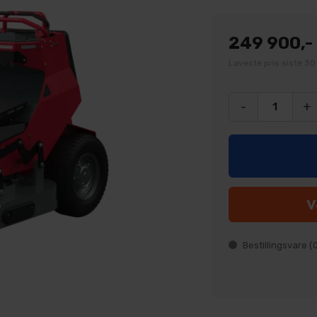
249 900,-
Laveste pris siste 30
-
+
Bestillingsvare (