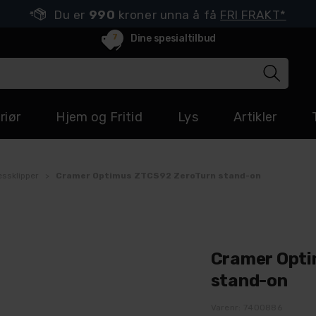
Du er
990
kroner unna å få
FRI FRAKT*
7
Dine spesialtilbud
riør
Hjem og Fritid
Lys
Artikler
essklipper
>
Cramer Optimus ZTCS92 ZeroTurn stand-on
Cramer Opti
stand-on
Varenr:
7400886