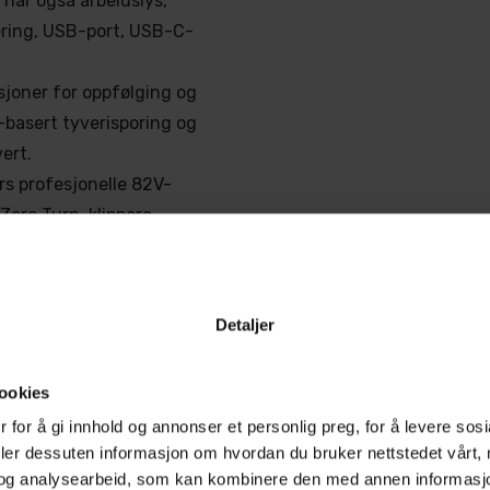
 har også arbeidslys,
sering, USB-port, USB-C-
sjoner for oppfølging og
-basert tyverisporing og
vert.
rs profesjonelle 82V-
Zero Turn-klippere,
esstrimmere.
aranti.*
Detaljer
v grøntområder,
ookies
drettsanlegg og andre
 for å gi innhold og annonser et personlig preg, for å levere sos
vn klippekapasitet er
deler dessuten informasjon om hvordan du bruker nettstedet vårt,
og analysearbeid, som kan kombinere den med annen informasjon d