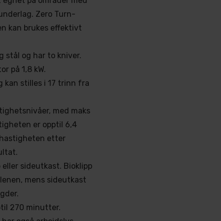
dt egnet på områder med
 underlag. Zero Turn-
nen kan brukes effektivt
 stål og har to kniver.
or på 1,8 kW.
an stilles i 17 trinn fra
stighetsnivåer, med maks
igheten er opptil 6,4
ehastigheten etter
ltat.
ller sideutkast. Bioklipp
 plenen, mens sideutkast
ngder.
til 270 minutter.