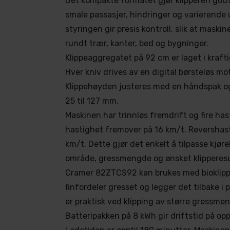
Det kompakte formatet gjør klipperen go
smale passasjer, hindringer og varierende
styringen gir presis kontroll, slik at maski
rundt trær, kanter, bed og bygninger.
Klippeaggregatet på 92 cm er laget i kraftig
Hver kniv drives av en digital børsteløs mot
Klippehøyden justeres med en håndspak og k
25 til 127 mm.
Maskinen har trinnløs fremdrift og fire ha
hastighet fremover på 16 km/t. Revershast
km/t. Dette gjør det enkelt å tilpasse kjør
område, gressmengde og ønsket klipperesu
Cramer 82ZTCS92 kan brukes med bioklipp e
finfordeler gresset og legger det tilbake i
er praktisk ved klipping av større gressme
Batteripakken på 8 kWh gir driftstid på opp