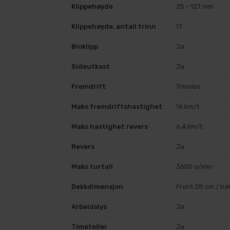
Klippehøyde
25 - 127 mm
Klippehøyde, antall trinn
17
Bioklipp
Ja
Sideutkast
Ja
Fremdrift
Trinnløs
Maks fremdriftshastighet
16 km/t
Maks hastighet revers
6,4 km/t
Revers
Ja
Maks turtall
3600 o/min
Dekkdimensjon
Front 28 cm / ba
Arbeidslys
Ja
Timeteller
Ja