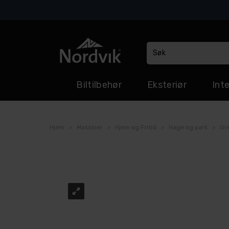
Biltilbehør
Eksteriør
Inte
Hjem
>
Maskiner
>
Hjem og Fritid
>
Hage og park
>
Gr