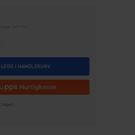
 dager: 249 900,-
0
dager)