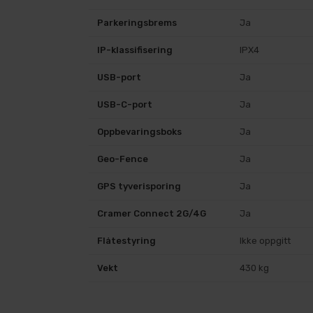
Parkeringsbrems
Ja
IP-klassifisering
IPX4
USB-port
Ja
USB-C-port
Ja
Oppbevaringsboks
Ja
Geo-Fence
Ja
GPS tyverisporing
Ja
Cramer Connect 2G/4G
Ja
Flåtestyring
Ikke oppgitt
Vekt
430 kg