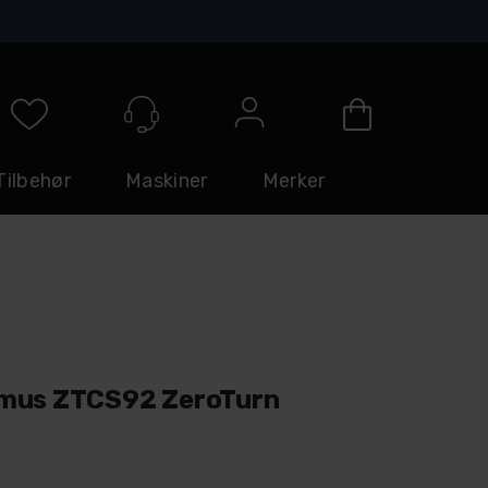
Logg inn
Tilbehør
Maskiner
Merker
mus ZTCS92 ZeroTurn