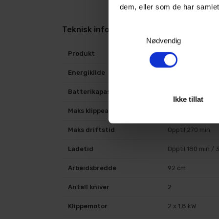
dem, eller som de har samlet
Samtykkevalg
Teknisk informasjon
Nødvendig
Produkt
Cramer 82ZTCS
Energikilde
Batteri
Batterikapasitet
8 kWh
Ikke tillat
Maks klippeareal
28 000 m²
Maks driftstid
Opptil 270 min
Ladetid
Opptil 180 min / 
Arbeidsbredde
92 cm
Antall kniver
2
Klippemotor
2 x 1,8 kW