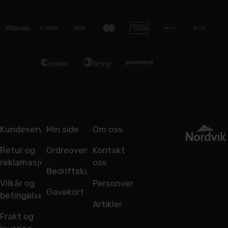
Kundeservice
Min side
Om oss
Retur og
Ordreoversikt
Kontakt
reklamasjon
oss
Bedriftskunde
Vilkår og
Personvern
Gavekort
betingelser
Artikler
Frakt og