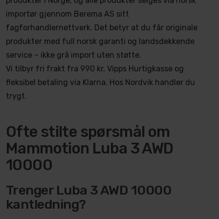
produkter i Norge, og alle produkter selges via norsk
importør gjennom Berema AS sitt
fagforhandlernettverk. Det betyr at du får originale
produkter med full norsk garanti og landsdekkende
service – ikke grå import uten støtte.
Vi tilbyr fri frakt fra 990 kr, Vipps Hurtigkasse og
fleksibel betaling via Klarna. Hos Nordvik handler du
trygt.
Ofte stilte spørsmål om
Mammotion Luba 3 AWD
10000
Trenger Luba 3 AWD 10000
kantledning?