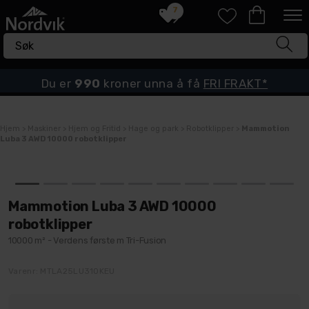
7
Du er
990
kroner unna å få
FRI FRAKT*
Hjem
>
Maskiner
>
Hjem og Fritid
>
Hage og park
>
Robotklipper
>
Mammotion
Luba 3 AWD 10000 robotklipper
Mammotion Luba 3 AWD 10000
robotklipper
10000 m² - Verdens første m Tri-Fusion
Varenr:
MTLA25LU310KEU