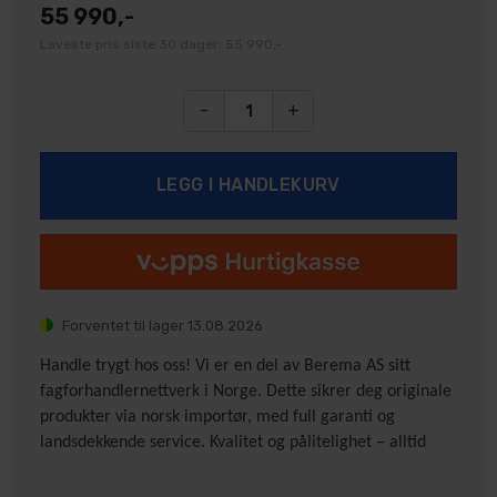
55 990,-
Laveste pris siste 30 dager: 55 990,-
-
+
Forventet til lager
13.08.2026
Handle trygt hos oss! Vi er en del av Berema AS sitt
fagforhandlernettverk i Norge. Dette sikrer deg originale
produkter via norsk importør, med full garanti og
landsdekkende service. Kvalitet og pålitelighet – alltid