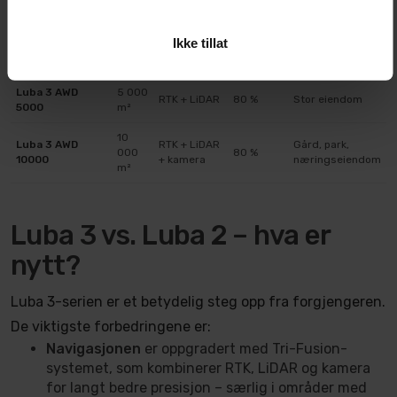
1 500
Luba 3 AWD 1500
RTK + LiDAR
80 %
Vanlig boligtomt
m²
Ikke tillat
Luba 3 AWD
3 000
Større
RTK + LiDAR
80 %
3000
m²
hage/hytte
Luba 3 AWD
5 000
RTK + LiDAR
80 %
Stor eiendom
5000
m²
10
Luba 3 AWD
RTK + LiDAR
Gård, park,
000
80 %
10000
+ kamera
næringseiendom
m²
Luba 3 vs. Luba 2 – hva er
nytt?
Luba 3-serien er et betydelig steg opp fra forgjengeren.
De viktigste forbedringene er:
Navigasjonen
er oppgradert med Tri-Fusion-
systemet, som kombinerer RTK, LiDAR og kamera
for langt bedre presisjon – særlig i områder med