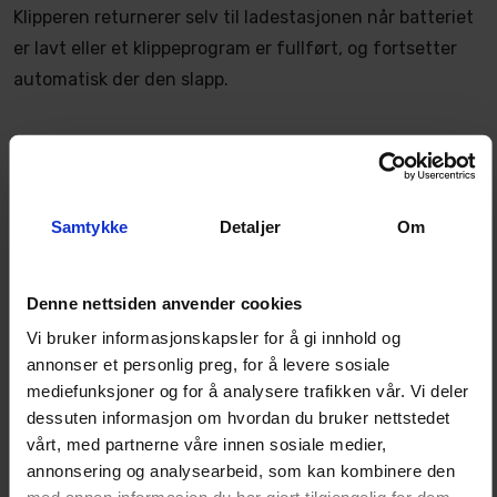
Klipperen returnerer selv til ladestasjonen når batteriet
er lavt eller et klippeprogram er fullført, og fortsetter
automatisk der den slapp.
Tekniske spesifikasjoner
Egenskap
Verdi
Samtykke
Detaljer
Om
Maks plenareal
Opptil 10 000 m²
Navigasjon
RTK GPS + LiDAR + kamera (Tri-Fusion)
Denne nettsiden anvender cookies
Driftssystem
Firehjulstrekk (AWD)
Vi bruker informasjonskapsler for å gi innhold og
annonser et personlig preg, for å levere sosiale
Maks stigning
Ca. 80 % (˜38°)
mediefunksjoner og for å analysere trafikken vår. Vi deler
Klippemønster
Systematisk, linjebasert
dessuten informasjon om hvordan du bruker nettstedet
Klippebredde
Ca. 40 cm
vårt, med partnerne våre innen sosiale medier,
annonsering og analysearbeid, som kan kombinere den
Klippehøyde
Justerbar via app