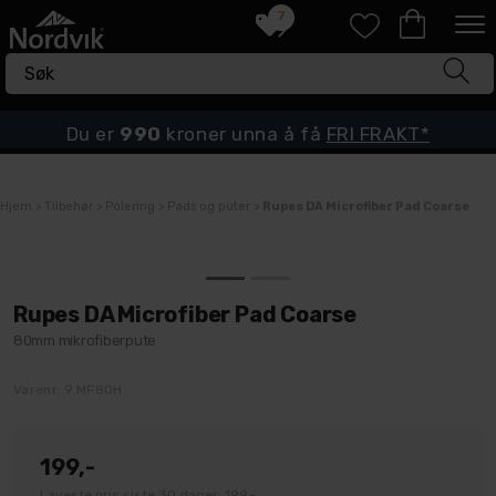
7
Du er
990
kroner unna å få
FRI FRAKT*
Hjem
>
Tilbehør
>
Polering
>
Pads og puter
>
Rupes DA Microfiber Pad Coarse
Rupes DA Microfiber Pad Coarse
80mm mikrofiberpute
Varenr:
9.MF80H
199,-
Laveste pris siste 30 dager: 199,-