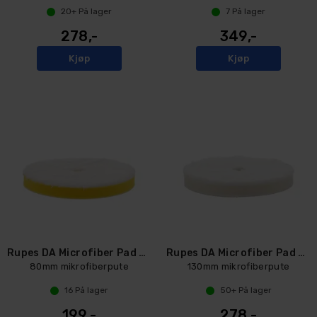
20+
På lager
7
På lager
278,-
349,-
Kjøp
Kjøp
Rupes DA Microfiber Pad Fine
Rupes DA Microfiber Pad UltraFine
80mm mikrofiberpute
130mm mikrofiberpute
16
På lager
50+
På lager
199,-
278,-