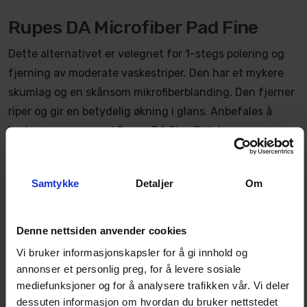
Rupes DA Microfiber Pad Fine
Dette alternativet er velegnet for 1-stegs polering og
fjerning av moderate vaskestriper. Den har et mykere
skumlag og en skånsom mikrofiberblanding. Den fjerner
riper og gir en betydelig økning i glans. Anbefales å
brukes sammen med Rupes DA Fine Polish.
Samtykke
Detaljer
Om
Rupes DA Microfiber Pad Ultra-
Fine
Denne nettsiden anvender cookies
Denne puten er ideell for finpolering, behandling av
Vi bruker informasjonskapsler for å gi innhold og
nybiler og lignende oppgaver. Den har høyere
annonser et personlig preg, for å levere sosiale
korrigeringsevne enn skumputer, samtidig som den gir
mediefunksjoner og for å analysere trafikken vår. Vi deler
en så jevn finish at det sjelden er nødvendig med
dessuten informasjon om hvordan du bruker nettstedet