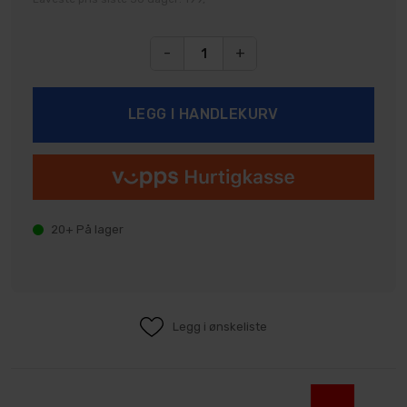
-
+
20+
På lager
Legg i ønskeliste