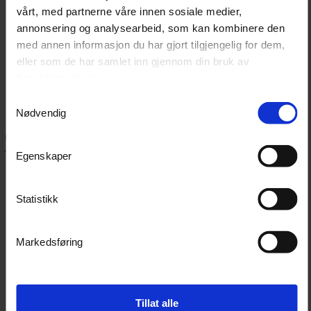
vårt, med partnerne våre innen sosiale medier,
ytterligere behandling. Ofte brukt sammen med Rupes
annonsering og analysearbeid, som kan kombinere den
DA Fine Polish eller Rupes Uno Advanced for 1-stegs
med annen informasjon du har gjort tilgjengelig for dem,
polering med lakkbeskyttelse.
eller som de har samlet inn gjennom din bruk av
tjenestene deres.
Samtykkevalg
Nødvendig
Lignende produkter
Kundeanmeldelser
Spørsmål og svar:
Egenskaper
Statistikk
Markedsføring
Tillat alle