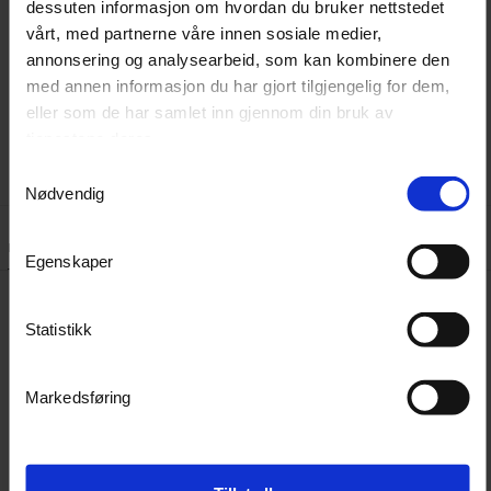
dessuten informasjon om hvordan du bruker nettstedet
en så jevn finish at det sjelden er nødvendig med
vårt, med partnerne våre innen sosiale medier,
ytterligere behandling. Ofte brukt sammen med Rupes
annonsering og analysearbeid, som kan kombinere den
DA Fine Polish eller Rupes Uno Advanced for 1-stegs
med annen informasjon du har gjort tilgjengelig for dem,
eller som de har samlet inn gjennom din bruk av
polering med lakkbeskyttelse.
tjenestene deres.
Samtykkevalg
Nødvendig
Lignende produkter
Kundeanmeldelser
Spørsmål og svar:
Egenskaper
Statistikk
Markedsføring