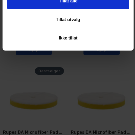
Tillat alle
Rupes DA Microfiber Pad Coarse
Rupes DA Microfiber Pad Coarse
Tillat utvalg
160mm mikrofiberpute
80mm mikrofiberpute
5
På lager
20+
På lager
Ikke tillat
349,-
199,-
Kjøp
Kjøp
Rupes DA Microfiber Pad Fine
Rupes DA Microfiber Pad Fine