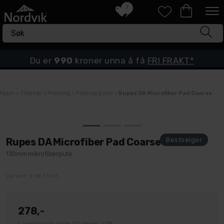
7
Du er
990
kroner unna å få
FRI FRAKT*
Hjem
>
Tilbehør
>
Polering
>
Pads og puter
>
Rupes DA Microfiber Pad Coarse
Rupes DA Microfiber Pad Coarse
130mm mikrofiberpute
Varenr:
9.MF130H
278,-
Laveste pris siste 30 dager: 278,-