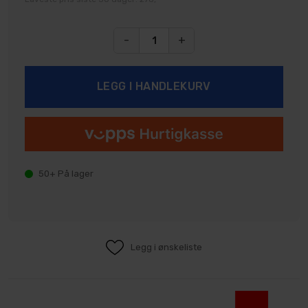
-
+
50+
På lager
Legg i ønskeliste