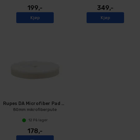
199,-
349,-
Kjøp
Kjøp
Rupes DA Microfiber Pad UltraFine
80mm mikrofiberpute
12
På lager
178,-