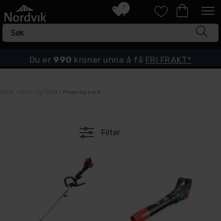
7
Du er
990
kroner unna å få
FRI FRAKT*
Hjem
>
Hjem og Fritid
>
Hage og park
Filter