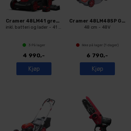
Cramer 48LM41 gressklipper
Cramer 48LM48SP Gressklipper
inkl. batteri og lader - 41 cm
48 cm - 48V
3
På lager
Ikke på lager (
1
dager)
4 990,-
6 790,-
Kjøp
Kjøp