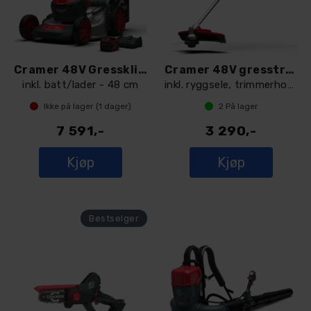
Cramer 48V Gressklipper - 48LM48SPK4
Cramer 48V gresstrimmer 48TB10
inkl. batt/lader - 48 cm
inkl. ryggsele, trimmerhode og krattblad
Ikke på lager (
1
dager)
2
På lager
7 591,-
3 290,-
Kjøp
Kjøp