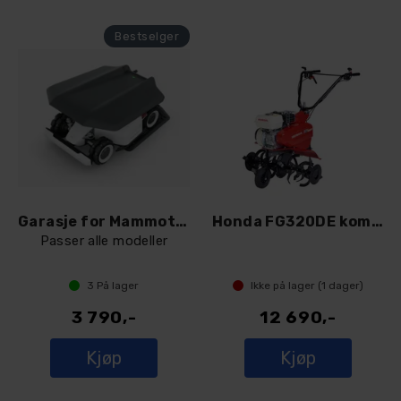
Garasje for Mammotion robotklippere
Honda FG320DE kompakt jordfreser
Passer alle modeller
3
På lager
Ikke på lager (
1
dager)
3 790,-
12 690,-
Kjøp
Kjøp