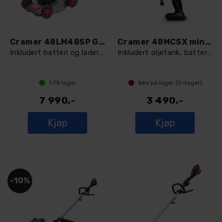
Cramer 48LM48SP Gressklipper
Cramer 48MCSX mini-motorsag
Inkludert batteri og lader 48 cm - 48V
Inkludert oljetank, batteri og lader
1
På lager
Ikke på lager (
0
dager)
7 990,-
3 490,-
Kjøp
Kjøp
10%