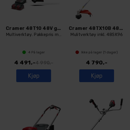
Cramer 48T10 48V gresstrimmer
Cramer 48TX10B 48V gresstrimmer
Multiverktøy. Pakkepris m/batt og lader
Mulitverktøy inkl. 48SK96
4
På lager
Ikke på lager (
1
dager)
4 491,-
4 790,-
4 990,-
Kjøp
Kjøp