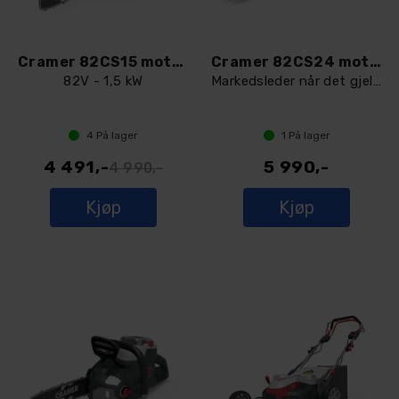
Cramer 82CS15 motorsag
Cramer 82CS24 motorsag
82V - 1,5 kW
Markedsleder når det gjelder kraft ++
4
På lager
1
På lager
4 491,-
5 990,-
4 990,-
Kjøp
Kjøp