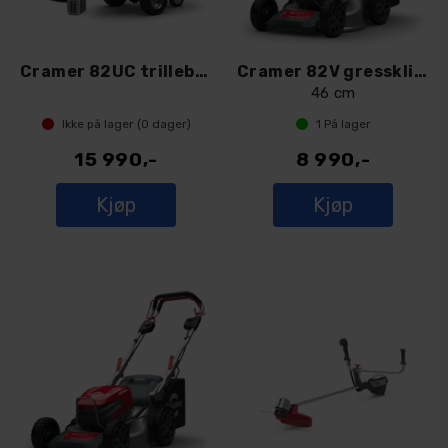
Cramer 82UC trillebår med batteri og lad
Cramer 82V gressklipper 82LM46SX
46 cm
Ikke på lager (
0
dager)
1
På lager
15 990,-
8 990,-
Kjøp
Kjøp