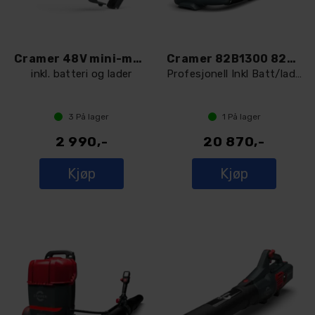
Cramer 48V mini-motorsag 48MCSK2
Cramer 82B1300 82V backpack løvblåser
inkl. batteri og lader
Profesjonell Inkl Batt/lader
3
På lager
1
På lager
2 990,-
20 870,-
Kjøp
Kjøp