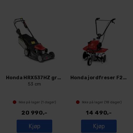
Honda HRX537HZ gressklipper
Honda jordfreser F220
53 cm
Ikke på lager (
1
dager)
Ikke på lager (
18
dager)
20 990,-
14 490,-
Kjøp
Kjøp