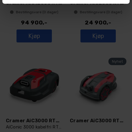
Cramer AiC12000 RTK robotklipper med RA1
Cramer AiC2000 RTK robotklipper med ante
Bestillingsvare (
0
dager)
Bestillingsvare (
0
dager)
94 900,-
24 900,-
Kjøp
Kjøp
Cramer AiC3000 RTK robotklipper
Cramer AiC3000 RTK robotklipper med ante
AiConic 3000 kabelfri RTK robotklipper