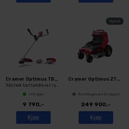
Cramer Optimus TB20H gresstrimmer
Cramer Optimus ZTCS92 ZeroTurn stand-on
Råsterk batteridrevet ryddesag og gresst
1
På lager
Bestillingsvare (
0
dager)
9 790,-
249 900,-
Kjøp
Kjøp