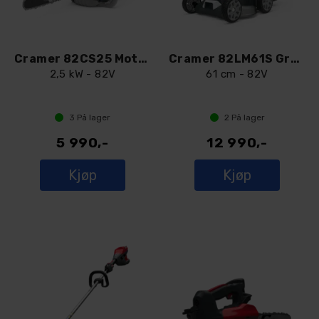
Cramer 82CS25 Motorsag
Cramer 82LM61S Gressklipper
2,5 kW - 82V
61 cm - 82V
3
På lager
2
På lager
5 990,-
12 990,-
Kjøp
Kjøp