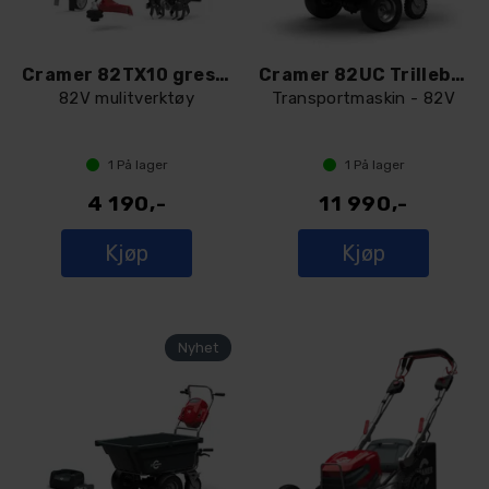
Cramer 82TX10 gresstrimmer
Cramer 82UC Trillebår
82V mulitverktøy
Transportmaskin - 82V
1
På lager
1
På lager
4 190,-
11 990,-
Kjøp
Kjøp