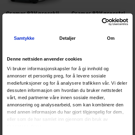
Cramer 82V gressklipper 82LM51SX
Cramer 82V gresstrimmer 82TB16
51 cm
3
På lager
1
På lager
Samtykke
Detaljer
Om
9 990,-
6 690,-
Kjøp
Kjøp
Denne nettsiden anvender cookies
Vi bruker informasjonskapsler for å gi innhold og
annonser et personlig preg, for å levere sosiale
mediefunksjoner og for å analysere trafikken vår. Vi deler
dessuten informasjon om hvordan du bruker nettstedet
vårt, med partnerne våre innen sosiale medier,
annonsering og analysearbeid, som kan kombinere den
med annen informasjon du har gjort tilgjengelig for dem,
eller som de har samlet inn gjennom din bruk av
tjenestene deres.