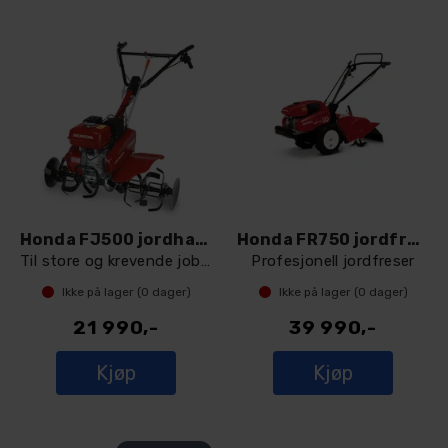
Honda FJ500 jordhakke
Honda FR750 jordfreser
Til store og krevende jobber
Profesjonell jordfreser
Ikke på lager (
0
dager)
Ikke på lager (
0
dager)
21 990,-
39 990,-
Kjøp
Kjøp