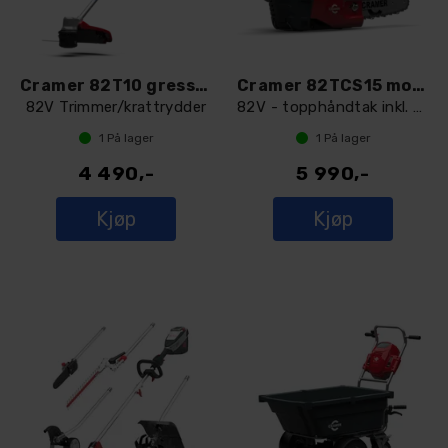
Cramer 82T10 gresstrimmer
Cramer 82TCS15 motorsag
82V Trimmer/krattrydder
82V - topphåndtak inkl. sæle/kabel
1
På lager
1
På lager
4 490,-
5 990,-
Kjøp
Kjøp