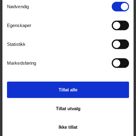
Samtykkevalg
Nødvendig
Cramer 82V ryddesag 82TBX20
Cramer AiC1000 RTK robotklipper med ante
Ryddesag/gresstrimmer
Egenskaper
Ikke på lager (
1
dager)
Bestillingsvare (
0
dager)
8 490,-
19 900,-
Statistikk
Kjøp
Kjøp
Markedsføring
Tillat alle
Tillat utvalg
Ikke tillat