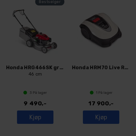
Honda HRG466SK gressklipper
Honda HRM70 Live Robotklipper
46 cm
3
På lager
1
På lager
9 490,-
17 900,-
Kjøp
Kjøp