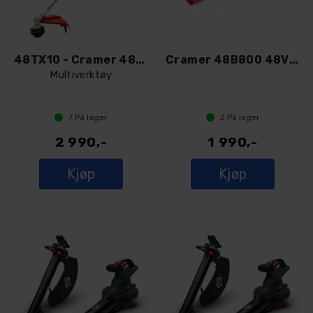
48TX10 - Cramer 48V gresstrimmer
Cramer 48B800 48V løvblåser
Multiverktøy
7
På lager
2
På lager
2 990,-
1 990,-
Kjøp
Kjøp