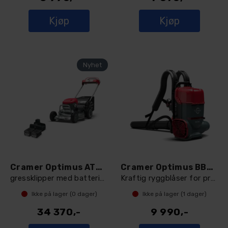
Kjøp
Kjøp
Cramer Optimus ATM53A
Cramer Optimus BB36 backpack løvblåser
gressklipper med batterier og lader
Kraftig ryggblåser for profesjonell bruk
Ikke på lager (
0
dager)
Ikke på lager (
1
dager)
34 370,-
9 990,-