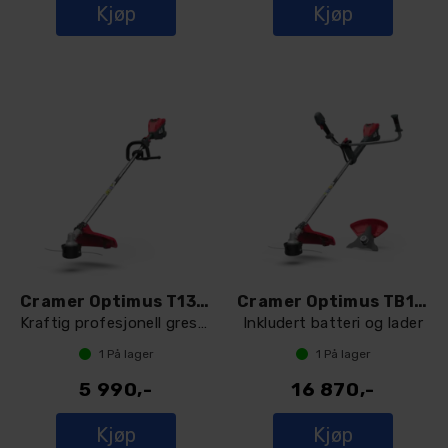
Kjøp
Kjøp
Cramer Optimus T13 gresstrimmer
Cramer Optimus TB13H gresstrimmer
Kraftig profesjonell gresstrimmer
Inkludert batteri og lader
1
På lager
1
På lager
5 990,-
16 870,-
Kjøp
Kjøp