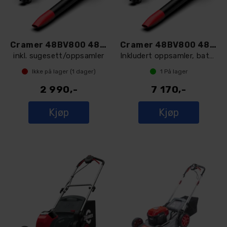
Cramer 48BV800 48V Løvblåser
Cramer 48BV800 48V Løvblåser
inkl. sugesett/oppsamler
Inkludert oppsamler, batteri og lader
Ikke på lager (
1
dager)
1
På lager
2 990,-
7 170,-
Kjøp
Kjøp