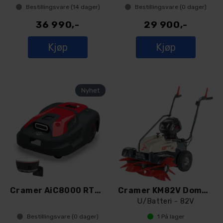
Bestillingsvare (
14
dager)
Bestillingsvare (
0
dager)
36 990,-
29 900,-
Kjøp
Kjøp
Cramer AiC8000 RTK robotklipper med RA10
Cramer KM82V Domus Feiemaskin
U/Batteri - 82V
Bestillingsvare (
0
dager)
1
På lager