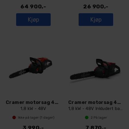
64 900,-
26 900,-
Kjøp
Kjøp
Cramer motorsag 48CS18
Cramer motorsag 48CS18
1,8 kW - 48V
1,8 kW - 48V Inkludert batteri og lader
Ikke på lager (
1
dager)
2
På lager
3 990,-
7 870,-