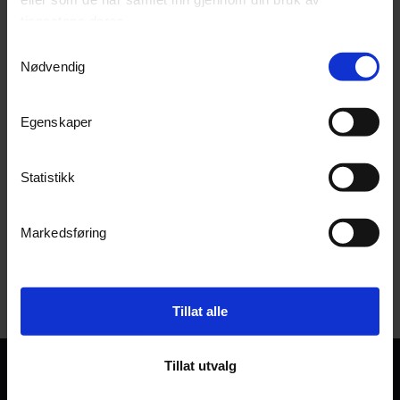
tjenestene deres.
Samtykkevalg
Nødvendig
Egenskaper
Ledlenser® W7R Work
Statistikk
Arbeidslys med ladestasjon
3
På lager
Markedsføring
1 713,-
Kjøp
Tillat alle
Tillat utvalg