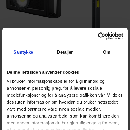
Ledlenser® IF4R Music
Ledlenser® IW2R
Arbeidslys med Høyttaler
Arbeidslys med Laser
Samtykke
Detaljer
Om
Denne nettsiden anvender cookies
1
På lager
2
På lager
Vi bruker informasjonskapsler for å gi innhold og
3 325,-
769,-
annonser et personlig preg, for å levere sosiale
mediefunksjoner og for å analysere trafikken vår. Vi deler
Kjøp
Kjøp
dessuten informasjon om hvordan du bruker nettstedet
vårt, med partnerne våre innen sosiale medier,
annonsering og analysearbeid, som kan kombinere den
med annen informasjon du har gjort tilgjengelig for dem,
eller som de har samlet inn gjennom din bruk av