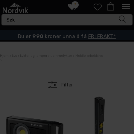
7
Du er
990
kroner unna å få
FRI FRAKT*
Hjem
>
Lys
>
Lykter og lamper
>
Lommelykter
>
Mobile arbeidslys
>
Filter