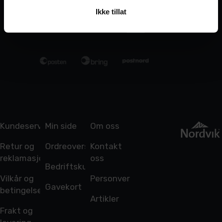
Ikke tillat
Kundeservice
Min side
Om oss
Retur og
Ordreoversikt
Kontakt
reklamasjon
oss
Bedriftskunde
Vilkår og
Personvern
Gavekort
betingelser
Artikler
Frakt og