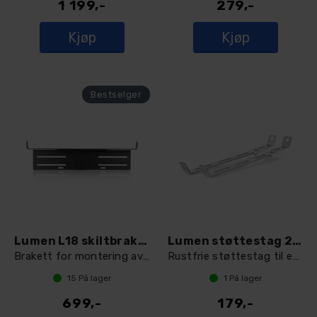
1 199,-
279,-
Kjøp
Kjøp
Lumen L18 skiltbrakett
Lumen støttestag 2 stk blank
Brakett for montering av Lazer Linear 18
Rustfrie støttestag til ekstralys
15
På lager
1
På lager
699,-
179,-