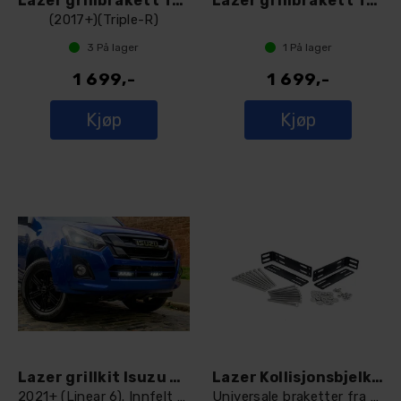
Lazer grillbrakett Toyota Hilux
Lazer grillbrakett Toyota Hilux 2021+
(2017+)(Triple-R)
3
På lager
1
På lager
1 699,-
1 699,-
Kjøp
Kjøp
Lazer grillkit Isuzu D-Max
Lazer Kollisjonsbjelke brakett
2021+ (Linear 6). Innfelt og skjult
Universale braketter fra Lazer