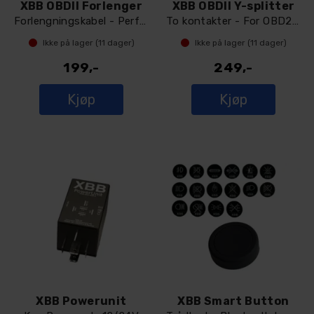
XBB OBDII Forlenger
XBB OBDII Y-splitter
Forlengningskabel - Perfekt til XBB dong
To kontakter - For OBD2 kontakt
Ikke på lager (
11
dager)
Ikke på lager (
11
dager)
199,-
249,-
Kjøp
Kjøp
XBB Powerunit
XBB Smart Button