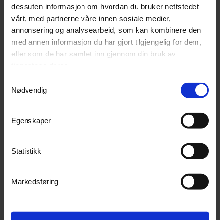
dessuten informasjon om hvordan du bruker nettstedet
Kjøp
Kjøp
vårt, med partnerne våre innen sosiale medier,
annonsering og analysearbeid, som kan kombinere den
med annen informasjon du har gjort tilgjengelig for dem,
eller som de har samlet inn gjennom din bruk av
tjenestene deres.
Samtykkevalg
Nødvendig
Egenskaper
Statistikk
Modernum 100Amp relesett
Modernum Analog Lightning 3025 Pluss
for flere lamper / til DL1200 og DL3025
Elektronisk relésett for 12v og 24v
Markedsføring
7
På lager
Ikke på lager (
11
dager)
1 357,-
1 599,-