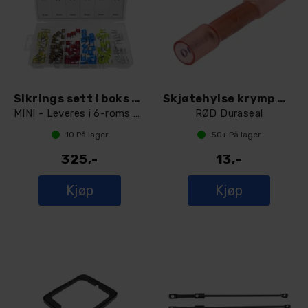
Sikrings sett i boks 120 stk
Skjøtehylse krymp med lim
MINI - Leveres i 6-roms boks
RØD Duraseal
10
På lager
50+
På lager
325,-
13,-
Kjøp
Kjøp