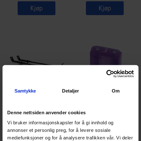
Kjøp
Kjøp
Samtykke
Detaljer
Om
Lumen støttestag 2 stk Sort
MINI sikring
Rustfrie støttestag til ekstralys
Mini bladsikring 3A Lilla
Denne nettsiden anvender cookies
Vi bruker informasjonskapsler for å gi innhold og
3
På lager
50+
På lager
annonser et personlig preg, for å levere sosiale
mediefunksjoner og for å analysere trafikken vår. Vi deler
179,-
5,-