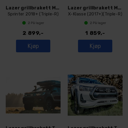
Lazer grillbrakett Mercedes-Benz
Lazer grillbrakett Mercedes-Benz
Sprinter 2018+ (Triple-R)
X-Klasse (2017+)(Triple-R)
2
På lager
2
På lager
2 899,-
1 859,-
Kjøp
Kjøp