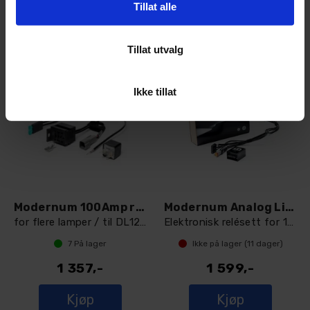
Kjøp
Kjøp
Tillat alle
Tillat utvalg
Ikke tillat
Modernum 100Amp relesett
Modernum Analog Lightning 3025 Pluss
for flere lamper / til DL1200 og DL3025
Elektronisk relésett for 12v og 24v
7
På lager
Ikke på lager (
11
dager)
1 357,-
1 599,-
Kjøp
Kjøp