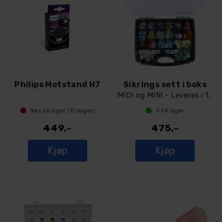
Philips Motstand H7
Sikrings sett i boks
MIDI og MINI - Leveres i 18-roms boks
Ikke på lager (
11
dager)
3
På lager
449,-
475,-
Kjøp
Kjøp