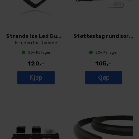
Strands Ize Led Gummipakning
Støttestag rund sort 2pk
Istedenfor Ramme
50+
På lager
50+
På lager
120,-
105,-
Kjøp
Kjøp