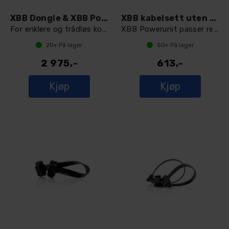
XBB Dongle & XBB PowerUnit
XBB kabelsett uten rele
For enklere og trådløs kobling av lys
XBB Powerunit passer rett i sokkel
20+
På lager
50+
På lager
2 975,-
613,-
Kjøp
Kjøp