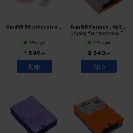
CanM8 3R styrestrømgiver
CanM8 Cannect AV3 (canbus)
Utgang for handbrekk, Tenning og Revers
1
På lager
8
På lager
1 549,-
2 340,-
Kjøp
Kjøp