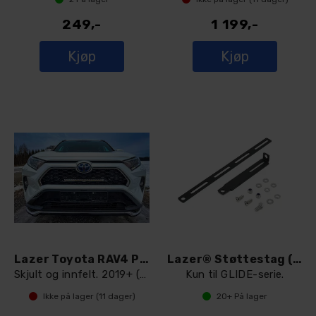
249,-
1 199,-
Kjøp
Kjøp
Lazer Toyota RAV4 Plug-In Hybrid
Lazer® Støttestag (1stk).
Skjult og innfelt. 2019+ (Linear 18)
Kun til GLIDE-serie.
Ikke på lager (
11
dager)
20+
På lager