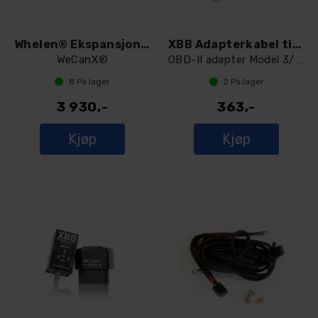
Whelen® Ekspansjonsmodul 12V
XBB Adapterkabel til Tesla 3/Y
WeCanX®
OBD-II adapter Model 3/ Model Y
8
På lager
2
På lager
3 930,-
363,-
Kjøp
Kjøp