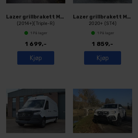
Lazer grillbrakett Mercedes Vito
Lazer grillbrakett Mercedes Vito
(2014+)(Triple-R)
2020+ (ST4)
1
På lager
1
På lager
1 699,-
1 859,-
Kjøp
Kjøp