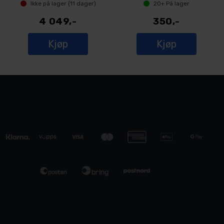
Ikke på lager (
11
dager)
20+
På lager
4 049,-
350,-
Kjøp
Kjøp