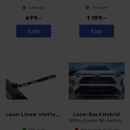
3
På lager
1
På lager
699,-
1 199,-
Kjøp
Kjøp
Lazer Linear støttestag
Lazer Rav4 Hybrid
2019+ (Linear 18). Innfelt og skjult
2
På lager
Ikke på lager (
11
dager)