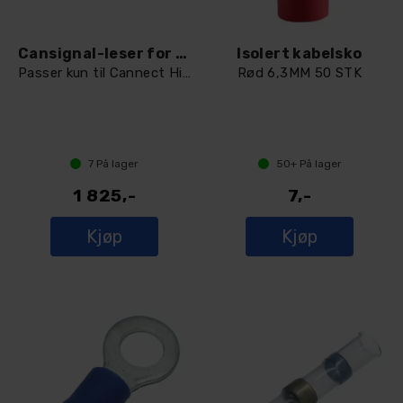
Cansignal-leser for Highbeam 3R
Isolert kabelsko
Passer kun til Cannect Highbeam 3/3R
Rød 6,3MM 50 STK
7
På lager
50+
På lager
1 825,-
7,-
Kjøp
Kjøp