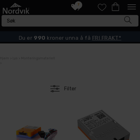
7
Du er
990
kroner unna å få
FRI FRAKT*
Hjem
>
Lys
>
Monteringsmateriell
>
Filter