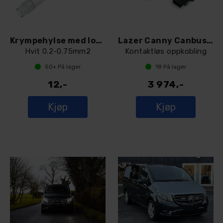
Krympehylse med loddetinn
Lazer Canny Canbus Interface
Hvit 0.2-0.75mm2
Kontaktløs oppkobling
50+
På lager
18
På lager
12,-
3 974,-
Kjøp
Kjøp