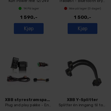
Kun Power rele 12/24V
Trådløst - Bluetooth bryter
14
På lager
Ikke på lager (
0
dager)
1 590,-
1 500,-
Kjøp
Kjøp
XBB styrestrømspakke
XBB Y-Splitter
Plug and play pakke - Enkel montasje
Splitter én inngang til to utganger