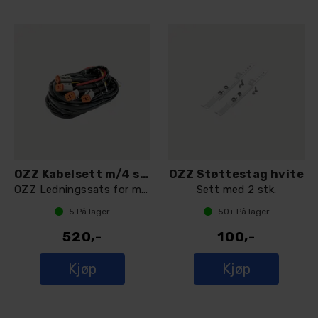
OZZ Kabelsett m/4 stk 4-pin DT
OZZ Støttestag hvite
OZZ Ledningssats for montering av fjern
Sett med 2 stk.
5
På lager
50+
På lager
520,-
100,-
Kjøp
Kjøp