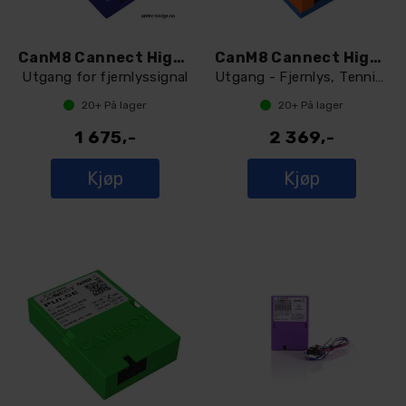
CanM8 Cannect Highbeam (Canbus)
CanM8 Cannect Highbeam 4
Utgang for fjernlyssignal
Utgang - Fjernlys, Tenning, revers, park
20+
På lager
20+
På lager
1 675,-
2 369,-
Kjøp
Kjøp