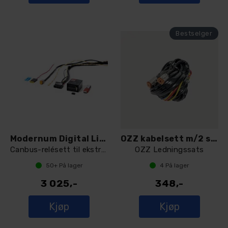
Modernum Digital Lightning DL1200 Gen 2
OZZ kabelsett m/2 stk DT 4-pin
Canbus-relésett til ekstralys
OZZ Ledningssats
50+
På lager
4
På lager
3 025,-
348,-
Kjøp
Kjøp