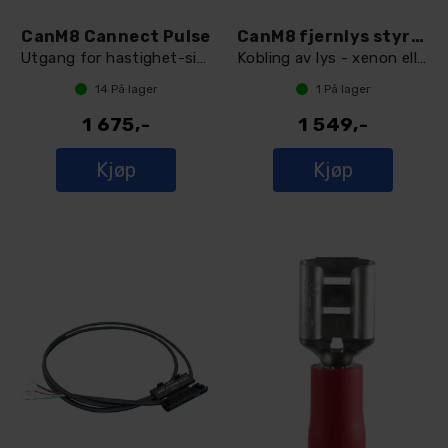
CanM8 Cannect Pulse
CanM8 fjernlys styrestrømgiver
Utgang for hastighet-signal
Kobling av lys - xenon eller LED.
14
På lager
1
På lager
1 675,-
1 549,-
Kjøp
Kjøp