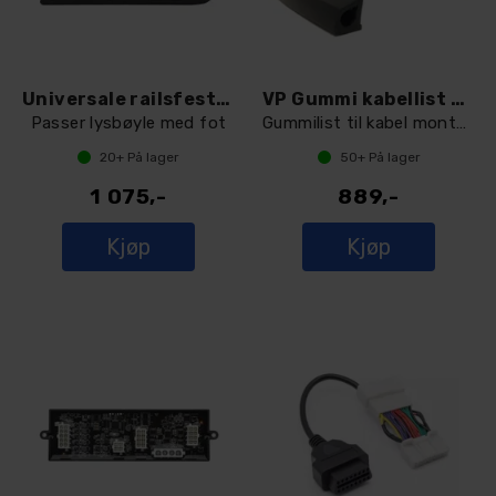
Universale railsfester til Varsellys
VP Gummi kabellist 3M Teip
Passer lysbøyle med fot
Gummilist til kabel montering 1,5m
20+
På lager
50+
På lager
1 075,-
889,-
Kjøp
Kjøp