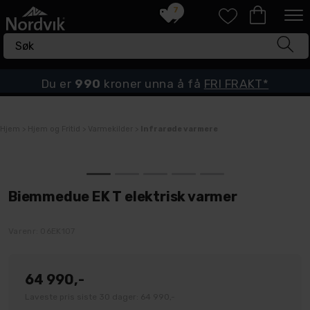
7
Du er
990
kroner unna å få
FRI FRAKT*
Hjem
>
Hjem og Fritid
>
Varmekilder
>
Infrarøde varmere
Biemmedue EK T elektrisk varmer
Varenr:
06EK107
64 990,-
Laveste pris siste 30 dager: 64 990,-