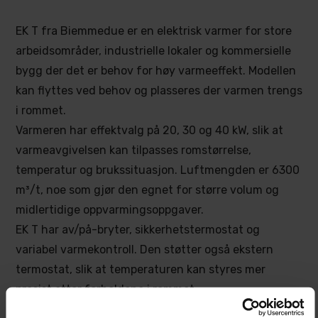
EK T fra Biemmedue er en elektrisk varmer for store
arbeidsområder, industrielle lokaler og kommersielle
bygg der det er behov for høy varmeeffekt. Modellen
kan flyttes ved behov og plasseres der varmen trengs
i rommet.
Varmeren har effektvalg på 20, 30 og 40 kW, slik at
varmeavgivelsen kan tilpasses romstørrelse,
temperatur og brukssituasjon. Luftmengden er 6300
m³/t, noe som gjør den egnet for større volum og
midlertidige oppvarmingsoppgaver.
EK T har av/på-bryter, sikkerhetstermostat og
variabel varmekontroll. Den støtter også ekstern
termostat, slik at temperaturen kan styres mer
presist etter forholdene i rommet.
Varmeren drives med 3-fase 400V strøm og bruker