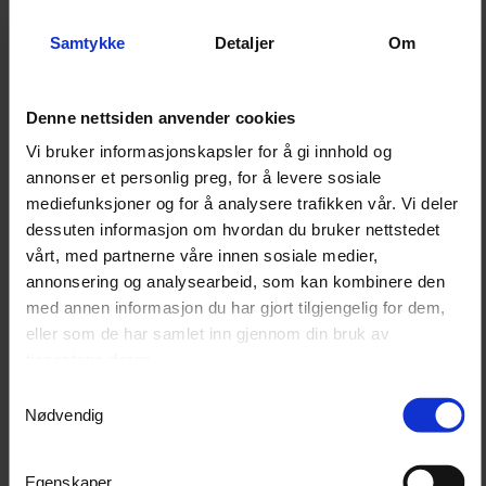
elektrisk energi. Den er derfor aktuell i områder der
Samtykke
Detaljer
Om
åpen flamme eller fossilt brensel ikke er ønsket eller
tillatt.
Biemmedue produserer varmere for ulike typer bygg,
Denne nettsiden anvender cookies
arbeidsplasser og driftsmiljøer. Serien omfatter flere
Vi bruker informasjonskapsler for å gi innhold og
energikilder og tilbehør, slik at varmeløsningen kan
annonser et personlig preg, for å levere sosiale
tilpasses plassering, strømtilgang og varmebehov.
mediefunksjoner og for å analysere trafikken vår. Vi deler
dessuten informasjon om hvordan du bruker nettstedet
vårt, med partnerne våre innen sosiale medier,
Merk om oppvarmet areal
annonsering og analysearbeid, som kan kombinere den
Oppvarmet areal er kun et veiledende estimat.
med annen informasjon du har gjort tilgjengelig for dem,
eller som de har samlet inn gjennom din bruk av
Beregningen tar utgangspunkt i oppvarming av et
tjenestene deres.
dårlig isolert telt fra -10 °C til 20 °C. Faktisk
Samtykkevalg
varmebehov påvirkes av isolasjon, romvolum,
Nødvendig
takhøyde, luftutskifting og ønsket temperatur.
Egenskaper