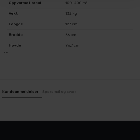
Oppvarmet areal
100–400 m³
Vekt
132 kg
Lengde
127 cm
Bredde
66 cm
Høyde
96,7 cm
```
Kundeanmeldelser
Spørsmål og svar: