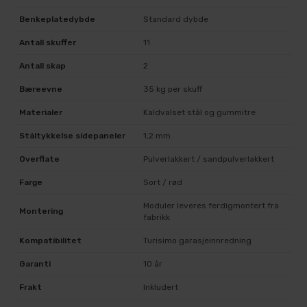
Benkeplatedybde
Standard dybde
Antall skuffer
11
Antall skap
2
Bæreevne
35 kg per skuff
Materialer
Kaldvalset stål og gummitre
Ståltykkelse sidepaneler
1,2 mm
Overflate
Pulverlakkert / sandpulverlakkert
Farge
Sort / rød
Moduler leveres ferdigmontert fra
Montering
fabrikk
Kompatibilitet
Turisimo garasjeinnredning
Garanti
10 år
Frakt
Inkludert