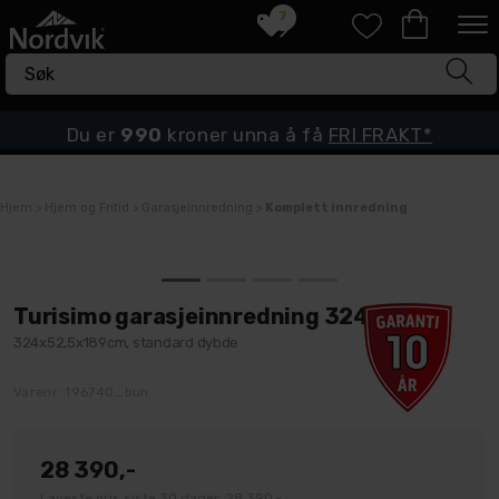
7
Du er
990
kroner unna å få
FRI FRAKT*
Hjem
>
Hjem og Fritid
>
Garasjeinnredning
>
Komplett innredning
Turisimo garasjeinnredning 324cm
324x52,5x189cm, standard dybde
Varenr:
196740_bun
28 390,-
Laveste pris siste 30 dager: 28 390,-