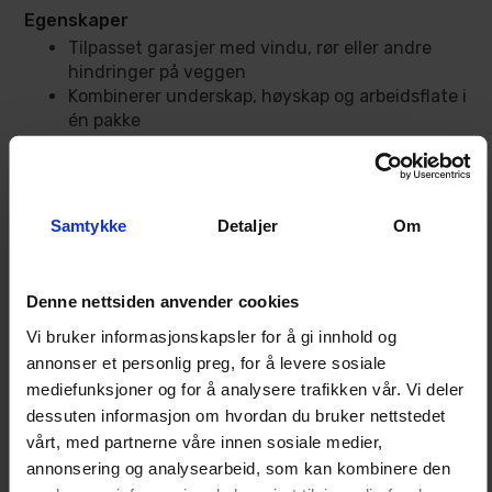
Egenskaper
Tilpasset garasjer med vindu, rør eller andre
hindringer på veggen
Kombinerer underskap, høyskap og arbeidsflate i
én pakke
Benkeplate i gummitre for arbeid, montering og
vedlikehold
11 skuffer gir god plass til verktøy og småutstyr
Skuffer med bæreevne på 35 kg per skuff
Samtykke
Detaljer
Om
Kaldvalset stål med 1,2 mm sidepaneler
Sveisede topp- og bunnplater for stabil
konstruksjon
Denne nettsiden anvender cookies
Moduler leveres ferdigmontert fra fabrikk
Vi bruker informasjonskapsler for å gi innhold og
Del av Turisimo modulbasert garasjeinnredning
annonser et personlig preg, for å levere sosiale
mediefunksjoner og for å analysere trafikken vår. Vi deler
dessuten informasjon om hvordan du bruker nettstedet
Produktanvendelse
vårt, med partnerne våre innen sosiale medier,
Garasjer med begrenset fri veggplass
annonsering og analysearbeid, som kan kombinere den
Rom med vindu, rør eller andre faste