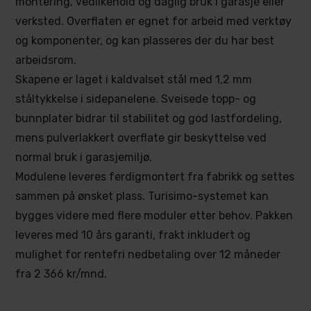
montering, vedlikehold og daglig bruk i garasje eller
verksted. Overflaten er egnet for arbeid med verktøy
og komponenter, og kan plasseres der du har best
arbeidsrom.
Skapene er laget i kaldvalset stål med 1,2 mm
ståltykkelse i sidepanelene. Sveisede topp- og
bunnplater bidrar til stabilitet og god lastfordeling,
mens pulverlakkert overflate gir beskyttelse ved
normal bruk i garasjemiljø.
Modulene leveres ferdigmontert fra fabrikk og settes
sammen på ønsket plass. Turisimo-systemet kan
bygges videre med flere moduler etter behov. Pakken
leveres med 10 års garanti, frakt inkludert og
mulighet for rentefri nedbetaling over 12 måneder
fra 2 366 kr/mnd.