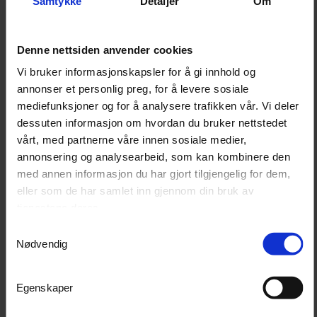
Samtykke
Detaljer
Om
system og er laget for å fungere sammen med
eksisterende underskap i samme serie. Turisimo
garasjeinnredning leveres med 10 års garanti, og
Denne nettsiden anvender cookies
frakt er inkludert.
Vi bruker informasjonskapsler for å gi innhold og
Rentefri nedbetaling over 12 måneder kan være
annonser et personlig preg, for å levere sosiale
mediefunksjoner og for å analysere trafikken vår. Vi deler
tilgjengelig ved kjøp over 20 000 kr.
dessuten informasjon om hvordan du bruker nettstedet
vårt, med partnerne våre innen sosiale medier,
annonsering og analysearbeid, som kan kombinere den
Egenskaper
med annen informasjon du har gjort tilgjengelig for dem,
Reservedel til Turisimo underskap
eller som de har samlet inn gjennom din bruk av
Brukes ved utskifting av skadet eller slitt fot
Passer direkte uten tilpasning
tjenestene deres.
Laget i kaldvalset stål
Samtykkevalg
Pulverlakkert overflate i sort og rød
Nødvendig
Del av Turisimo modulbasert garasjeinnredning
Egenskaper
Produktanvendelse