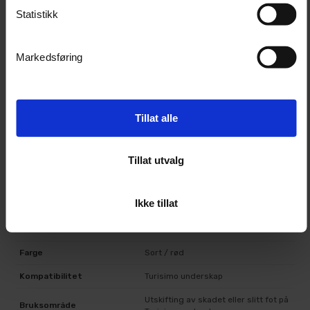
Utskifting av fot på Turisimo underskap
Statistikk
Vedlikehold av garasjeinnredning
Bruk i garasje, hobbyrom og verksted
For å holde underskap stabilt ved slitasje eller
Markedsføring
skade
Tillat alle
Teknisk informasjon
Produkttype
Erstatningsfot til underskap
Tillat utvalg
Merke
Turisimo
Ikke tillat
Materiale
Kaldvalset stål
Overflate
Pulverlakkert
Farge
Sort / rød
Kompatibilitet
Turisimo underskap
Utskifting av skadet eller slitt fot på
Bruksområde