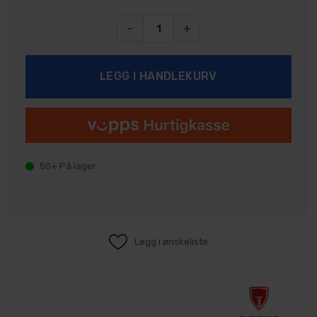
-
+
50+
På lager
Legg i ønskeliste