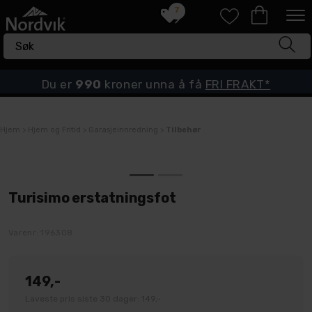
7
Du er
990
kroner unna å få
FRI FRAKT*
Hjem
>
Hjem og Fritid
>
Garasjeinnredning
>
Tilbehør
Turisimo erstatningsfot
Varenr:
196308
149,-
Laveste pris siste 30 dager: 149,-