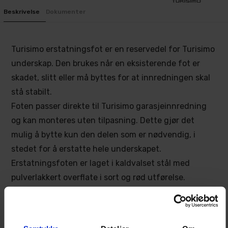
Beskrivelse
Dokumenter
Turisimo erstatningsfot er en reservedel for Turisimo
underskap. Den brukes når en eksisterende fot er
skadet, slitt eller må byttes for at innredningen skal
stå stabilt.
Foten passer direkte til Turisimo garasjeinnredning
og kan monteres uten tilpasning. Dette gjør det
mulig å bytte kun den delen som er nødvendig, i
stedet for å erstatte hele underskapet.
Erstatningsfoten er laget i kaldvalset stål med
pulverlakkert overflate i sort og rød utførelse.
Materialet og overflaten er egnet for normal bruk i
garasje, hobbyrom og verksted.
Produktet er en del av Turisimo sitt modulbaserte