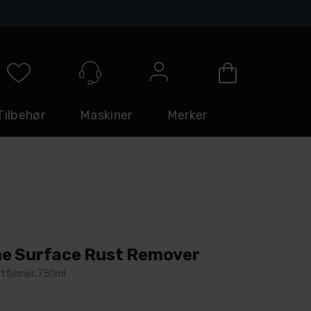
Logg inn
Tilbehør
Maskiner
Merker
e Surface Rust Remover
stfjerner, 750ml