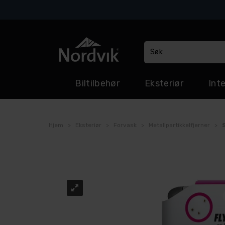
Biltilbehør
Eksteriør
Inte
Hjem
>
Eksteriør
>
Forvask
>
Metallpartikkelfjerner
>