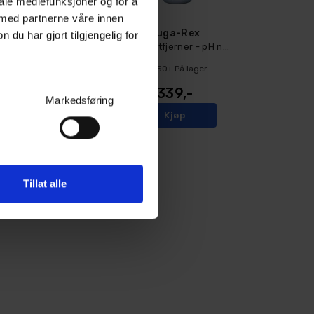
iale mediefunksjoner og for å
 med partnerne våre innen
Meguiar's Ultimate Iron Remover
Tuga-Rex
u har gjort tilgjengelig for
Fjerner jernpartikler - 710ml
Flyverustfjerner - pH nøytral - 1L
20+
På lager
50+
På lager
329,-
339,-
Markedsføring
Kjøp
Kjøp
Tillat alle