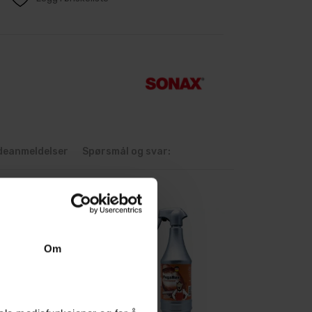
deanmeldelser
Spørsmål og svar:
Om