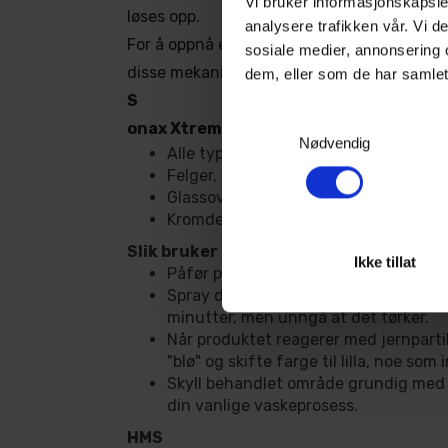
Vi bruker informasjonskapsler
løses opp.
analysere trafikken vår. Vi 
For å oppnå en jevn og blank overflate er d
sosiale medier, annonsering 
disse mekaniske forurensningene fra lakk
dem, eller som de har samlet
S
Samtykkevalg
onax Xtreme Surface Rust Remover ka
Nødvendig
Alle typer lakkerte overflater
Felger, inkludert bremsekalipere og 
Glassoverflater
Kromdetaljer
Slik bruker du Sonax Xtreme Surface 
Ikke tillat
Påfør produktet på skitten lakk før du
Spray direkte på den ønskede overflat
minutter, men unngå at det tørker.
Når produktet reagerer med jernpartik
"blø" og skifte farge til lilla, noe som 
Skyll behandlet område grundig med
din vanlige vaskeprosess.
HMS