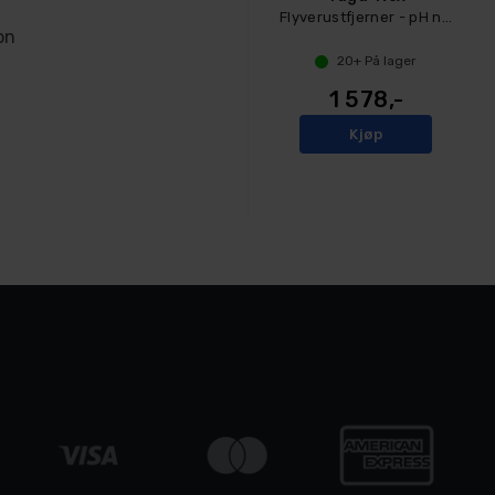
Flyverustfjerner - pH nøytral - 5L
on
20+
På lager
1 578,-
Kjøp