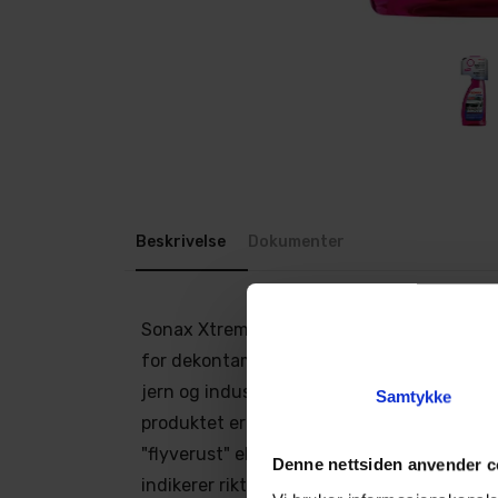
Beskrivelse
Dokumenter
Sonax Xtreme Surface Rust Remover er et 
for dekontaminering, spesialdesignet for 
jern og industrielt nedfall fra lakkerte ove
Samtykke
produktet er ideelt for å håndtere det so
"flyverust" eller "bremsestøv". Den unike
Denne nettsiden anvender c
indikerer riktig bruk ved å skifte fra klar ti