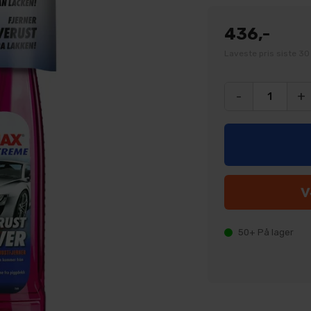
436,-
Laveste pris siste 30
-
+
50+
På lager