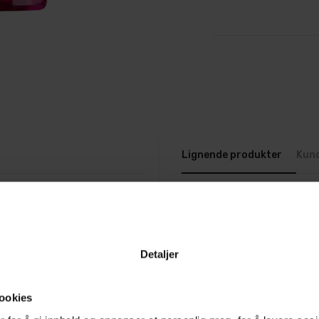
Lignende produkter
Kun
brukervennlig kjemikalie
25%
å fjerne store mengder
rflater og felger. Dette
Detaljer
m ofte omtales som
 fargeendrende formelen
ookies
l lilla når forurensningene