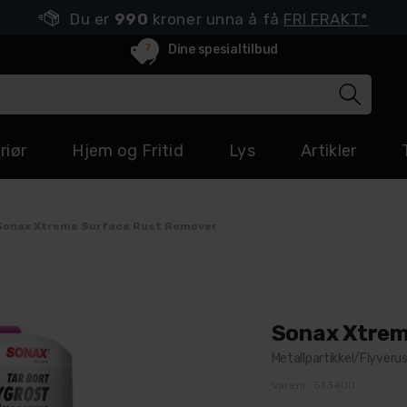
Du er
990
kroner unna å få
FRI FRAKT*
7
Dine spesialtilbud
riør
Hjem og Fritid
Lys
Artikler
Sonax Xtreme Surface Rust Remover
Sonax Xtrem
Metallpartikkel/Flyveru
Varenr:
513400