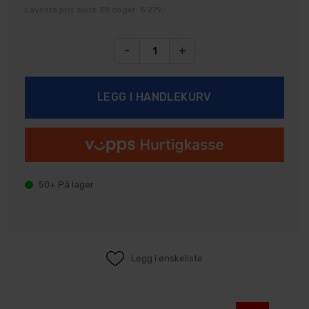
Laveste pris siste 30 dager: 5 279,-
-
+
50+
På lager
Legg i ønskeliste