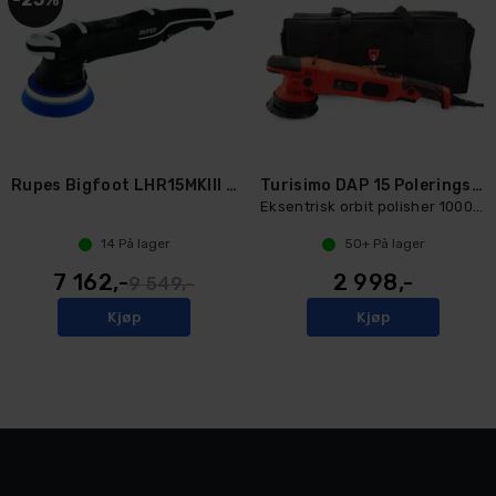
Rupes Bigfoot LHR15MKIII STD
Turisimo DAP 15 Poleringsmaskin
Eksentrisk orbit polisher 1000W - 125mm
14
På lager
50+
På lager
7 162,-
2 998,-
9 549,-
Kjøp
Kjøp