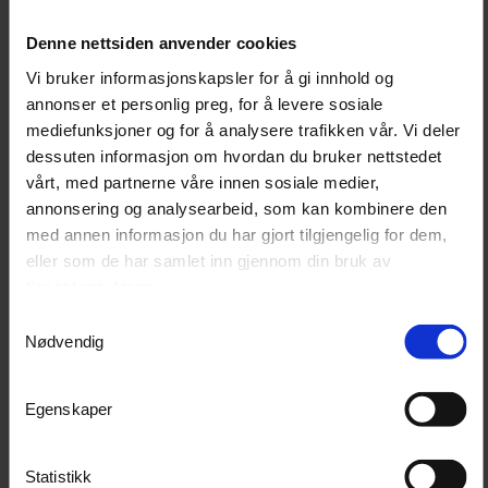
Egenskaper:
Denne nettsiden anvender cookies
Oscillerende bevegelse:
Reduserer risikoen for
hologrammer og gir en jevnere finish
Vi bruker informasjonskapsler for å gi innhold og
Ergonomisk design:
Komfortabelt grep som
annonser et personlig preg, for å levere sosiale
reduserer belastning på hender og armer
mediefunksjoner og for å analysere trafikken vår. Vi deler
Variabel hastighetskontroll:
Tilpasning av
dessuten informasjon om hvordan du bruker nettstedet
poleringshastighet etter behov
vårt, med partnerne våre innen sosiale medier,
Progressiv trigger:
Gir bedre kontroll, lik en
annonsering og analysearbeid, som kan kombinere den
gasspedal
med annen informasjon du har gjort tilgjengelig for dem,
Ny turtallsregulator:
For jevnere drift
eller som de har samlet inn gjennom din bruk av
9 meter strømkabel:
Gir større bevegelsesfrihet
Beskyttelse på toppen:
Kan legges ned uten å
tjenestene deres.
skade maskinen
Samtykkevalg
Nødvendig
Tekniske spesifikasjoner:
Bakplate størrelse:
Ø125 mm
Egenskaper
Oscilleringsutslag:
15 mm
Effekt:
500 W
Statistikk
Hastighetsområde:
3000-5200 RPM