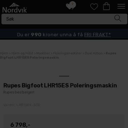
7
Du er
990
kroner unna å få
FRI FRAKT*
Hjem
>
Hjem og Fritid
>
Maskiner
>
Poleringsmaskiner
>
Dual Action
>
Rupes
Bigfoot LHR15ES Poleringsmaskin
Rupes Bigfoot LHR15ES Poleringsmaskin
Rupes bestselger!
Varenr:
LHR15ES-STD
6 798,-