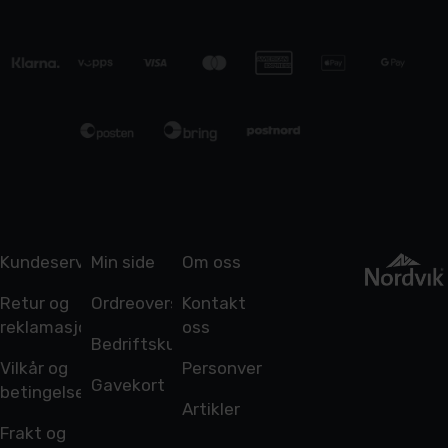
Kundeservice
Min side
Om oss
Retur og
Ordreoversikt
Kontakt
reklamasjon
oss
Bedriftskunde
Vilkår og
Personvern
Gavekort
betingelser
Artikler
Frakt og