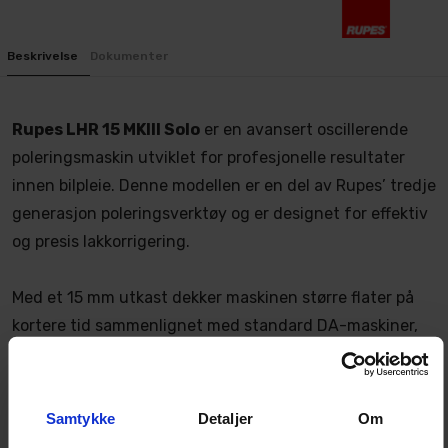
Beskrivelse
Dokumenter
Rupes LHR 15 MKIII Solo
er en avansert oscillerende
poleringsmaskin utviklet for profesjonelle resultater
innen bilpleie. Denne modellen er en del av Rupes’ tredje
generasjon poleringsverktøy og er designet for effektiv
og presis lakkorrigering.
Med et 15 mm utkast dekker maskinen større flater på
kortere tid sammenlignet med standard DA-maskiner,
samtidig som den sikrer jevn og effektiv polering uten
hologrammer eller overoppheting. Den er ideell for
fjerning av swirls, riper og andre mindre lakkskader.
Samtykke
Detaljer
Om