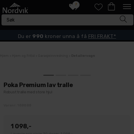
7
Du er
990
kroner unna å få
FRI FRAKT*
Hjem
>
Hjem og Fritid
>
Garasjeinnredning
>
Detailervogn
Poka Premium lav tralle
Robust tralle med store hjul
Varenr:
188888
1 098,-
Laveste pris siste 30 dager: 1 098,-