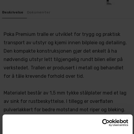
Beskrivelse
Dokumenter
Poka Premium tralle er utviklet for trygg og praktisk
transport av utstyr og kjemi innen bilpleie og detailing.
Den kompakte konstruksjonen gjør det enkelt å ha
nødvendig utstyr lett tilgjengelig rundt bilen eller på
verkstedet. Trallen er produsert i metall og behandlet
for å tåle krevende forhold over tid.
Materialet består av 1,5 mm tykke stålplater med et lag
av sink for rustbeskyttelse. I tillegg er overflaten
pulverlakkert for bedre motstand mot riper og bleking.
Dette gir trallen en slitesterk og varig finish som egner
seg godt til daglig bruk i både hobby- og profesjonelle