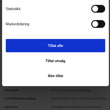
underlag
To hjul med brems gir stabilitet ved behov
Statistikk
Bruksområder
Markedsføring
Transport av bilpleieprodukter og verktøy
Passer godt sammen med Poka detailingsete
Egnet for både profesjonelle verksteder og
hjemmebruk
Tillat alle
Tilpasset for bruk på betong, asfalt og andre
verkstedsflater
Tillat utvalg
Teknisk informasjon
Ikke tillat
Produktnavn
Poka Premium tralle
Materiale
1,5 mm stål med sinkbelegg
Overflatebehandling
Pulverlakkert, ripe- og falmebestandig
Hjultype
Svingbare gummihjul, 2 med brems