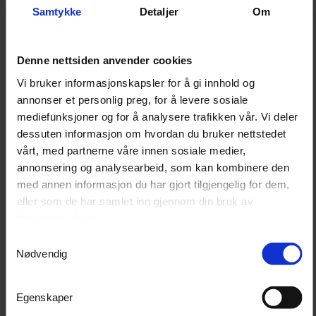
sammenhenger.
Samtykke
Detaljer
Om
Trallen er presist produsert med CNC-teknologi, som
Denne nettsiden anvender cookies
sørger for avrundede kanter og jevn finish uten skarpe
avslutninger. Den beveger seg lett takket være høye,
Vi bruker informasjonskapsler for å gi innhold og
annonser et personlig preg, for å levere sosiale
svingbare gummihjul som også fungerer godt på ujevnt
mediefunksjoner og for å analysere trafikken vår. Vi deler
underlag. To av hjulene er utstyrt med brems for økt
dessuten informasjon om hvordan du bruker nettstedet
sikkerhet ved parkering.
vårt, med partnerne våre innen sosiale medier,
annonsering og analysearbeid, som kan kombinere den
Merk at produktet leveres uten flasker, utstyr eller
med annen informasjon du har gjort tilgjengelig for dem,
annet innhold som eventuelt vises på illustrasjonsbilder.
eller som de har samlet inn gjennom din bruk av
tjenestene deres.
Fordeler
Samtykkevalg
Nødvendig
Solid og lav tralle for utstyrs- og kjemitransport
Galvanisert og pulverlakkert for lang holdbarhet
Ingen skarpe kanter – trygg i bruk
Egenskaper
Svingbare hjul gir god manøvrering på ujevnt