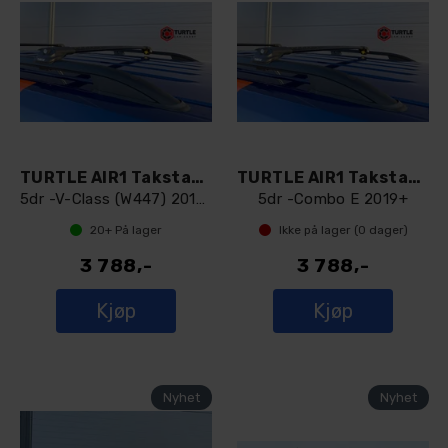
TURTLE AIR1 Takstativ - Åpen Rails
TURTLE AIR1 Takstativ - Åpen Rails
5dr -V-Class (W447) 2015+
5dr -Combo E 2019+
20+
På lager
Ikke på lager (
0
dager)
3 788,-
3 788,-
Kjøp
Kjøp