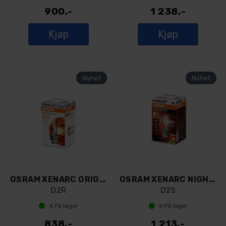
900,-
1 238,-
Kjøp
Kjøp
OSRAM XENARC ORIGINAL D2R
OSRAM XENARC NIGHT BREAKER 220 D2S
D2R
D2S
4
På lager
6
På lager
838,-
1 213,-