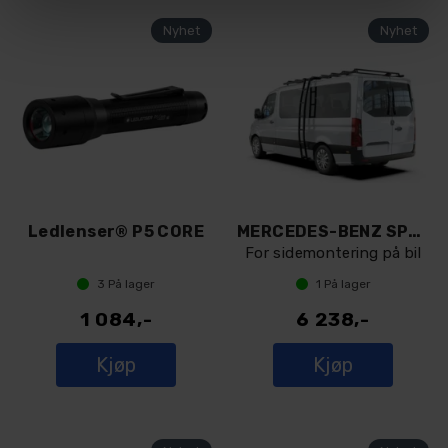
Ledlenser® P5 CORE
MERCEDES-BENZ SPRINTER H1 SLIMPRO STIGE
For sidemontering på bil
3
På lager
1
På lager
1 084,-
6 238,-
Kjøp
Kjøp