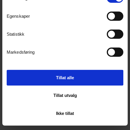
Egenskaper
Statistikk
Markedsføring
Antec EU Kanalrør 60mm Sort A3
Ledlenser® P7R CORE
Tillat alle
MB Vito 2014 - 2024+
1400 Lumen.
15
På lager
2
På lager
Tillat utvalg
12 944,-
2 413,-
Kjøp
Kjøp
Ikke tillat