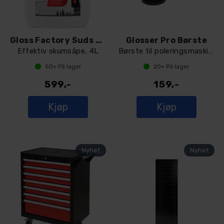
Gloss Factory Suds Heaven Extreme
Glosser Pro Børste
Effektiv skumsåpe, 4L
Børste til poleringsmaskin, 80mm
50+
På lager
20+
På lager
599,-
159,-
Kjøp
Kjøp