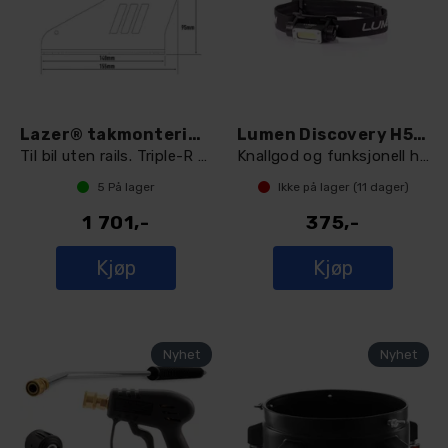
Lazer® takmontering 95mm
Lumen Discovery H50 LED hodelykt
Til bil uten rails. Triple-R 24/T-28 evo
Knallgod og funksjonell hodelykt
5
På lager
Ikke på lager (
11
dager)
1 701,-
375,-
Kjøp
Kjøp