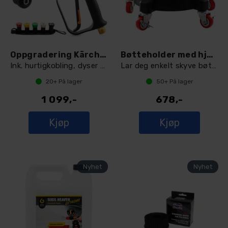
Oppgradering Kärcher Gul til Kort pistol
Bøtteholder med hjul 20L
Ink. hurtigkobling, dyser og bøyd lanse
Lar deg enkelt skyve bøtten rundt
20+
På lager
50+
På lager
1 099,-
678,-
Kjøp
Kjøp