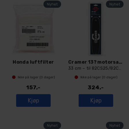
Honda luftfilter
Cramer 13? motorsagsverd
33 cm – til 82CS25/82CS27/82CS34
Ikke på lager (
0
dager)
Ikke på lager (
0
dager)
157,-
324,-
Kjøp
Kjøp