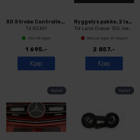
XG Strobe Controller Trådløs
Ryggelys pakke, 2 lamper slim
Til XG301
Tiil Land Cruiser 150, med kabelsett
50+
På lager
Ikke på lager (
0
dager)
1 695,-
2 857,-
Kjøp
Kjøp