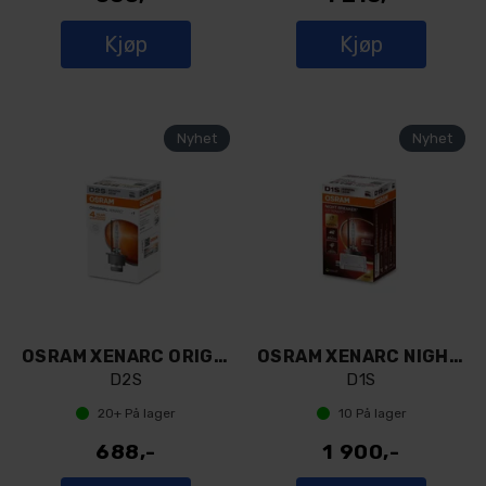
Kjøp
Kjøp
OSRAM XENARC ORIGINAL D2S
OSRAM XENARC NIGHT BREAKER 220 D1S
D2S
D1S
20+
På lager
10
På lager
688,-
1 900,-