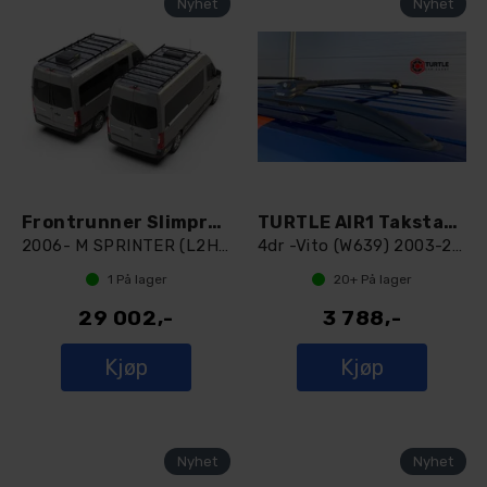
Frontrunner Slimpro Roof Rack
TURTLE AIR1 Takstativ - Åpen Rails
2006- M SPRINTER (L2H2/144" MWB
4dr -Vito (W639) 2003-2014
1
På lager
20+
På lager
29 002,-
3 788,-
Kjøp
Kjøp