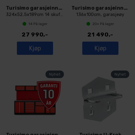
Turisimo garasjeinnredning 324cm
Turisimo garasjeinnredning 136x100cm
324x52,5x189cm 14 skuffer 2 høyskap
136x100cm, garasjeøy
14
På lager
20+
På lager
27 990,-
21 490,-
Kjøp
Kjøp
Turisimo garasjeinnredning 272cm
Turisimo U-Krok