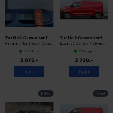
Turtle® Crown sorte Takrails L1
Turtle® Crown sorte Takrails L1
Partner / Berlingo / Combo / Proace City
Expert / Jumpy / Vivaro / Proace 2016 +
17
På lager
11
På lager
3 075,-
3 738,-
Kjøp
Kjøp