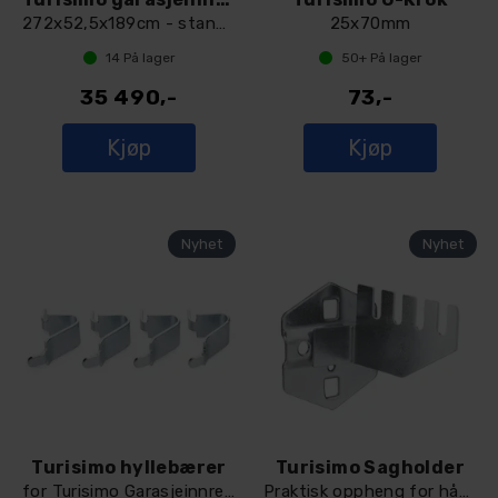
272x52,5x189cm - standard dybde
25x70mm
14
På lager
50+
På lager
35 490,-
73,-
Kjøp
Kjøp
Turisimo hyllebærer
Turisimo Sagholder
for Turisimo Garasjeinnredning
Praktisk oppheng for håndsager – 75 mm