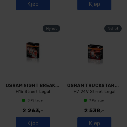
Kjøp
Kjøp
OSRAM NIGHT BREAKER LED SMART H16 (par)
OSRAM TRUCKSTAR LED H7 24V (par)
H16 Street Legal
H7 24V Street Legal
8
På lager
7
På lager
2 263,-
2 538,-
Kjøp
Kjøp