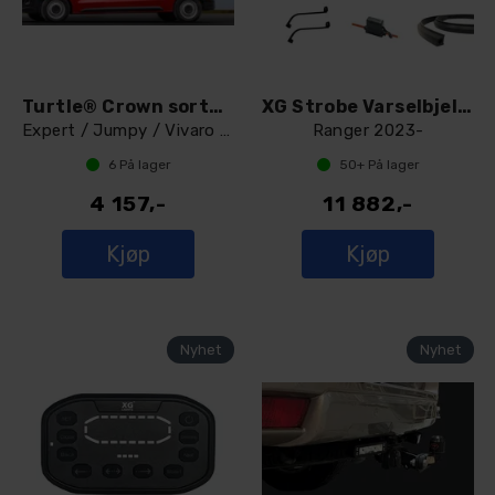
Turtle® Crown sorte Takrails L2
XG Strobe Varselbjelke 1200 | Dørklemmer
Expert / Jumpy / Vivaro / Proace 2016 +
Ranger 2023-
6
På lager
50+
På lager
4 157,-
11 882,-
Kjøp
Kjøp