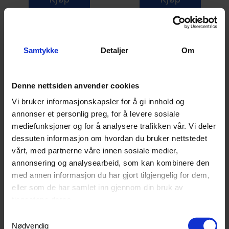
Samtykke
Detaljer
Om
Denne nettsiden anvender cookies
Vi bruker informasjonskapsler for å gi innhold og
annonser et personlig preg, for å levere sosiale
mediefunksjoner og for å analysere trafikken vår. Vi deler
dessuten informasjon om hvordan du bruker nettstedet
Antec EU Kanalrør 51mm L1 lengde
Antec EU-kanalrør Oval 90x45mm A1 + A2
vårt, med partnerne våre innen sosiale medier,
Partner / Berlingo / Combo / Proace City
MB Vito 2014 - 2024+
annonsering og analysearbeid, som kan kombinere den
14
På lager
14
På lager
med annen informasjon du har gjort tilgjengelig for dem,
eller som de har samlet inn gjennom din bruk av
8 888,-
15 032,-
tjenestene deres.
Kjøp
Kjøp
Samtykkevalg
Nødvendig