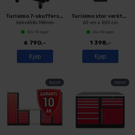
Turisimo 7-skuffers verktøytralle
Turisimo stor verktøytavle - sort
666x458x748mm
60 cm x 200 cm
50+
På lager
20+
På lager
6 790,-
1 398,-
Kjøp
Kjøp