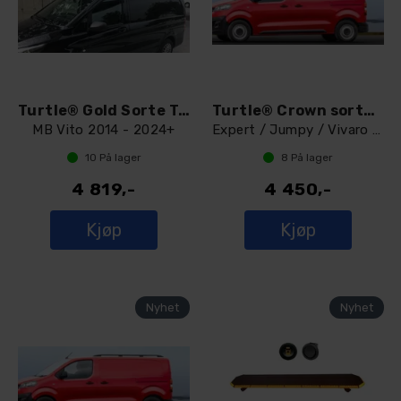
Turtle® Gold Sorte Takrails A2
Turtle® Crown sorte Takrails L3
MB Vito 2014 - 2024+
Expert / Jumpy / Vivaro / Proace 2016 +
10
På lager
8
På lager
4 819,-
4 450,-
Kjøp
Kjøp