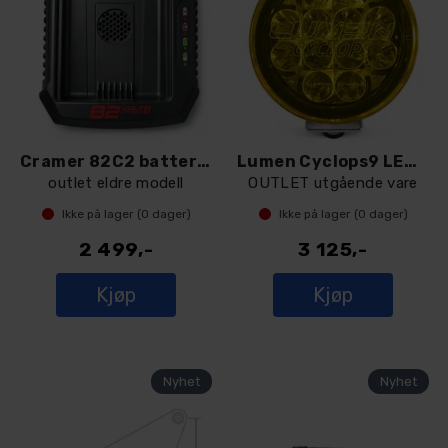
Cramer 82C2 batterilader
Lumen Cyclops9 LED med gult deksel
outlet eldre modell
OUTLET utgående vare
Ikke på lager (
0
dager)
Ikke på lager (
0
dager)
2 499,-
3 125,-
Kjøp
Kjøp