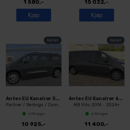
1 580,-
15 032,-
Kjøp
Kjøp
Antec EU Kanalrør 51mm L2 lengde Sort
Antec EU Kanalrør 60mm A1 + A2
Partner / Berlingo / Combo / Proace City
MB Vito 2014 - 2024+
4
På lager
4
På lager
10 925,-
11 400,-