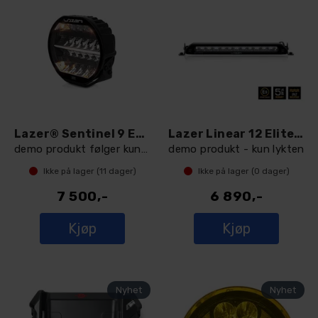
Lazer® Sentinel 9 ELITE Black
Lazer Linear 12 Elite LED fjernlys
demo produkt følger kun med selve lykten
demo produkt - kun lykten
Ikke på lager (
11
dager)
Ikke på lager (
0
dager)
7 500,-
6 890,-
Kjøp
Kjøp