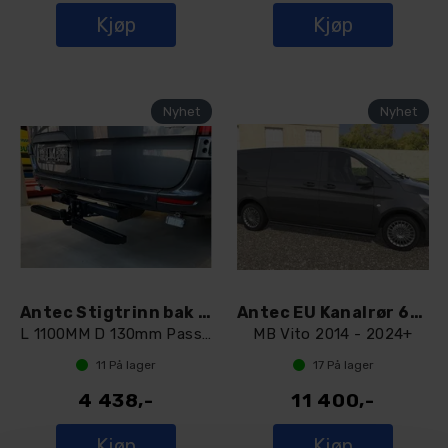
Kjøp
Kjøp
Antec Stigtrinn bak Sort
Antec EU Kanalrør 60mm Sort A1 + A2
L 1100MM D 130mm Passer 4X4 med løs kule
MB Vito 2014 - 2024+
11
På lager
17
På lager
4 438,-
11 400,-
Kjøp
Kjøp