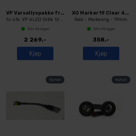
VP Varsellyspakke front Vito W447
XG Marker19 Clear 4-pin connector
to stk. VP 6LED Grille til front Vito
Rød - Markering - 19mm.
50+
På lager
50+
På lager
2 269,-
358,-
Kjøp
Kjøp