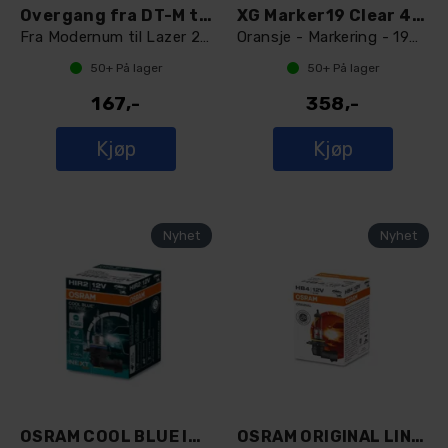
Overgang fra DT-M til AMP-F
XG Marker19 Clear 4-pin connector
Fra Modernum til Lazer 2-pin
Oransje - Markering - 19mm.
50+
På lager
50+
På lager
167,-
358,-
Kjøp
Kjøp
OSRAM COOL BLUE INTENSE HIR2
OSRAM ORIGINAL LINE HB4