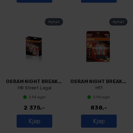
OSRAM NIGHT BREAKER LED SMART H8 (par)
OSRAM NIGHT BREAKER 220 H11 (par)
H8 Street Legal
H11
2
På lager
5
På lager
2 375,-
838,-
Kjøp
Kjøp