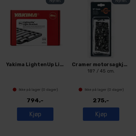
Yakima LightenUp Light Bracket Kit
Cramer motorsagkjede
18? / 45 cm.
Ikke på lager (
0
dager)
Ikke på lager (
0
dager)
794,-
275,-
Kjøp
Kjøp