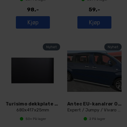
98,-
59,-
Kjøp
Kjøp
Turisimo dekkplate 2stk
Antec EU-kanalrør Oval 90x45mm 3275WB
680x417x25mm
Expert / Jumpy / Vivaro / Proace 2016 +
50+
På lager
2
På lager