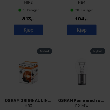
HIR2
HB4
10
På lager
20+
På lager
813,-
104,-
Kjøp
Kjøp
OSRAM ORIGINAL LINE HB3
OSRAM Pære med rund sokkel P21/4W
HB3
P21/4W