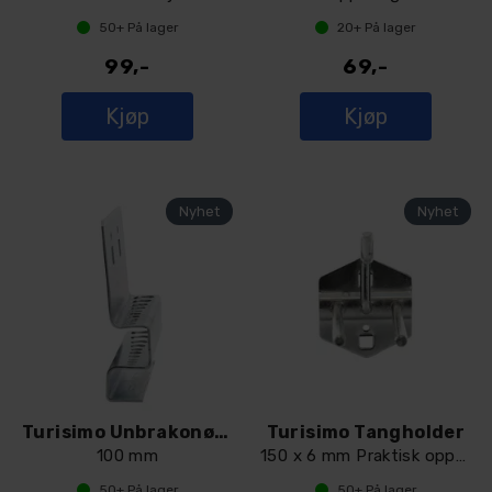
50+
På lager
20+
På lager
99,-
69,-
Kjøp
Kjøp
Turisimo Unbrakonøkkelholder
Turisimo Tangholder
100 mm
150 x 6 mm Praktisk oppheng for tenger
50+
På lager
50+
På lager