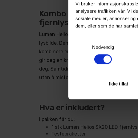
Vi bruker informasjonskapsler
analysere trafikken vår. Vi 
Kombo lysbilde for optima
sosiale medier, annonsering 
fjernlysbelysning
dem, eller som de har samlet
Lumen Helios SX20 har et kombinert lysbil
Samtykkevalg
lysbilde. Denne designen gir deg det beste
Nødvendig
kombinere en kraftig spot med et bredt fje
gir deg en kraftig spot i midten som lyser
deg. Samtidig sprer det horisontalt for å j
uten å miste intensitet på de områdene du
Ikke tillat
Hva er inkludert?
I pakken får du:
1 stk Lumen Helios SX20 LED fjernlys
Festebraketter