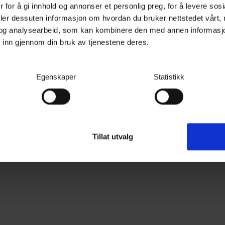
 for å gi innhold og annonser et personlig preg, for å levere sos
deler dessuten informasjon om hvordan du bruker nettstedet vårt,
l
og analysearbeid, som kan kombinere den med annen informasjon d
 inn gjennom din bruk av tjenestene deres.
de, kjent som "kombo"
 fra to verdener ved å
Egenskaper
Statistikk
rnlys. Dette unike lyset
 hele 900 meter foran
evnt lyse opp veibanen,
 trenger belysning.
Tillat utvalg