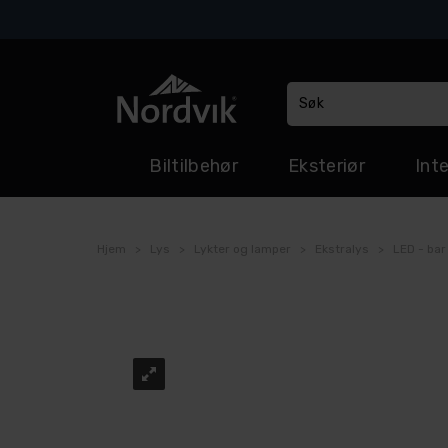
Biltilbehør
Eksteriør
Inte
Hjem
>
Lys
>
Lykter og lamper
>
Ekstralys
>
LED - bar