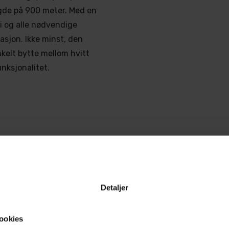
de på 900 meter. Med en
i og alle nødvendige
asjon. Ikke minst, den
nkelt bytte mellom hvitt
unksjonalitet.
Detaljer
us på relesettet
ookies