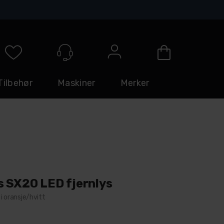
Logg inn
Tilbehør
Maskiner
Merker
s SX20 LED fjernlys
i oransje/hvitt