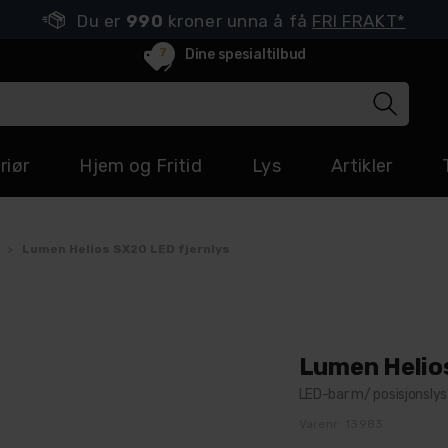
Du er
990
kroner unna å få
FRI FRAKT*
7
Dine spesialtilbud
riør
Hjem og Fritid
Lys
Artikler
>
Lumen Helios SX20 LED fjernlys
Lumen Helio
LED-bar m/ posisjonslys 
Varenr:
13983