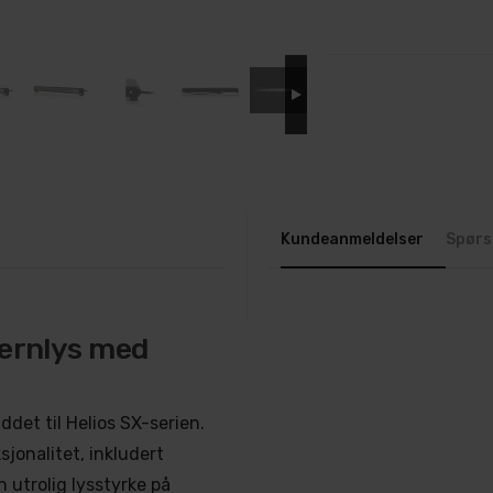
Kundeanmeldelser
Spørs
jernlys med
det til Helios SX-serien.
jonalitet, inkludert
n utrolig lysstyrke på