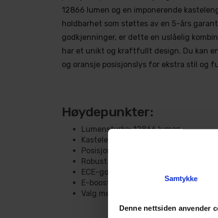
12866 lumen og en imponerende kasteleng
holdbarhet som støttes av en 5-års garant
godkjenninger, er dette en uslåelig kombin
har et unikt og kraftfullt design. Du kan e
og oransje posisjonslys for ekstra stil og f
Høydepunkter:
Lumenstyrke: 12866 lumen
Kastelengde: 900 meter
Posisjonslys i oransje eller hvitt
Robust design og kvalitet
ECE-godkjent med referansetall 37.5
Samtykke
E-boost-modus øker lysstyrken
Valg mellom ECE-modus og boost-mod
Denne nettsiden anvender c