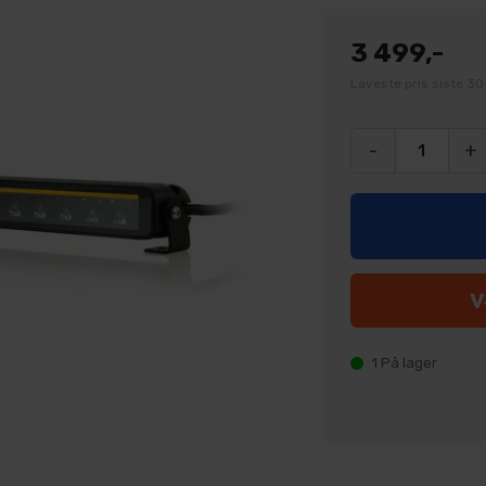
3 499,-
Laveste pris siste 30
-
+
1
På lager