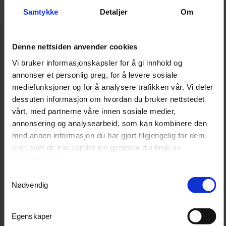
17 liter, eller ledes til eksternt avløp ved behov for
Samtykke
Detaljer
Om
lengre driftsperioder uten manuell tømming.
Maskinen har også varsel ved full tank, automatisk
Denne nettsiden anvender cookies
avriming, programmerbar auto-stop og nullstillbar
Vi bruker informasjonskapsler for å gi innhold og
timeteller.
annonser et personlig preg, for å levere sosiale
mediefunksjoner og for å analysere trafikken vår. Vi deler
dessuten informasjon om hvordan du bruker nettstedet
Teknisk informasjon
vårt, med partnerne våre innen sosiale medier,
annonsering og analysearbeid, som kan kombinere den
Produkttype
Avfukter
med annen informasjon du har gjort tilgjengelig for dem,
Av/på-bryter
Ja
eller som de har samlet inn gjennom din bruk av
IP-klassifisering
IPX4
tjenestene deres.
Samtykkevalg
Innebygget hygrostat
Ja
Nødvendig
Innebygget termostat
Ja
Kapasitet ved 15 °C / 70 %
23,56 l/24 t
Egenskaper
RF