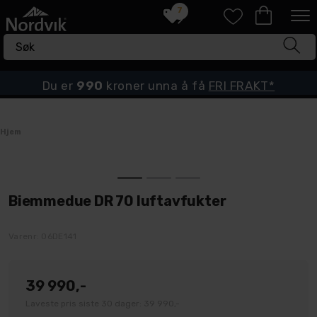
7
Du er
990
kroner unna å få
FRI FRAKT*
Hjem
Biemmedue DR 70 luftavfukter
Varenr:
06DE141
39 990,-
Laveste pris siste 30 dager: 39 990,-