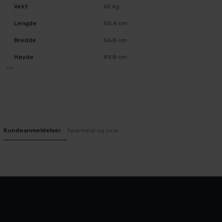
Vekt
65 kg
Lengde
55,4 cm
Bredde
56,8 cm
Høyde
89,8 cm
```
Kundeanmeldelser
Spørsmål og svar: