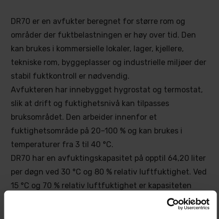
DR70 er en avfukter beregnet for større rom og
områder der fuktbelastningen er høy over tid. Den
kan brukes i kommersielle lokaler, lager, kjellere,
tekniske rom, byggeplasser og industrielle miljøer der
stabil fuktkontroll er nødvendig.
Avfukteren har innebygget hygrostat og termostat,
slik at drift og fuktighetsnivå kan tilpasses
bruksområdet. Den arbeider innenfor et
fuktighetsområde på 20–100 % og kan brukes i
temperaturer fra 3 til 40 °C.
DR70 har en avfuktingskapasitet på opptil 64,20 liter
per døgn ved 30 °C og 80 % relativ luftfuktighet. Ved
15 °C og 70 % relativ luftfuktighet er kapasiteten
23,56 liter per døgn.
Kondens kan samles i den innebygde vanntanken på