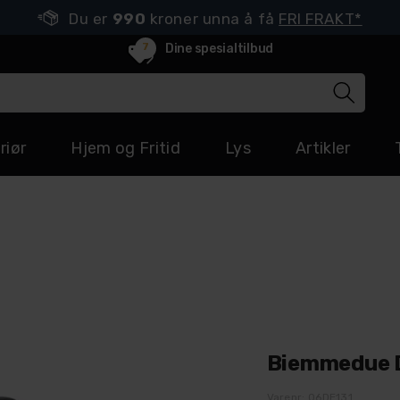
Du er
990
kroner unna å få
FRI FRAKT*
7
Dine spesialtilbud
riør
Hjem og Fritid
Lys
Artikler
Biemmedue D
Varenr:
06DE131