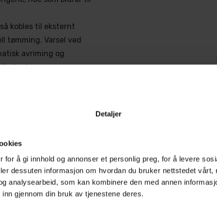
å kobles til eksternt
ll tømming. Varsel ved
atisk avriming og
glig bruk.
ra 3 til 40 °C og
r DR50 egnet for både
Detaljer
ookies
 for å gi innhold og annonser et personlig preg, for å levere sos
deler dessuten informasjon om hvordan du bruker nettstedet vårt,
og analysearbeid, som kan kombinere den med annen informasjon d
 inn gjennom din bruk av tjenestene deres.