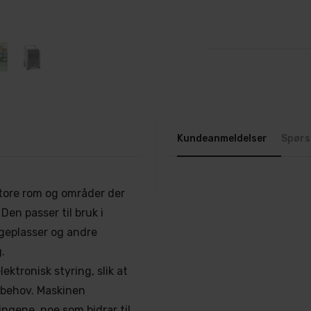
Kundeanmeldelser
Spørs
tore rom og områder der
Den passer til bruk i
ggeplasser og andre
.
ktronisk styring, slik at
r behov. Maskinen
ingene, noe som bidrar til