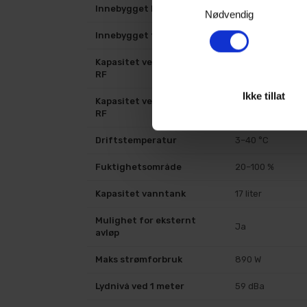
Innebygget hygrostat
Ja
Nødvendig
Innebygget termostat
Ja
Kapasitet ved 15 °C / 70 %
19,8 l/24 t
RF
Ikke tillat
Kapasitet ved 30 °C / 80 %
45,08 l/24 t
RF
Driftstemperatur
3–40 °C
Fuktighetsområde
20–100 %
Kapasitet vanntank
17 liter
Mulighet for eksternt
Ja
avløp
Maks strømforbruk
890 W
Lydnivå ved 1 meter
59 dBa