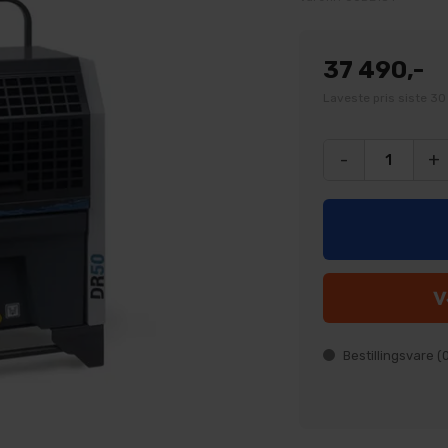
37 490,-
Laveste pris siste 30
-
+
Bestillingsvare (