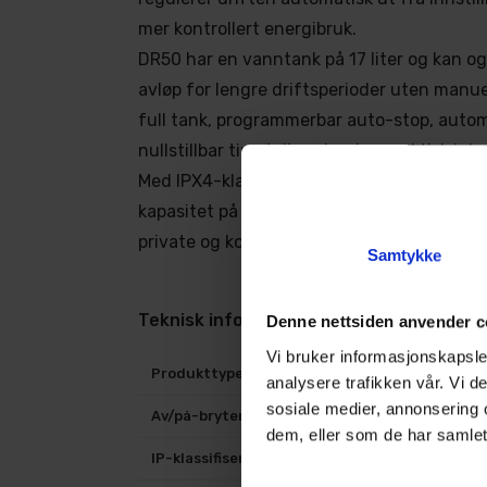
mer kontrollert energibruk.
DR50 har en vanntank på 17 liter og kan ogs
avløp for lengre driftsperioder uten manue
full tank, programmerbar auto-stop, autom
nullstillbar timeteller gjør den praktisk i da
Med IPX4-klassifisering, driftstemperatur f
kapasitet på opptil 45,08 liter per døgn, e
private og kommersielle bruksområder.
Samtykke
Teknisk informasjon
Denne nettsiden anvender c
Vi bruker informasjonskapsler
Produkttype
Avfukter
analysere trafikken vår. Vi 
sosiale medier, annonsering 
Av/på-bryter
Ja
dem, eller som de har samlet
IP-klassifisering
IPX4
Samtykkevalg