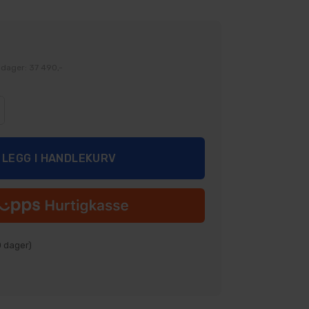
 dager: 37 490,-
0
dager)