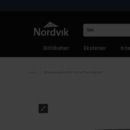
Biltilbehør
Eksteriør
Inte
Hjem
>
Biemmedue DR 50 luftavfukter