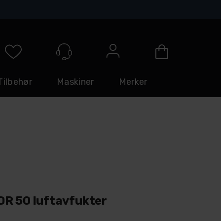
Logg inn
Tilbehør
Maskiner
Merker
R 50 luftavfukter