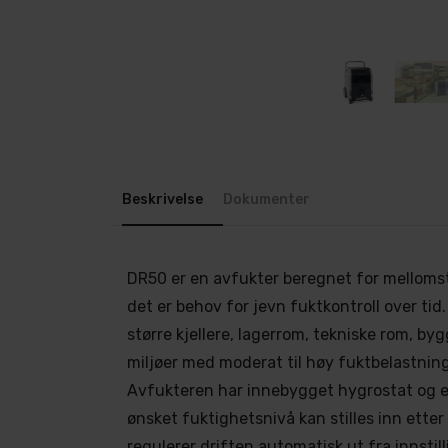
Beskrivelse
Dokumenter
DR50 er en avfukter beregnet for melloms
det er behov for jevn fuktkontroll over tid. 
større kjellere, lagerrom, tekniske rom, by
miljøer med moderat til høy fuktbelastning
Avfukteren har innebygget hygrostat og ele
ønsket fuktighetsnivå kan stilles inn ette
regulerer driften automatisk ut fra innstill