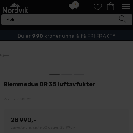
7
Du er
990
kroner unna å få
FRI FRAKT*
Hjem
Biemmedue DR 35 luftavfukter
Varenr:
06DE121
28 990,-
Laveste pris siste 30 dager: 28 990,-