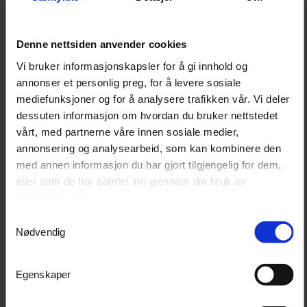
°C og kapasitet på opptil 31,32 liter per døgn, er DR35
laget for stabil avfukting i både private og
Denne nettsiden anvender cookies
kommersielle miljøer.
Vi bruker informasjonskapsler for å gi innhold og
annonser et personlig preg, for å levere sosiale
Teknisk informasjon
mediefunksjoner og for å analysere trafikken vår. Vi deler
dessuten informasjon om hvordan du bruker nettstedet
Produkttype
Avfukter
vårt, med partnerne våre innen sosiale medier,
annonsering og analysearbeid, som kan kombinere den
Av/på-bryter
Ja
med annen informasjon du har gjort tilgjengelig for dem,
IP-klassifisering
IPX4
eller som de har samlet inn gjennom din bruk av
tjenestene deres.
Innebygget hygrostat
Ja
Samtykkevalg
Innebygget termostat
Ja
Nødvendig
Kapasitet ved 15 °C / 70 %
12,85 l/24 t
RF
Egenskaper
Kapasitet ved 30 °C / 80 %
31,32 l/24 t
RF