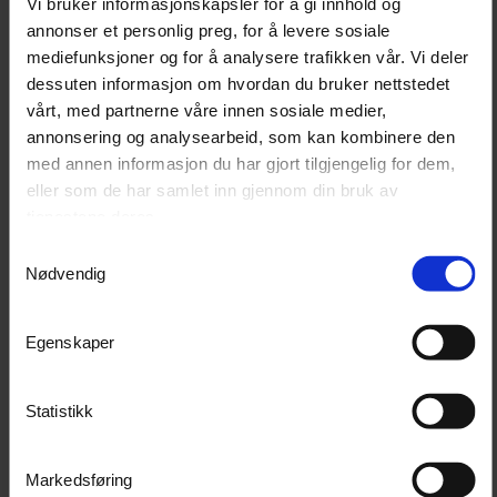
Vi bruker informasjonskapsler for å gi innhold og
annonser et personlig preg, for å levere sosiale
Dette følger med
mediefunksjoner og for å analysere trafikken vår. Vi deler
Pakken består av Slimsport-plattform for Toyota
dessuten informasjon om hvordan du bruker nettstedet
vårt, med partnerne våre innen sosiale medier,
Hilux Double Cab og Slimsport-takstativ med
annonsering og analysearbeid, som kan kombinere den
vindavviser, klargjort for lysrampe.
med annen informasjon du har gjort tilgjengelig for dem,
eller som de har samlet inn gjennom din bruk av
tjenestene deres.
Teknisk informasjon
Samtykkevalg
Nødvendig
Slimsport-takstativ til Toyota Hilux
Produkt
Double Cab
Toyota Hilux Double Cab 2016–
Egenskaper
Passer til
nåværende
Slimsport lavtbyggende
Plattform
takstativplattform
Statistikk
Lasteareal
1404 x 1176 mm
Markedsføring
Mål ferdig montert
1404 mm L x 1176 mm B x 111 mm H