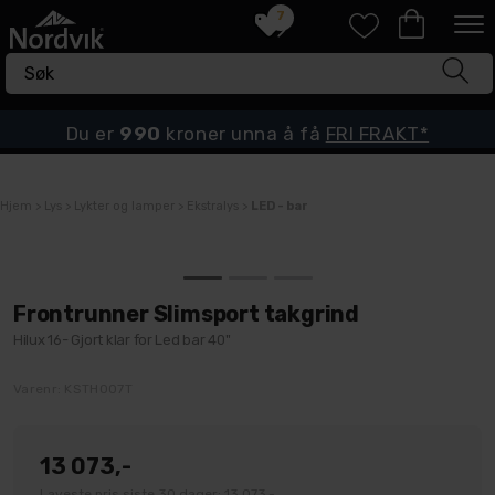
7
Du er
990
kroner unna å få
FRI FRAKT*
Hjem
>
Lys
>
Lykter og lamper
>
Ekstralys
>
LED - bar
Frontrunner Slimsport takgrind
Hilux 16- Gjort klar for Led bar 40"
Varenr:
KSTH007T
13 073,-
Laveste pris siste 30 dager: 13 073,-