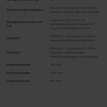
130 km/t ved bruk av Front Runner
Anbefalt maks hastighet
Dometic takstativ eller lastestenger
Legg til ca. 60–70 mm fra
Beregning av høyde over
kjøretøyets høyeste takpunkt til
tak
toppen av Slimsport-stativet
KSTH003 – Toyota Hilux DC 2016–
Innhold 1
nåværende Slimsport-plattform
RRAC387 – Toyota Hilux DC 2016+
Innhold 2
Slimsport-takstativ med
vindavviser, klargjort for lysrampe
Fraktmål bredde
325 mm
Fraktmål lengde
1700 mm
Fraktmål høyde
225 mm