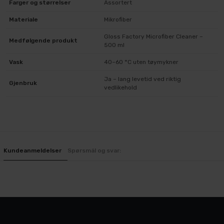
Farger og størrelser
Assortert
Materiale
Mikrofiber
Gloss Factory Microfiber Cleaner –
Medfølgende produkt
500 ml
Vask
40–60 °C uten tøymykner
Ja – lang levetid ved riktig
Gjenbruk
vedlikehold
Kundeanmeldelser
Spørsmål og svar: