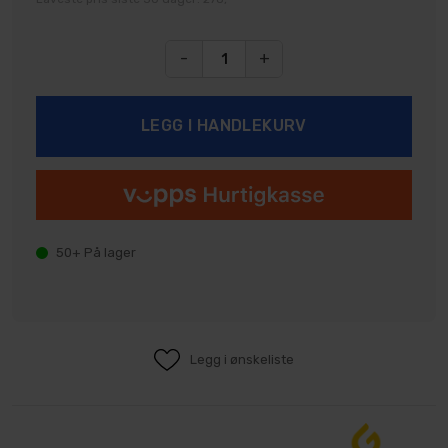
-
+
50+
På lager
Legg i ønskeliste