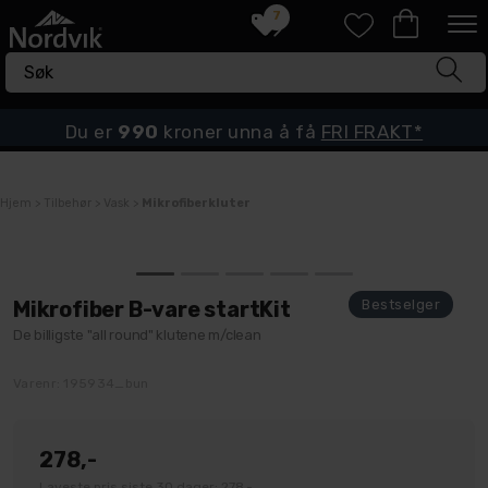
7
Du er
990
kroner unna å få
FRI FRAKT*
Hjem
>
Tilbehør
>
Vask
>
Mikrofiberkluter
Mikrofiber B-vare startKit
De billigste "all round" klutene m/clean
Varenr:
195934_bun
278,-
Laveste pris siste 30 dager: 278,-