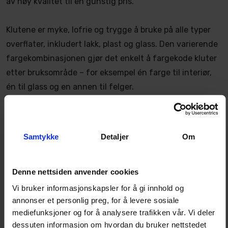
av høy kvalitet til en gunstig pris.
Klutene er myke, lofrie og trygge å bruke på alle typer
overflater, inkludert lakk, plast og glass. Den varierende
fargekombinasjonen gjør det enkelt å fargekode kluter
etter bruksområde – for eksempel én farge til interiør,
én til glass og en annen til felger.
Innhold i settet
Gloss Factory B-vare Mikrofiberkluter – 25 stk i
Samtykke
Detaljer
Om
assorterte størrelser og farger
Gloss Factory Microfiber Cleaner – 500 ml
spesialsåpe til mikrofiber
Denne nettsiden anvender cookies
Vi bruker informasjonskapsler for å gi innhold og
annonser et personlig preg, for å levere sosiale
Fordeler
mediefunksjoner og for å analysere trafikken vår. Vi deler
Kluter egnet for alt fra bilpleie til
dessuten informasjon om hvordan du bruker nettstedet
hjemmerengjøring