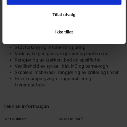
Unngå tøymykner – det tetter fibrene
Lufttørk eller bruk lav varme i tørketrommel (uten
skyllemiddelark)
Tillat utvalg
Ikke tillat
Typiske bruksområder
Buffing av voks og fjerning av polish
Støvtørking og interiørrengjøring
Vask av felger, glass, skjermer og motorrom
Rengjøring av kjøkken, bad og speilflater
Vedlikehold av sykkel, båt, MC og barnevogn
Skopleie, mobilvask, rengjøring av briller og linser
Bruk i campingvogn, hagemøbler og
treningsutstyr
Teknisk informasjon
Antall kluter
25 stk (B-vare)