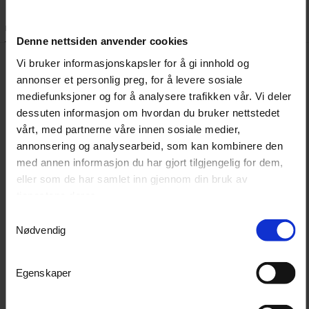
Beskrivelse
Dokumenter
Denne nettsiden anvender cookies
Vi bruker informasjonskapsler for å gi innhold og
Lader for 10,8 V og 18,0 V batteripakker. Utstyrt med en
annonser et personlig preg, for å levere sosiale
mediefunksjoner og for å analysere trafikken vår. Vi deler
stor LCD-skjerm som gir detaljert informasjon om
dessuten informasjon om hvordan du bruker nettstedet
batteridiagnostikk og ladeprosessen. Ladetiden for et
vårt, med partnerne våre innen sosiale medier,
18,0 V / 2,5 Ah batteri er omtrent 40 minutter, mens et
annonsering og analysearbeid, som kan kombinere den
18,0 V / 5,0 Ah batteri lades på cirka 50 minutter. 80 %
med annen informasjon du har gjort tilgjengelig for dem,
av batterikapasiteten oppnås på rundt 30 minutter.
eller som de har samlet inn gjennom din bruk av
tjenestene deres.
Egenskaper
Samtykkevalg
Kompatibel med både 10,8 V og 18,0 V batterier
Nødvendig
Stor LCD-skjerm for enkel overvåking av
batteristatus og ladeinformasjon
Rask ladetid: ca 40 min for 18,0 V / 2,5 Ah, ca 50
Egenskaper
min for 18,0 V / 5,0 Ah
Lader opp til 80 % kapasitet på ca. 30 minutter