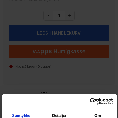
-
+
Ikke på lager (
0
dager)
Legg i ønskeliste
Samtykke
Detaljer
Om