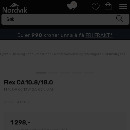
7
Du er
990
kroner unna å få
FRI FRAKT*
Hjem
>
Hjem og Fritid
>
Maskiner
>
Rensemaskiner og støvsugere
>
Støvsugere
Flex CA 10.8/18.0
Til 10.8V og 18V/ 2.5 og 5.0 AH
Varenr:
417882
1 298,-
Laveste pris siste 30 dager: 1 298,-