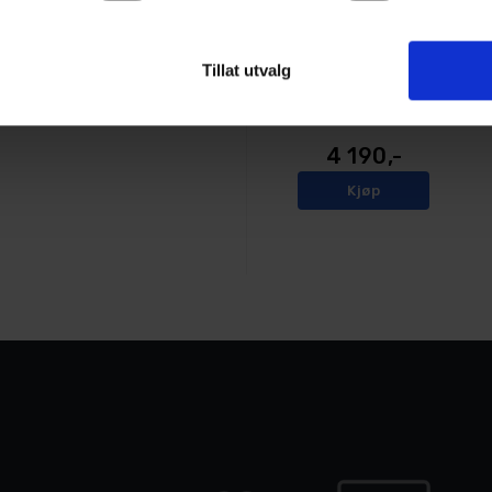
Cramer Batteri 82V290 4,0 Ah
Tillat utvalg
4
På lager
4 190,-
Kjøp