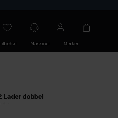
Logg inn
Tilbehør
Maskiner
Merker
 Lader dobbel
porter