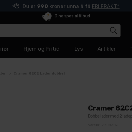
Du er
990
kroner unna å få
FRI FRAKT*
7
Dine spesialtilbud
riør
Hjem og Fritid
Lys
Artikler
teri
>
Cramer 82C2 Lader dobbel
Cramer 82C2
Dobbellader med 2 lade
Varenr:
2908386