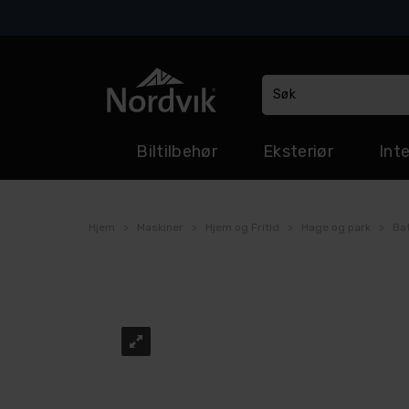
Biltilbehør
Eksteriør
Inte
Hjem
>
Maskiner
>
Hjem og Fritid
>
Hage og park
>
Bat