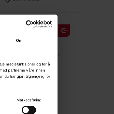
Om
deanmeldelser
Spørsmål og svar:
iale mediefunksjoner og for å
 med partnerne våre innen
u har gjort tilgjengelig for
Markedsføring