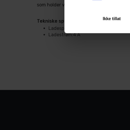
som holder verktøyene dine klare til bruk.
Ikke tillat
Tekniske spesifikasjoner - Lader
Ladespor:2
Ladestrøm:4 A