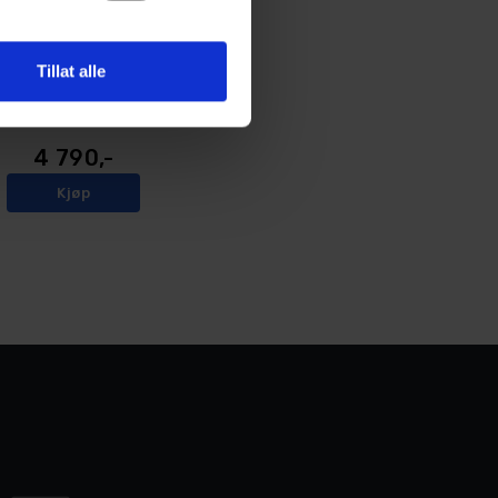
Cramer Batteri 82V360 5,0 Ah
Tillat alle
9
På lager
4 790,-
Kjøp