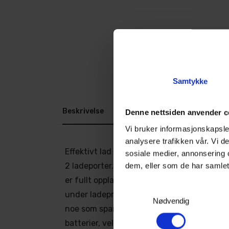
Samtykke
Beskrivelse
Dokumenter
Denne nettsiden anvender c
Vi bruker informasjonskapsler
analysere trafikken vår. Vi 
Effektivt lad dine 82V Cramer-batterier 
sosiale medier, annonsering 
dem, eller som de har samlet
2 ladeporter. Denne laderen lader batterien
er fullt oppladet, og med den innebygde vi
Samtykkevalg
under ladeprosessen, kan batteriene lades
Nødvendig
noe som sparer deg for verdifull tid. Passer
batterier, velg vår 82C2 dobbellader for å f