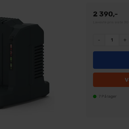
2 390,-
Laveste pris siste 30
-
+
7
På lager