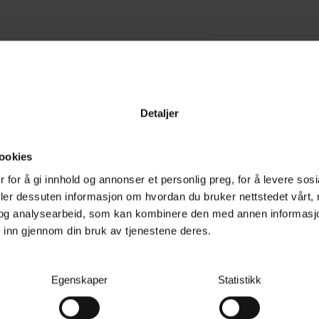
Detaljer
Lignende produkter
Kun
ookies
 for å gi innhold og annonser et personlig preg, for å levere sos
deler dessuten informasjon om hvordan du bruker nettstedet vårt,
med 82C2 dobbellader med
og analysearbeid, som kan kombinere den med annen informasjon d
 inn gjennom din bruk av tjenestene deres.
e etter hverandre til de
ften som gir kjøling
 umiddelbart etter bruk,
Egenskaper
Statistikk
 til alle 82V Cramer-
å en pålitelig ladeløsning