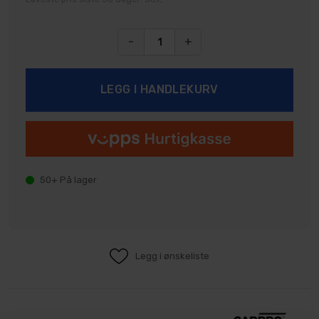
-
+
50+
På lager
Legg i ønskeliste