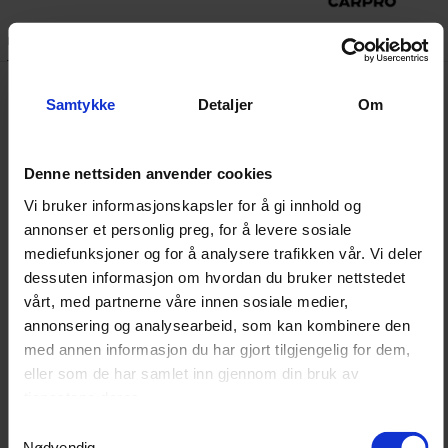
Beskrivelse
Dokumenter
Samtykke
Detaljer
Om
Carpro TRIX kombinerer to produkter som gjør at du kan
holde kjøretøyet ditt i topp stand. Her får du både
CarPro IronX sin unike evne til å fjerne flyverust og
Denne nettsiden anvender cookies
CarPro TarX sine avfettende egenskaper. Et produkt du
Vi bruker informasjonskapsler for å gi innhold og
bare må ha i din verktøykasse! Her sparer du både tid og
annonser et personlig preg, for å levere sosiale
mediefunksjoner og for å analysere trafikken vår. Vi deler
penger. Produktet løser opp både organisk og uorganisk
dessuten informasjon om hvordan du bruker nettstedet
forurensning og gjør dermed arbeidet på kortere tid.
vårt, med partnerne våre innen sosiale medier,
Dette er et produkt som er perfekt både for private og
annonsering og analysearbeid, som kan kombinere den
profesjonelle aktører, som ønsker å kutte ned på antall
med annen informasjon du har gjort tilgjengelig for dem,
operasjoner og spare tid.
eller som de har samlet inn gjennom din bruk av
tjenestene deres.
TRIX kan brukes på de fleste flater og på det meste av
Samtykkevalg
Nødvendig