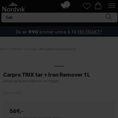
7
Du er
990
kroner unna å få
FRI FRAKT*
Hjem
>
Eksteriør
>
Forvask
>
Metallpartikkelfjerner
Carpro TRIX tar + Iron Remover 1 L
asfalt og flyverustfjerner, m/ trigger
Varenr:
202
569,-
Laveste pris siste 30 dager: 569,-