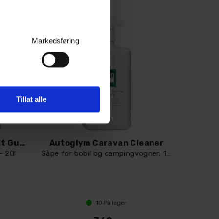
Markedsføring
Tillat alle
Autoglym Car Wash & Grit Guard
Autoglym Caravan Cleaner
- 20l
Såpe for bobil og campingvogner, 1000ml
10
På lager