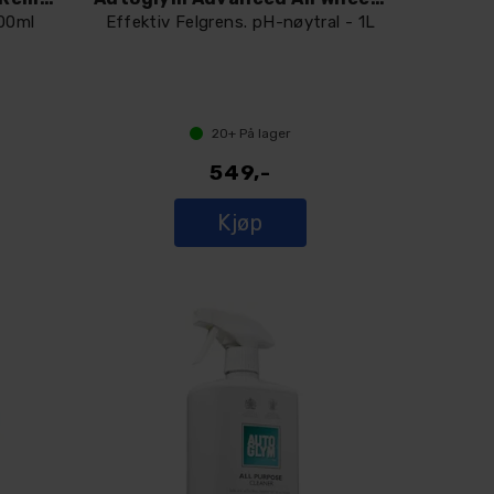
500ml
Effektiv Felgrens. pH-nøytral - 1L
20+
På lager
549,-
Kjøp