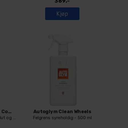
369,-
Kjøp
Autoglym Clay Detailing Complete Kit
Autoglym Clean Wheels
Komplett claysett m/ clay- klut og spray
Felgrens syreholdig - 500 ml