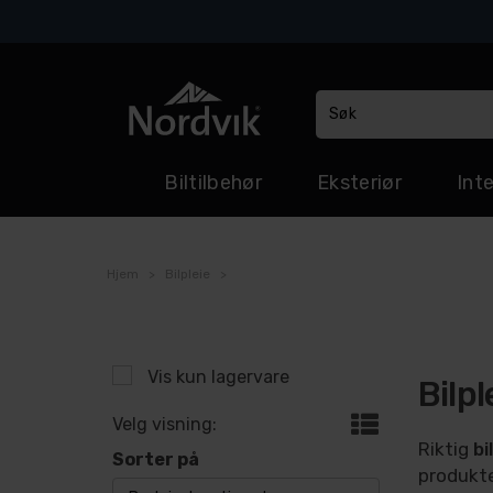
Biltilbehør
Eksteriør
Inte
Hjem
>
Bilpleie
>
Vis kun lagervare
Bilpl
Velg visning:
Riktig
bi
Sorter på
produkte