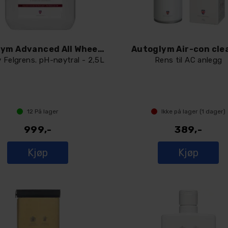
Autoglym Advanced All Wheel Cleaner
Autoglym Air-con cle
v Felgrens. pH-nøytral - 2,5L
Rens til AC anlegg
12
På lager
Ikke på lager (
1
dager)
999,-
389,-
Kjøp
Kjøp