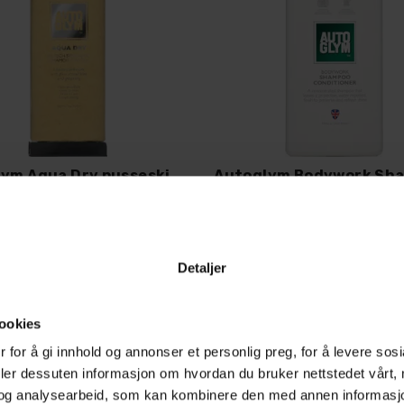
Autoglym Aqua Dry pusseskinn
Syntetisk pusseskinn
ph nøytral bilshampoo, 5
Detaljer
3
På lager
20+
På lager
539,-
259,-
ookies
 for å gi innhold og annonser et personlig preg, for å levere sos
Kjøp
Kjøp
deler dessuten informasjon om hvordan du bruker nettstedet vårt,
og analysearbeid, som kan kombinere den med annen informasjon d