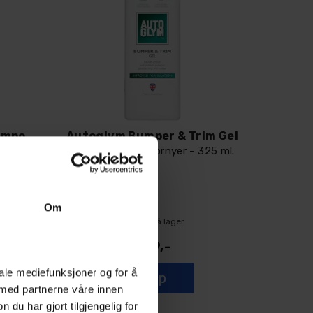
Autoglym Bodywork Shampoo Conditioner
Autoglym Bumper & Trim Gel
00ml
Gummi og plastfornyer - 325 ml.
Om
20+
På lager
359,-
iale mediefunksjoner og for å
Kjøp
 med partnerne våre innen
u har gjort tilgjengelig for