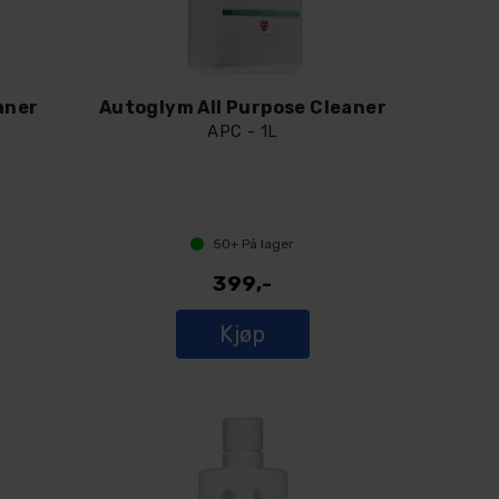
aner
Autoglym All Purpose Cleaner
APC - 1L
50+
På lager
399,-
Kjøp