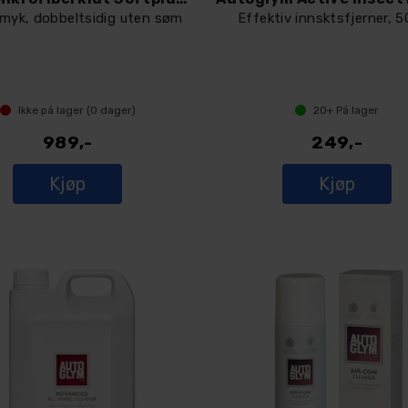
 myk, dobbeltsidig uten søm
Effektiv innsktsfjerner, 
Ikke på lager (
0
dager)
20+
På lager
989,-
249,-
Kjøp
Kjøp