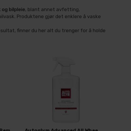
 og bilpleie
, blant annet avfetting,
bilvask. Produktene gjør det enklere å vaske
ultat, finner du her alt du trenger for å holde
Autoglym Active Insect Remover
Autoglym Advanced All Wheel Cleaner