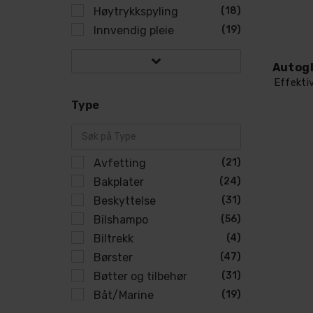
Høytrykkspyling
(18)
Innvendig pleie
(19)
Effekti
Type
Avfetting
(21)
Bakplater
(24)
Beskyttelse
(31)
Bilshampo
(56)
Biltrekk
(4)
Børster
(47)
Bøtter og tilbehør
(31)
Båt/Marine
(19)