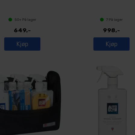
50+
På lager
7
På lager
649,-
998,-
Kjøp
Kjøp