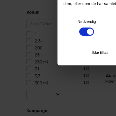
dem, eller som de har samlet
Volum
Samtykkevalg
Nødvendig
1 l
(37)
2,5 l
(4)
200 l
(2)
Ikke tillat
25 l
(2)
250 ml
(6)
3 l
(2)
Auto
3,7 l
(2)
Poler
300 ml
(2)
Kampanje