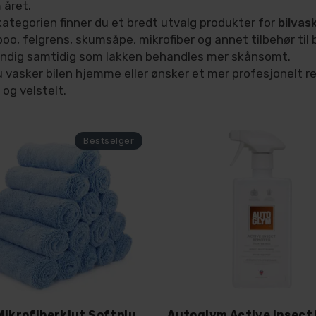
 året.
kategorien finner du et bredt utvalg produkter for
bilvask
oo, felgrens, skumsåpe, mikrofiber og annet tilbehør til 
undig samtidig som lakken behandles mer skånsomt.
 vasker bilen hjemme eller ønsker et mer profesjonelt res
 og velstelt.
15 pk. Mikrofiberklut Softplush Edgeless