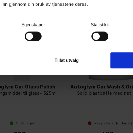
 inn gjennom din bruk av tjenestene deres.
Egenskaper
Statistikk
Tillat utvalg
glym Car Glass Polish
ingsmiddel til glass- 325ml
Solid plastbøtte med rist 
15
På lager
Ikke på lager (
0
dager)