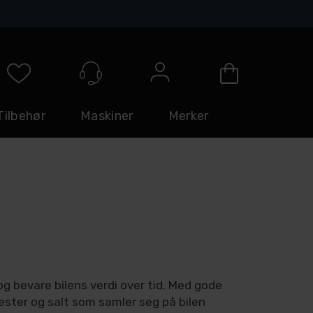
Logg inn
Tilbehør
Maskiner
Merker
og bevare bilens verdi over tid. Med gode
trester og salt som samler seg på bilen