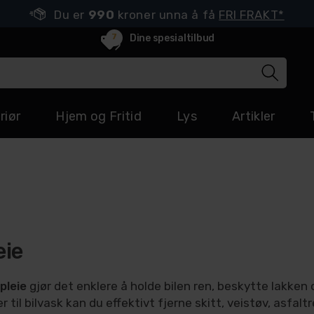
Du er
990
kroner unna å få
FRI FRAKT*
7
Dine spesialtilbud
riør
Hjem og Fritid
Lys
Artikler
eie
lpleie
gjør det enklere å holde bilen ren, beskytte lakken 
r til bilvask kan du effektivt fjerne skitt, veistøv, asfal