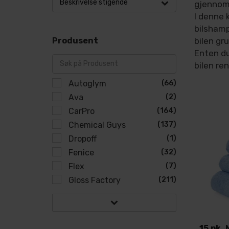
Beskrivelse stigende
gjennom
I denne 
bilshamp
Produsent
bilen gr
Enten du
bilen ren
Autoglym
(66)
Ava
(2)
CarPro
(164)
Chemical Guys
(137)
Dropoff
(1)
Fenice
(32)
Flex
(7)
Gloss Factory
(211)