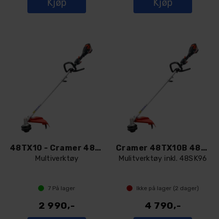
Kjøp
Kjøp
48TX10 - Cramer 48V gresstrimmer
Cramer 48TX10B 48V gresstrimmer
Multiverktøy
Mulitverktøy inkl. 48SK96
7
På lager
Ikke på lager (
2
dager)
2 990,-
4 790,-