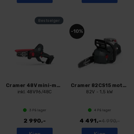
10%
Cramer 48V mini-motorsag 48MCSK2
Cramer 82CS15 motorsag
inkl. 48V96/48C
82V - 1,5 kW
3
På lager
4
På lager
2 990,-
4 491,-
4 990,-