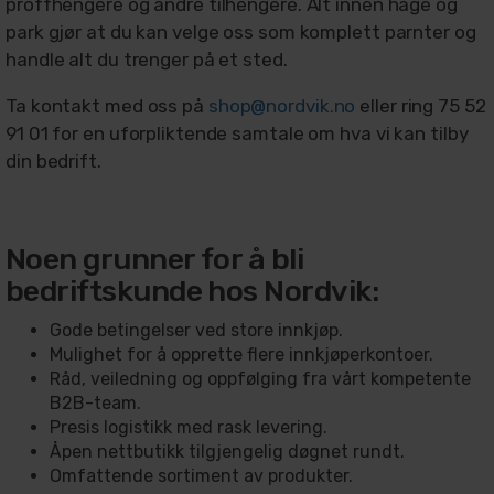
proffhengere og andre tilhengere. Alt innen hage og
park gjør at du kan velge oss som komplett parnter og
handle alt du trenger på et sted.
Ta kontakt med oss på
s
hop@nordvik.no
eller ring 75 52
91 01 for en uforpliktende samtale om hva vi kan tilby
din bedrift.
Noen grunner for å bli
bedriftskunde hos Nordvik:
Gode betingelser ved store innkjøp.
Mulighet for å opprette flere innkjøperkontoer.
Råd, veiledning og oppfølging fra vårt kompetente
B2B-team.
Presis logistikk med rask levering.
Åpen nettbutikk tilgjengelig døgnet rundt.
Omfattende sortiment av produkter.