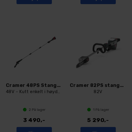
Cramer 48PS Stangsag
Cramer 82PS stangsag
48V - Kutt enkelt i høyden
82V
2
På lager
1
På lager
3 490,-
5 290,-