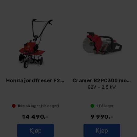
Honda jordfreser F220
Cramer 82PC300 motorkapper
82V - 2,5 kW
Ikke på lager (
19
dager)
1
På lager
14 490,-
9 990,-
Kjøp
Kjøp