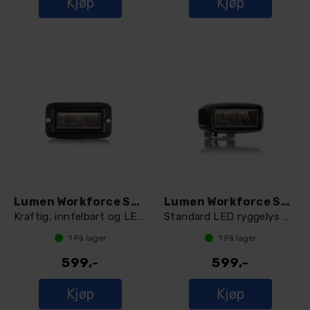
Kjøp
Kjøp
Lumen Workforce SL3 LED arbeidslys
Lumen Workforce SL3 LED arbeidslys
Kraftig, innfelbart og LED ryggelys.
Standard LED ryggelys med god spredning
1
På lager
1
På lager
599,-
599,-
Kjøp
Kjøp