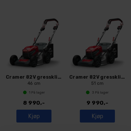
Cramer 82V gressklipper 82LM46SX
Cramer 82V gressklipper 82LM51SX
46 cm
51 cm
1
På lager
3
På lager
8 990,-
9 990,-
Kjøp
Kjøp