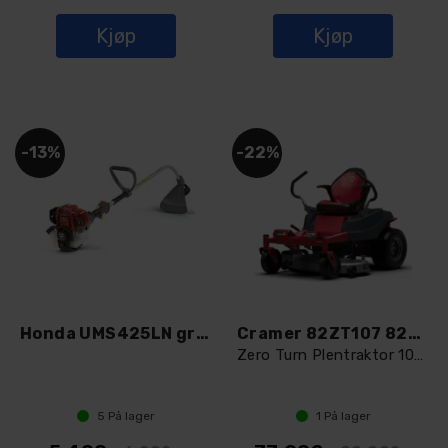
Kjøp
Kjøp
13%
22%
Honda UMS425LN gresstrimmer
Cramer 82ZT107 82V Plentraktor
Zero Turn Plentraktor 107cm
5
På lager
1
På lager