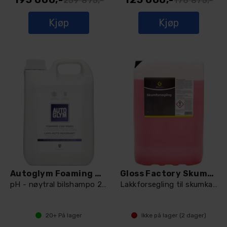
259 875,-
176 875,-
Kjøp
Kjøp
Autoglym Foaming Car Wash
Gloss Factory Skumforsegling 25L
pH - nøytral bilshampo 2,5l
Lakkforsegling til skumkanon-25L
20+
På lager
Ikke på lager (
2
dager)