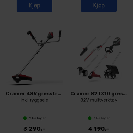
Kjøp
Kjøp
Cramer 48V gresstrimmer 48TB10
Cramer 82TX10 gresstrimmer
inkl. ryggsele
82V mulitverktøy
2
På lager
1
På lager
3 290,-
4 190,-