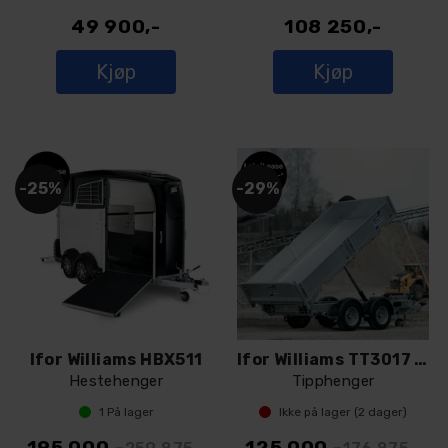
49 900,-
108 250,-
Kjøp
Kjøp
25%
29%
Ifor Williams HBX511
Ifor Williams TT3017 LED
Hestehenger
Tipphenger
1
På lager
Ikke på lager (
2
dager)
195 000,-
125 000,-