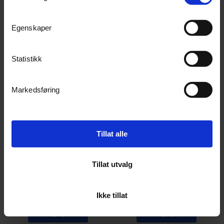
Egenskaper
Statistikk
Markedsføring
Honda HRN536CVY gressklipper
Honda HRS536VK gressklipper
Tillat alle
53 cm
53 cm
Tillat utvalg
Ikke på lager (
2
dager)
Ikke på lager (
2
dager)
13 990,-
12 990,-
Ikke tillat
Kjøp
Kjøp