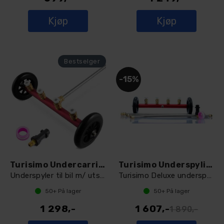
Kjøp
Kjøp
15%
Turisimo Undercarriage Washer Deluxe
Turisimo Underspylingspakke
Underspyler til bil m/ utskiftbare dyser
Turisimo Deluxe underspyler og skumkanon
50+
På lager
50+
På lager
1 298,-
1 607,-
1 890,-