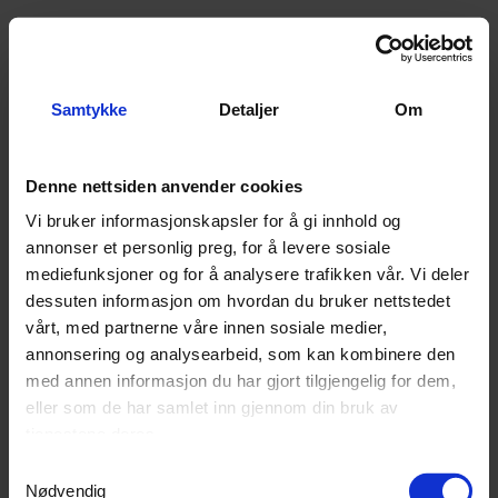
Samtykke
Detaljer
Om
Denne nettsiden anvender cookies
Vi bruker informasjonskapsler for å gi innhold og
annonser et personlig preg, for å levere sosiale
Honda HRG466SK gressklipper
Honda HRN536CVK gressklipper
mediefunksjoner og for å analysere trafikken vår. Vi deler
46 cm
53 cm - Proff funksjoner for entusiaster
dessuten informasjon om hvordan du bruker nettstedet
vårt, med partnerne våre innen sosiale medier,
annonsering og analysearbeid, som kan kombinere den
3
På lager
Ikke på lager (
2
dager)
med annen informasjon du har gjort tilgjengelig for dem,
9 490,-
12 490,-
eller som de har samlet inn gjennom din bruk av
tjenestene deres.
Kjøp
Kjøp
Samtykkevalg
Nødvendig