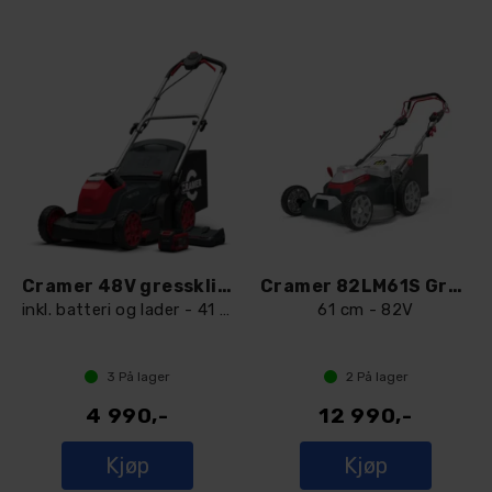
Cramer 48V gressklipper 48LM41K4
Cramer 82LM61S Gressklipper
inkl. batteri og lader - 41 cm
61 cm - 82V
3
På lager
2
På lager
4 990,-
12 990,-
Kjøp
Kjøp