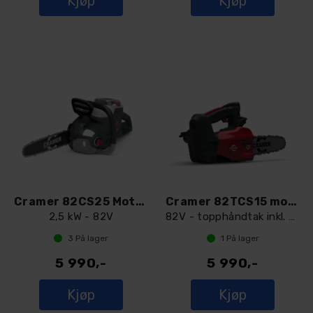
Kjøp
Kjøp
Cramer 82CS25 Motorsag
Cramer 82TCS15 motorsag
2,5 kW - 82V
82V - topphåndtak inkl. sæle/kabel
3
På lager
1
På lager
5 990,-
5 990,-
Kjøp
Kjøp