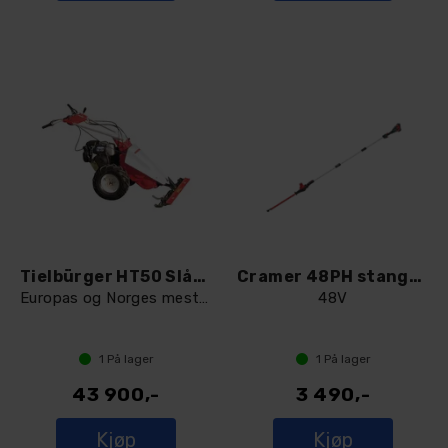
Tielbürger HT50 Slåmaskin
Cramer 48PH stanghekksaks
Europas og Norges mest solgte slåmaskin!
48V
1
På lager
1
På lager
43 900,-
3 490,-
Kjøp
Kjøp