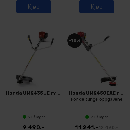
Kjøp
Kjøp
10%
Honda UMK435UE ryddesag/gresstrimmer
Honda UMK450EXE ryddesag/gresstrimmer
For de tunge oppgavene
2
På lager
3
På lager
9 490,-
11 241,-
12 490,-