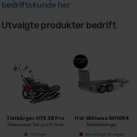
bedriftskunde her
Utvalgte produkter bedrift
Tielbürger HTK 38 Pro
Ifor Williams GH1054
Feiemaskin for proff bruk
Maskinhenger
1
På lager
Ikke på lager (
2
dager)