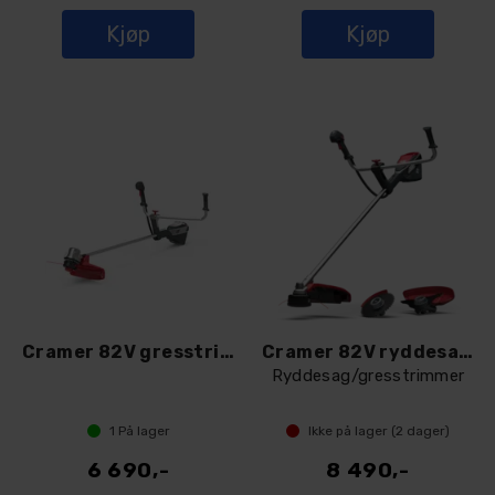
Kjøp
Kjøp
Cramer 82V gresstrimmer 82TB16
Cramer 82V ryddesag 82TBX20
Ryddesag/gresstrimmer
1
På lager
Ikke på lager (
2
dager)
6 690,-
8 490,-