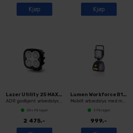
Kjøp
Kjøp
Lazer Utility 25 MAXX LED arbeidslys
Lumen Workforce B15 LED arbeidslys
ADR godkjent arbeidslys - 4560 lumen
Mobilt arbeidslys med magnetfeste
20+
På lager
2
På lager
2 475,-
999,-