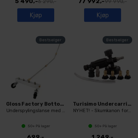
5 490,-
77 992,-
6 290,-
99 990,-
Kjøp
Kjøp
Gloss Factory Bottom Up
Turisimo Undercarriage Foamer
Underspylingslanse med knekk
NYHET! - Skumkanon for underspyler
50+
På lager
50+
På lager
699,-
1 249,-