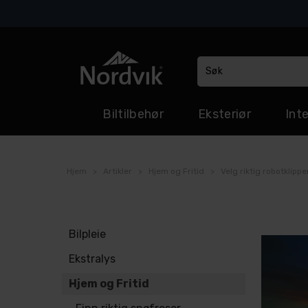
Biltilbehør
Eksteriør
Inte
Hjem
>
Artikler
>
Hjem og Fritid
>
Velg riktig robotklippe
Bilpleie
Ekstralys
Hjem og Fritid