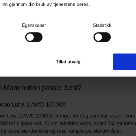
 inn gjennom din bruk av tjenestene deres.
gasjon:
LiDAR + AI-kamera + Nettverks-RTK
Navi
idsbredde:
40 cm
Arbe
Egenskaper
Statistikk
 helling:
80 %
Maks
stid:
opptil 175 min
Drift
tid:
opptil 125 min
Lade
tpunkter:
30
Star
Tillat utvalg
n Mammotion passer best?
ion Luba 2 AWD 10000X
n Luba 2 AWD 10000X er laget for deg som har svært store p
 000 m² klippeareal, 40 cm arbeidsbredde, opptil 260 minutters
 for store eiendommer og mer komplekse plenområder.