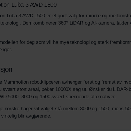
ion Luba 3 AWD 1500
n Luba 3 AWD 1500 er et godt valg for mindre og mellomstore
eknologi. Den kombinerer 360° LiDAR og AI-kamera, takler oppt
modellen for deg som vil ha mye teknologi og sterk fremkomm
renger.
sjon
e Mammotion robotklipperen avhenger først og fremst av hvo
u svært stort areal, peker 10000X seg ut. Ønsker du LiDAR-b
WD 5000, 3000 og 1500 svært spennende alternativer.
e norske hager vil valget stå mellom 3000 og 1500, mens 500
 virkelig blir avgjørende.