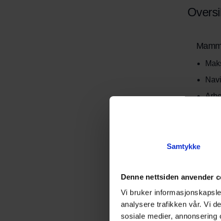
Oversi
Mammo
Maks
Navi
Arbe
Maks
Drift
Lade
Samtykke
Star
Denne nettsiden anvender c
Vi bruker informasjonskapsler
Mammo
analysere trafikken vår. Vi 
sosiale medier, annonsering 
Maks