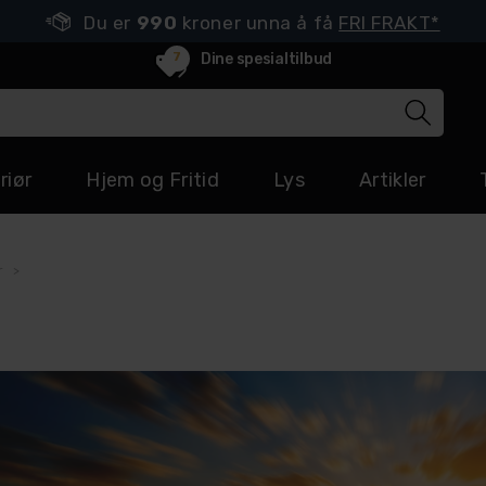
Du er
990
kroner unna å få
FRI FRAKT*
7
Dine spesialtilbud
riør
Hjem og Fritid
Lys
Artikler
r
>