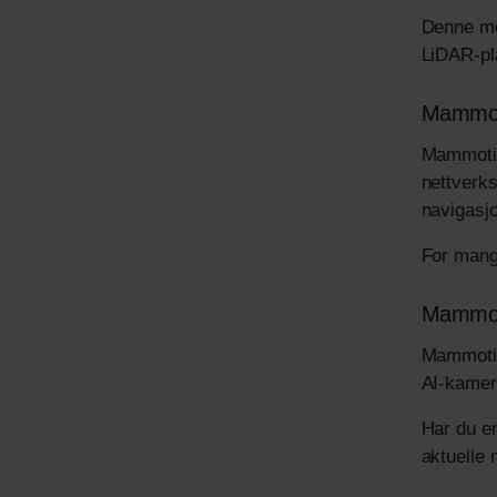
Denne mod
LiDAR-pl
Mammot
Mammotio
nettverks
navigasjo
For mang
Mammot
Mammotio
AI-kamera
Har du en
aktuelle 