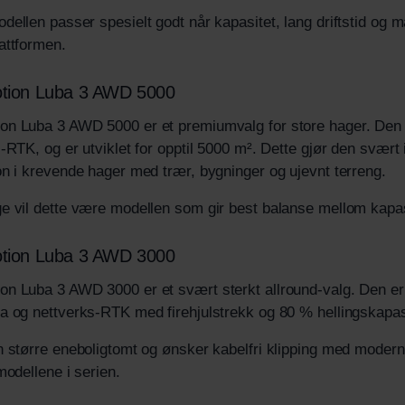
ellen passer spesielt godt når kapasitet, lang driftstid og m
attformen.
ion Luba 3 AWD 5000
n Luba 3 AWD 5000 er et premiumvalg for store hager. Den
-RTK, og er utviklet for opptil 5000 m². Dette gjør den svær
n i krevende hager med trær, bygninger og ujevnt terreng.
e vil dette være modellen som gir best balanse mellom kapas
ion Luba 3 AWD 3000
n Luba 3 AWD 3000 er et svært sterkt allround-valg. Den er 
 og nettverks-RTK med firehjulstrekk og 80 % hellingskapas
 større eneboligtomt og ønsker kabelfri klipping med modern
modellene i serien.