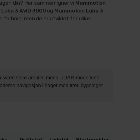
hagen din? Her sammenligner vi
Mammotion
 Luba 3 AWD 3000
og
Mammotion Luba 3
e forhold, men de er utviklet for ulike
å svært store arealer, mens LiDAR-modellene
moderne navigasjon i hager med trær, bygninger
aks
Driftstid
Ladetid
Startpunkter