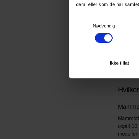
dem, eller som de har samlet
Navi
Samtykkevalg
Arbe
Nødvendig
Maks
Drift
Lade
Star
Ikke tillat
Hvilke
Mammot
Mammotio
opptil 10
modellen