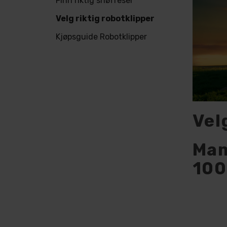
Finn riktig snøfreser
Velg riktig robotklipper
Kjøpsguide Robotklipper
Vel
Mam
100