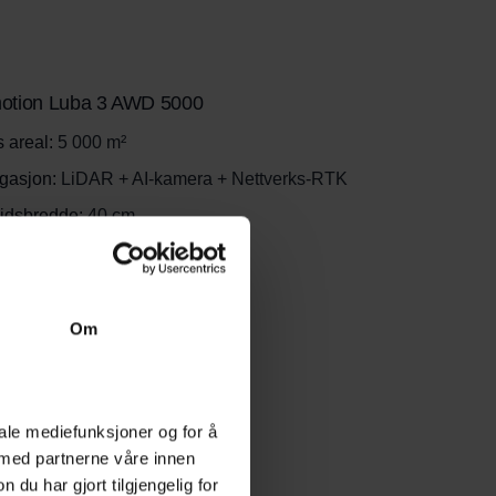
tion Luba 3 AWD 5000
 areal:
5 000 m²
gasjon:
LiDAR + AI-kamera + Nettverks-RTK
idsbredde:
40 cm
 helling:
80 %
stid:
opptil 215 min
tid:
opptil 145 min
Om
tpunkter:
50
iale mediefunksjoner og for å
tion Luba 3 AWD 1500
 med partnerne våre innen
u har gjort tilgjengelig for
 areal:
1 500 m²