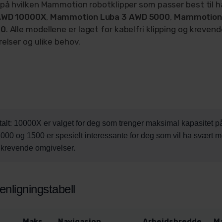
 på hvilken Mammotion robotklipper som passer best til 
AWD 10000X
,
Mammotion Luba 3 AWD 5000
,
Mammotion
00
. Alle modellene er laget for kabelfri klipping og krevend
relser og ulike behov.
talt:
10000X er valget for deg som trenger maksimal kapasitet p
000 og 1500 er spesielt interessante for deg som vil ha svært 
 krevende omgivelser.
ligningstabell
Maks
Navigasjon
Arbeidsbredde
M