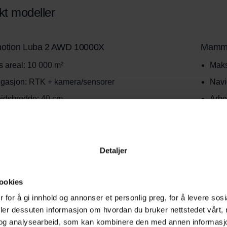
kt modeller
tion Luba 2 AWD 10000X
Mammo
 areal:
10 000 m²
Maks
gasjon:
RTK + kamera/sensorer
Navi
idsbredde:
40 cm
Arbe
 helling:
80 %
Maks
stid:
opptil 260 min
Drift
tid:
opptil 160 min
Lade
Detaljer
tpunkter:
60
Star
ookies
 for å gi innhold og annonser et personlig preg, for å levere sos
tion Luba 3 AWD 3000
Mammo
deler dessuten informasjon om hvordan du bruker nettstedet vårt,
og analysearbeid, som kan kombinere den med annen informasjon d
 areal:
3 000 m²
Maks