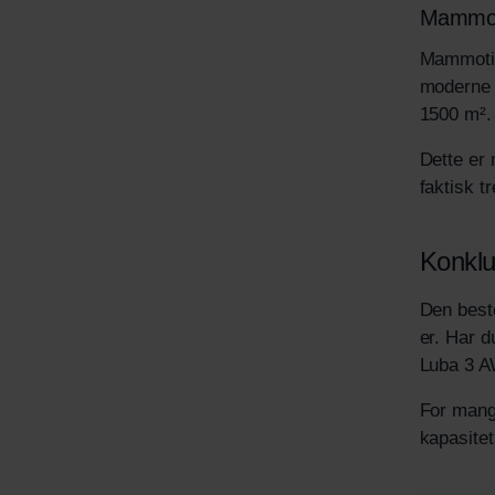
Mammot
Mammotio
moderne t
1500 m².
Dette er 
faktisk t
Konklu
Den best
er. Har d
Luba 3 A
For mang
kapasitet