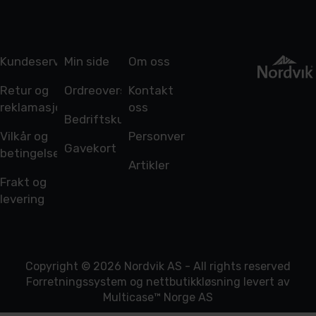
Kundeservice
Min side
Om oss
Retur og
Ordreoversikt
Kontakt
reklamasjon
oss
Bedriftskunde
Vilkår og
Personvern
Gavekort
betingelser
Artikler
Frakt og
levering
Copyright © 2026 Nordvik AS - All rights reserved
Forretningssystem
og
nettbutikkløsning
levert av
Multicase™ Norge AS