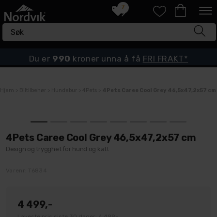
7
Du er
990
kroner unna å få
FRI FRAKT*
Hjem
>
Biltilbehør
>
Hundebur
>
4Pets
>
4Pets Caree Cool Grey 46,5x47,2x57 cm
4Pets Caree Cool Grey 46,5x47,2x57 cm
Design og trygghet for hund og katt
Varenr:
T6834
4 499,-
Laveste pris siste 30 dager: 4 499,-