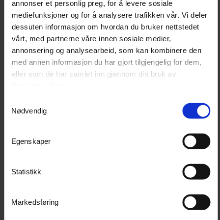
Praktiske håndtak både foran og bak for enkel
annonser et personlig preg, for å levere sosiale
håndtering av buret
mediefunksjoner og for å analysere trafikken vår. Vi deler
Avtakbart todelt innvendig deksel som kan vaskes
dessuten informasjon om hvordan du bruker nettstedet
ved 40 °C for enkelt renhold
vårt, med partnerne våre innen sosiale medier,
Hengende frontplater for ekstra beskyttelse og
annonsering og analysearbeid, som kan kombinere den
personvern
med annen informasjon du har gjort tilgjengelig for dem,
"Fidlock" hurtigkoblingsbelte for ekstra sikkerhet
eller som de har samlet inn gjennom din bruk av
ISOFIX / LATCH klar for solid festing
tjenestene deres.
"Kupéenheten" har gjennomgått TÜV Süd
kollisjonstest, sikrer ekstra trygghet under reisen
Samtykkevalg
Nødvendig
Gi din kjære følgesvenn en behagelig og sikker reise
Egenskaper
med 4pets Caree transportbur, som gir deg og ditt
kjæledyr en bekymringsfri opplevelse hver gang dere er
på veien.
Statistikk
Spesifikasjoner:
Markedsføring
Mål for buret: 46.5×47.2×57 cm