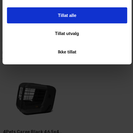
Vekt merden: 7,5 kg
Maks kapasitet med ISOFIX: 8 kg
Kapasitet med sikkerhetsbelte: 15 kg
Tillat alle
Tillat utvalg
Ikke tillat
Lignende produkter
Kundeanmeldelser
Spørsmål og svar:
4Pets Caree Black 46,5x47,2x57 cm