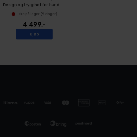
Design og trygghet for hund og katt
Ikke på lager (
9
dager)
4 499,-
Kjøp