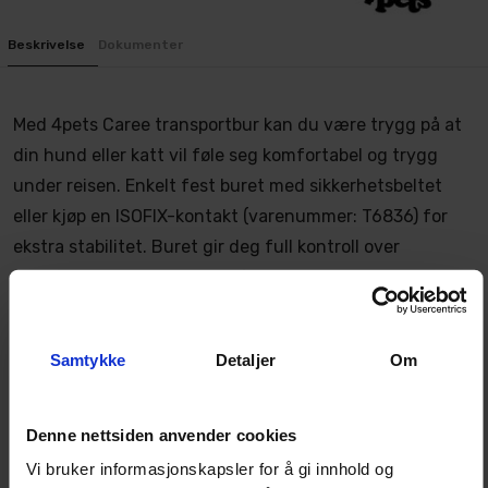
Beskrivelse
Dokumenter
Med 4pets Caree transportbur kan du være trygg på at
din hund eller katt vil føle seg komfortabel og trygg
under reisen. Enkelt fest buret med sikkerhetsbeltet
eller kjøp en ISOFIX-kontakt (varenummer: T6836) for
ekstra stabilitet. Buret gir deg full kontroll over
kjæledyret ditt, da det kan festes direkte til bilsetet,
men fungerer også utmerket i bagasjerommet.
Samtykke
Detaljer
Om
Caree kommer med flere fordeler:
"Pull & Click" enhånds dørlås for enkel åpning og
lukking av boksen
Denne nettsiden anvender cookies
Formbar bakre del for perfekt integrering i ethvert
bilsete
Vi bruker informasjonskapsler for å gi innhold og