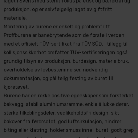
laget i Sveits med sterkt fokus på etisk og bærekraftig
produksjon, og er selvfølgelig laget av giftfritt
materiale.
Montering av burene er enkelt og problemfritt.
Proffburene er banebrytende som de første i verden
med et offisielt TÜV-sertifikat fra TÜV SÜD. I tillegg til
kollisjonssikkerhet omfatter TÜV-sertifiseringen også
grundig tilsyn av produksjon, burdesign, materialbruk,
overholdelse av lovbestemmelser, nødvendig
dokumentasjon, og pålitelig festing av buret til
kjøretøyet.
Burene har en rekke positive egenskaper som forsterket
bakvegg, stabil aluminiumsramme, enkle å lukke dører,
sterke tilkoblingsdeler, vedlikeholdsfri design, sikt
bakover fra førersetet, god luftsirkulasjon, hindrer
biting eller klatring, holder smuss inne i buret, godt grep