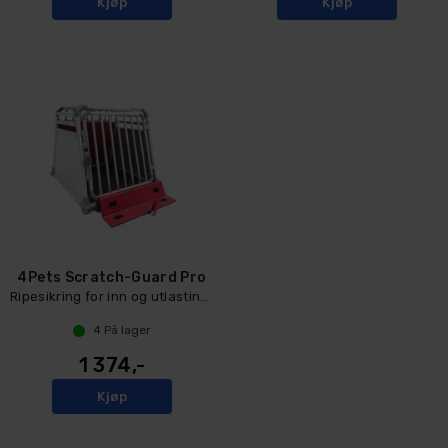
Kjøp
Kjøp
4Pets Scratch-Guard Pro
Ripesikring for inn og utlasting av hund
4
På lager
1 374,-
Kjøp