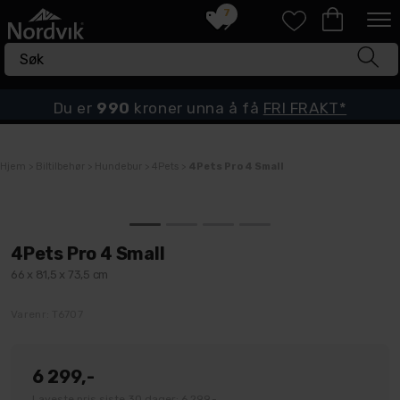
7
Du er
990
kroner unna å få
FRI FRAKT*
Hjem
>
Biltilbehør
>
Hundebur
>
4Pets
>
4Pets Pro 4 Small
4Pets Pro 4 Small
66 x 81,5 x 73,5 cm
Varenr:
T6707
6 299,-
Laveste pris siste 30 dager: 6 299,-