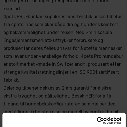
og sørger for behagelig temperatur for din hunds
komfort.
4pets PRO-bur kan suppleres med førsteklasses tilbehør
fra 4pets, noe som øker både din og hundens komfort
og bekvemmelighet under reisen. Med «min sosiale
Engasjementsmerket» uttrykker forbrukere og
produsenter deres felles ansvar for å støtte mennesker
som lever under vanskelige forhold. 4pets Pro hundebur
er stolt merket «made in Switzerland», produsert etter
strenge kvalitetsretningslinjer i en ISO 9001 sertifisert
fabrikk.
Deler og tilbehør dekkes av 2 års garanti for å sikre
ekstra trygghet og pålitelighet. Besøk HER for å få
tilgang til hundebokskonfiguratoren som hjelper deg
med å finne riktig størrelse og modell av bur for din bil.