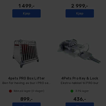
1 499,-
2 999,-
Kjøp
Kjøp
4pets PRO Box Lifter
4Pets Pro Key & Lock
Ben for heving av bur i PRO serien
Ekstra nøkkel til PRO bur
Ikke på lager (
0
dager)
3
På lager
899,-
436,-