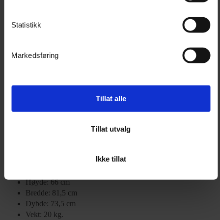
Statistikk
Markedsføring
Inkludert:
Hundebur
Bruksanvisning
Tillat alle
BoxLock-lås med 2 nøkler
StrapFix-stropp
Gulvmatte
Tillat utvalg
2 års garanti fra kjøpsdato.
Ikke tillat
Spesifikasjoner:
Høyde: 66 cm
Bredde: 81,5 cm
Dybde: 73,5 cm
Vekt: 20 kg.