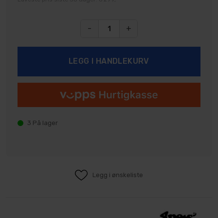
-
+
3
På lager
Legg i ønskeliste