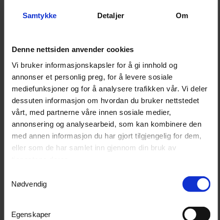
Finn rett hundebur til din hund og
Samtykke
Detaljer
Om
rett bilmodell
Klikk her for å komme til hundebokskonfigurator
for å
Denne nettsiden anvender cookies
hjelpe deg med å finne riktig størrelse og modell av bur
Vi bruker informasjonskapsler for å gi innhold og
for bilen din.
annonser et personlig preg, for å levere sosiale
mediefunksjoner og for å analysere trafikken vår. Vi deler
dessuten informasjon om hvordan du bruker nettstedet
vårt, med partnerne våre innen sosiale medier,
annonsering og analysearbeid, som kan kombinere den
med annen informasjon du har gjort tilgjengelig for dem,
eller som de har samlet inn gjennom din bruk av
tjenestene deres.
Samtykkevalg
Nødvendig
Egenskaper